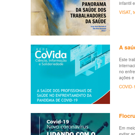
infantil
VISAT
,
t
A saú
Este tra
internac
no enfr
ações e 
COVID-
Fiocr
Em meio
evitar a