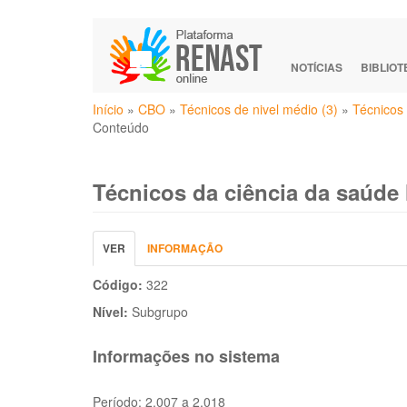
Pular
para
o
NOTÍCIAS
BIBLIO
conteúdo
Você
principal
Início
»
CBO
»
Técnicos de nivel médio (3)
»
Técnicos 
está
Conteúdo
aqui
Técnicos da ciência da saúde
Abas
VER
(ABA
INFORMAÇÃO
primárias
ATIVA)
Código:
322
Nível:
Subgrupo
Informações no sistema
Período:
2.007 a 2.018