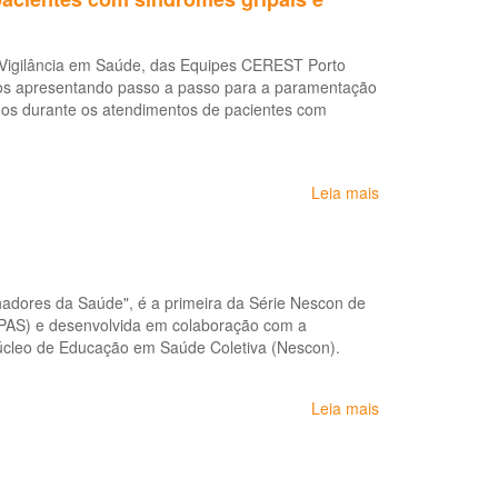
por
acolhimento
SRAG
psicológico
e Vigilância em Saúde, das Equipes CEREST Porto
em
online
deos apresentando passo a passo para a paramentação
profissionais
para
dos durante os atendimentos de pacientes com
de
trabalhadores
saúde
da
saúde
que
Leia mais
sobre
atuam
Paramentação
no
e
combate
desparamentaç
ao
para
COVID-
hadores da Saúde", é a primeira da Série Nescon de
atendimentos
19
PAS) e desenvolvida em colaboração com a
de
úcleo de Educação em Saúde Coletiva (Nescon).
pacientes
com
síndromes
Leia mais
sobre
gripais
Condições
e
de
procedimentos
Saúde
que
e