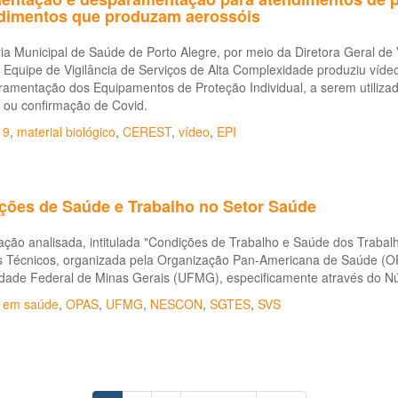
dimentos que produzam aerossóis
ia Municipal de Saúde de Porto Alegre, por meio da Diretora Geral d
e Equipe de Vigilância de Serviços de Alta Complexidade produziu ví
ramentação dos Equipamentos de Proteção Individual, a serem utiliza
 ou confirmação de Covid.
19
,
material biológico
,
CEREST
,
vídeo
,
EPI
ções de Saúde e Trabalho no Setor Saúde
ação analisada, intitulada "Condições de Trabalho e Saúde dos Trabal
s Técnicos, organizada pela Organização Pan-Americana de Saúde (O
idade Federal de Minas Gerais (UFMG), especificamente através do N
o em saúde
,
OPAS
,
UFMG
,
NESCON
,
SGTES
,
SVS