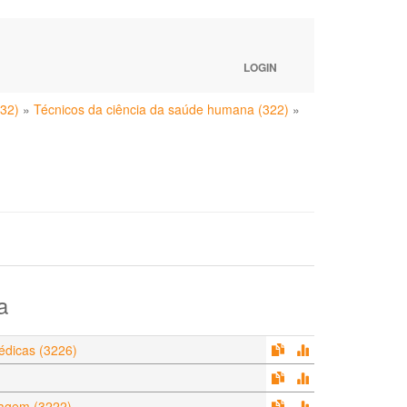
LOGIN
(32)
»
Técnicos da ciência da saúde humana (322)
»
a
édicas (3226)
magem (3222)