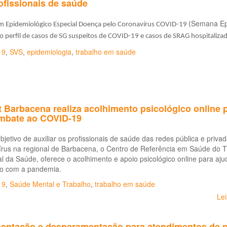
ofissionais de saúde
Semana Epi
m Epidemiológico Especial Doença pelo Coronavírus COVID-19 (
o p
erfil de casos de SG suspeitos de COVID-19 e casos de SRAG hospitaliza
19
,
SVS
,
epidemiologia
,
trabalho em saúde
t Barbacena realiza acolhimento psicológico online
mbate ao COVID-19
jetivo de auxiliar os profissionais de saúde das redes pública e priv
írus na regional de Barbacena, o Centro de Referência em Saúde do T
l da Saúde, oferece o acolhimento e apoio psicológico online para aj
o com a pandemia.
19
,
Saúde Mental e Trabalho
,
trabalho em saúde
Le
entação e desparamentação para atendimentos de p