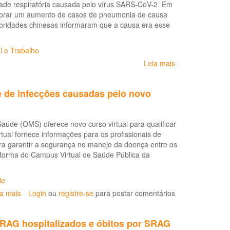
de respiratória causada pelo vírus SARS-CoV-2. Em
dos
orar um aumento de casos de pneumonia de causa
trabalhadores
oridades chinesas informaram que a causa era esse
de
saúde
no
 e Trabalho
enfrentamento
Leia mais
sobre
da
Recomendações
pandemia
de
da
e de infecções causadas pelo novo
proteção
COVID-
aos
19
trabalhadores
de (OMS) oferece novo curso virtual para qualificar
dos
tual fornece informações para os profissionais de
serviços
a garantir a segurança no manejo da doença entre os
de
taforma do Campus Virtual de Saúde Pública da
saúde
no
atendimento
de
de
ia mais
sobre
Login
ou
registre-se
para postar comentários
COVID-
OPAS/OMS
19
lança
e
SRAG hospitalizados e óbitos por SRAG
curso
outras