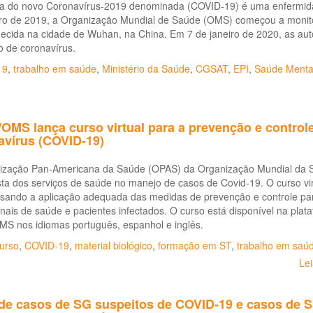
a do novo Coronavírus-2019 denominada (COVID-19) é uma enfermida
o de 2019, a Organização Mundial de Saúde (OMS) começou a monit
ecida na cidade de Wuhan, na China. Em 7 de janeiro de 2020, as aut
o de coronavírus.
19
,
trabalho em saúde
,
Ministério da Saúde
,
CGSAT
,
EPI
,
Saúde Mental
OMS lança curso virtual para a prevenção e control
avírus (COVID-19)
ização Pan-Americana da Saúde (OPAS) da Organização Mundial da Saú
ta dos serviços de saúde no manejo de casos de Covid-19. O curso vir
isando a aplicação adequada das medidas de prevenção e controle par
onais de saúde e pacientes infectados. O curso está disponível na pla
S nos idiomas português, espanhol e inglês.
urso
,
COVID-19
,
material biológico
,
formação em ST
,
trabalho em saú
Le
l de casos de SG suspeitos de COVID-19 e casos de 