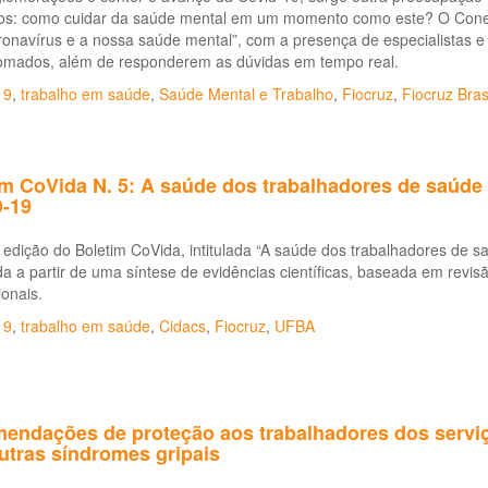
iros: como cuidar da saúde mental em um momento como este? O Cone
onavírus e a nossa saúde mental”, com a presença de especialistas e
omados, além de responderem as dúvidas em tempo real.
19
,
trabalho em saúde
,
Saúde Mental e Trabalho
,
Fiocruz
,
Fiocruz Bras
im CoVida N. 5: A saúde dos trabalhadores de saúd
-19
 edição do Boletim CoVida, intitulada “A saúde dos trabalhadores de 
a a partir de uma síntese de evidências científicas, baseada em revisã
ionais.
19
,
trabalho em saúde
,
Cidacs
,
Fiocruz
,
UFBA
endações de proteção aos trabalhadores dos servi
utras síndromes gripais