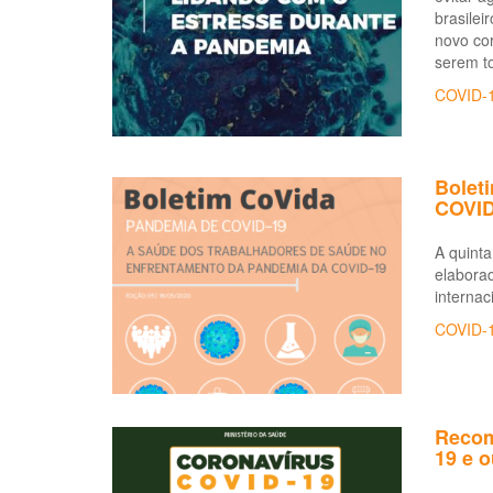
brasile
novo cor
serem t
COVID-
Bolet
COVID
A quinta
elaborad
internac
COVID-
Recom
19 e o