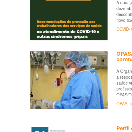
A doenç
dezembr
desconh
novo tip
COVID-
OPAS/
coron
A Organ
a respos
saúde v
profissi
OPAS/OM
OPAS
,
c
Perfi