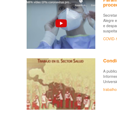
proce
Secretar
Alegre 
e despa
suspeita
COVID-
Condi
A public
Informe
Univers
trabalh