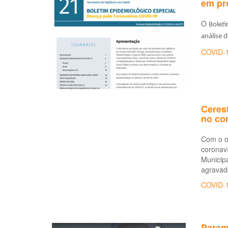
em pr
O
Boleti
análise d
COVID-
Ceres
no co
Com o ob
coronav
Municipa
agravad
COVID-
Param