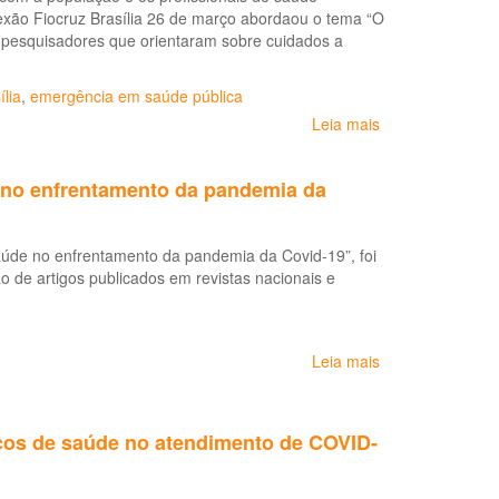
no
xão Fiocruz Brasília 26 de março abordaou o tema “O
enfrentamento
 pesquisadores que orientaram sobre cuidados a
da
pandemia
de
ília
,
emergência em saúde pública
COVID-
Leia mais
sobre
19
Fiocruz
Brasília
e no enfrentamento da pandemia da
aborda
os
cuidados
saúde no enfrentamento da pandemia da Covid-19”, foi
da
o de artigos publicados em revistas nacionais e
saúde
mental
em
meio
Leia mais
sobre
à
Boletim
pandemia
CoVida
do
N.
novo
ços de saúde no atendimento de COVID-
5:
coronavírus
A
saúde