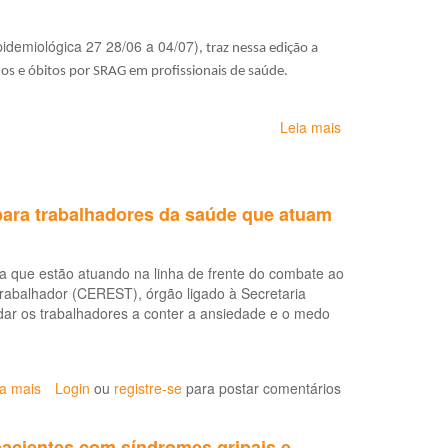
virtual
síndromes
para
gripais
demiológica 27 28/06 a 04/07)
a
, traz nessa edição a
prevenção
dos e óbitos por SRAG em profissionais de saúde.
e
controle
Leia mais
sobre
de
Perfil
infecções
de
causadas
casos
pelo
de
novo
 para trabalhadores da saúde que atuam
SG
coronavírus
suspeitos
(COVID-
de
19)
ada que estão atuando na linha de frente do combate ao
COVID-
rabalhador (CEREST), órgão ligado à Secretaria
19
udar os trabalhadores a conter a ansiedade e o medo
e
casos
de
SRAG
ia mais
sobre
Login
ou
registre-se
para postar comentários
hospitalizados
Cerest
e
Barbacena
acientes com síndromes gripais e
óbitos
realiza