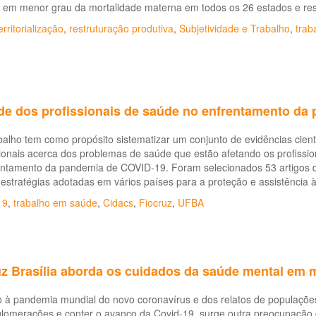
 e em menor grau da mortalidade materna em todos os 26 estados e resp
erritorialização
,
restruturação produtiva
,
Subjetividade e Trabalho
,
trab
de dos profissionais de saúde no enfrentamento da
balho tem como propósito sistematizar um conjunto de evidências cient
ionais acerca dos problemas de saúde que estão afetando os profissio
entamento da pandemia de COVID-19. Foram selecionados 53 artigos q
estratégias adotadas em vários países para a proteção e assistência à
19
,
trabalho em saúde
,
Cidacs
,
Fiocruz
,
UFBA
uz Brasília aborda os cuidados da saúde mental em 
 à pandemia mundial do novo coronavírus e dos relatos de populações
glomerações e conter o avanço da Covid-19, surge outra preocupação 