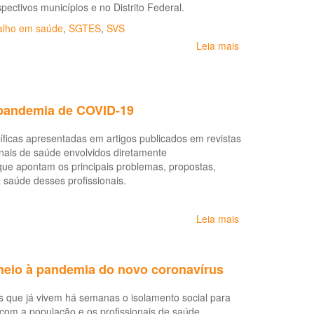
ectivos municípios e no Distrito Federal.
alho em saúde
,
SGTES
,
SVS
Leia mais
sobre
Panorama
da
saúde
dos
 pandemia de COVID-19
trabalhadores
da
íficas apresentadas em artigos publicados em revistas
saúde
nais de saúde envolvidos diretamente
ue apontam os principais problemas, propostas,
 saúde desses profissionais.
Leia mais
sobre
A
saúde
dos
meio à pandemia do novo coronavírus
profissionais
de
 que já vivem há semanas o isolamento social para
saúde
com a população e os profissionais de saúde