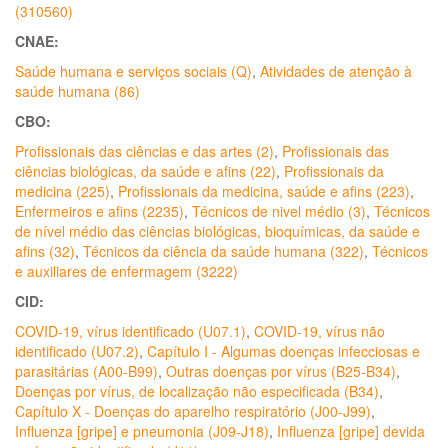
(310560)
CNAE:
Saúde humana e serviços sociais (Q)
,
Atividades de atenção à
saúde humana (86)
CBO:
Profissionais das ciências e das artes (2)
,
Profissionais das
ciências biológicas, da saúde e afins (22)
,
Profissionais da
medicina (225)
,
Profissionais da medicina, saúde e afins (223)
,
Enfermeiros e afins (2235)
,
Técnicos de nivel médio (3)
,
Técnicos
de nível médio das ciências biológicas, bioquímicas, da saúde e
afins (32)
,
Técnicos da ciência da saúde humana (322)
,
Técnicos
e auxiliares de enfermagem (3222)
CID:
COVID-19, vírus identificado (U07.1)
,
COVID-19, vírus não
identificado (U07.2)
,
Capítulo I - Algumas doenças infecciosas e
parasitárias (A00-B99)
,
Outras doenças por vírus (B25-B34)
,
Doenças por vírus, de localização não especificada (B34)
,
Capítulo X - Doenças do aparelho respiratório (J00-J99)
,
Influenza [gripe] e pneumonia (J09-J18)
,
Influenza [gripe] devida