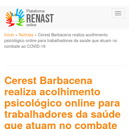
Pular
Toggl
para
naviga
o
conteúdo
Você
principal
Início
»
Notícias
»
Cerest Barbacena realiza acolhimento
está
psicológico online para trabalhadores da saúde que atuam no
aqui
combate ao COVID-19
Cerest Barbacena
realiza acolhimento
psicológico online para
trabalhadores da saúde
que atuam no combate