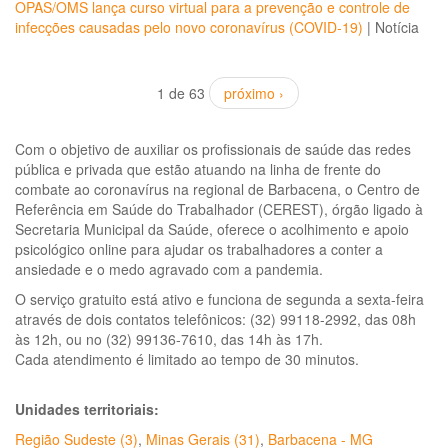
OPAS/OMS lança curso virtual para a prevenção e controle de
infecções causadas pelo novo coronavírus (COVID-19)
|
Notícia
1 de 63
próximo ›
Com o objetivo de auxiliar os profissionais de saúde das redes
pública e privada que estão atuando na linha de frente do
combate ao coronavírus na regional de Barbacena, o Centro de
Referência em Saúde do Trabalhador (CEREST), órgão ligado à
Secretaria Municipal da Saúde, oferece o acolhimento e apoio
psicológico online para ajudar os trabalhadores a conter a
ansiedade e o medo agravado com a pandemia.
O serviço gratuito está ativo e funciona de segunda a sexta-feira
através de dois contatos telefônicos: (32) 99118-2992, das 08h
às 12h, ou no (32) 99136-7610, das 14h às 17h.
Cada atendimento é limitado ao tempo de 30 minutos.
⠀⠀⠀⠀⠀⠀⠀⠀
Unidades territoriais:
Região Sudeste (3)
,
Minas Gerais (31)
,
Barbacena - MG