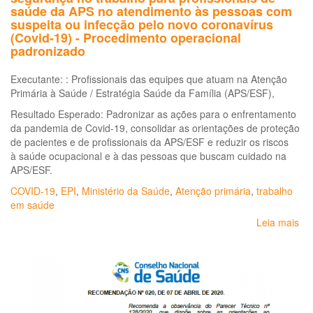
saúde da APS no atendimento às pessoas com
suspeita ou infecção pelo novo coronavírus
(Covid-19) - Procedimento operacional
padronizado
Executante: : Profissionais das equipes que atuam na Atenção
Primária à Saúde / Estratégia Saúde da Família (APS/ESF),
Resultado Esperado: Padronizar as ações para o enfrentamento
da pandemia de Covid-19, consolidar as orientações de proteção
de pacientes e de profissionais da APS/ESF e reduzir os riscos
à saúde ocupacional e à das pessoas que buscam cuidado na
APS/ESF.
COVID-19
,
EPI
,
Ministério da Saúde
,
Atenção primária
,
trabalho
em saúde
Leia mais
so
Eq
de
pr
ind
e
se