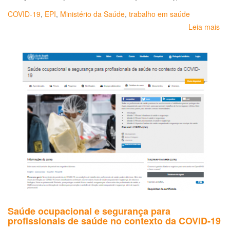
COVID-19
,
EPI
,
Ministério da Saúde
,
trabalho em saúde
Leia mais
so
Or
so
o
us
de
má
de
pr
res
(re
par
–
n95
ou
equ
fre
à
Saúde ocupacional e segurança para
atu
profissionais de saúde no contexto da COVID-19
sit