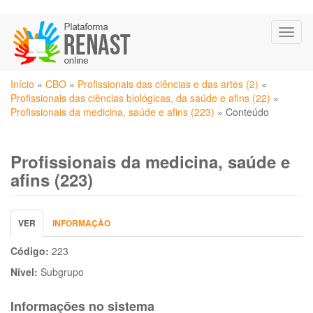
Pular
Toggl
para
naviga
o
conteúdo
Você
principal
Início
»
CBO
»
Profissionais das ciências e das artes (2)
»
está
Profissionais das ciências biológicas, da saúde e afins (22)
»
aqui
Profissionais da medicina, saúde e afins (223)
»
Conteúdo
Profissionais da medicina, saúde e
afins (223)
Abas
VER
(ABA
INFORMAÇÃO
primárias
ATIVA)
Código:
223
Nível:
Subgrupo
Informações no sistema