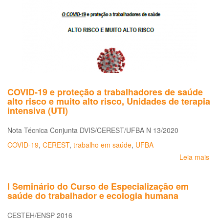
no
co
da
CO
19
COVID-19 e proteção a trabalhadores de saúde
alto risco e muito alto risco, Unidades de terapia
intensiva (UTI)
Nota Técnica Conjunta DVIS/CEREST/UFBA N 13/2020
COVID-19
,
CEREST
,
trabalho em saúde
,
UFBA
Leia mais
so
CO
19
I Seminário do Curso de Especialização em
e
saúde do trabalhador e ecologia humana
pr
a
CESTEH/ENSP 2016
tr