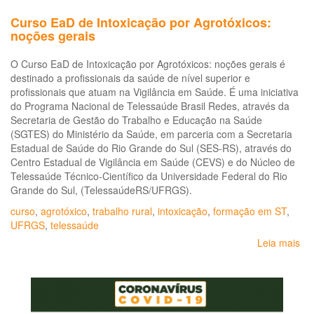
Curso EaD de Intoxicação por Agrotóxicos:
noções gerais
O Curso EaD de Intoxicação por Agrotóxicos: noções gerais é
destinado a profissionais da saúde de nível superior e
profissionais que atuam na Vigilância em Saúde. É uma iniciativa
do Programa Nacional de Telessaúde Brasil Redes, através da
Secretaria de Gestão do Trabalho e Educação na Saúde
(SGTES) do Ministério da Saúde, em parceria com a Secretaria
Estadual de Saúde do Rio Grande do Sul (SES-RS), através do
Centro Estadual de Vigilância em Saúde (CEVS) e do Núcleo de
Telessaúde Técnico-Científico da Universidade Federal do Rio
Grande do Sul, (TelessaúdeRS/UFRGS).
curso
,
agrotóxico
,
trabalho rural
,
intoxicação
,
formação em ST
,
UFRGS
,
telessaúde
Leia mais
so
Cu
Ea
de
Int
po