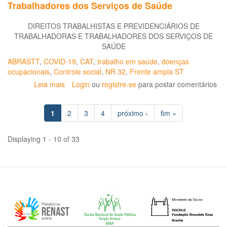
Trabalhadores dos Serviços de Saúde
DIREITOS TRABALHISTAS E PREVIDENCIÁRIOS DE
TRABALHADORAS E TRABALHADORES DOS SERVIÇOS DE
SAÚDE
ABRASTT
,
COVID-19
,
CAT
,
trabalho em saúde
,
doenças
ocupacionais
,
Controle social
,
NR 32
,
Frente ampla ST
Leia mais
sobre
Login
ou
registre-se
para postar comentários
No
Dia
1
2
3
4
próximo ›
fim »
Mundial
da
Saúde,
Displaying 1 - 10 of 33
a
Frente
Ampla
em
Defesa
da
Saúde
dos
Trabalhadores