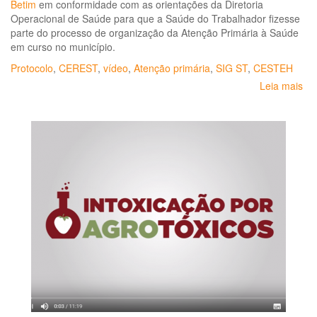
Betim
em conformidade com as orientações da Diretoria
Operacional de Saúde para que a Saúde do Trabalhador fizesse
parte do processo de organização da Atenção Primária à Saúde
em curso no município.
Protocolo
,
CEREST
,
vídeo
,
Atenção primária
,
SIG ST
,
CESTEH
Leia mais
so
Pro
sa
do
tra
na
at
pri
à
sa