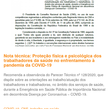
no
tra
pa
pro
de
sa
da
AP
no
at
às
Nota técnica: Proteção física e psicológica dos
pe
trabalhadores da saúde no enfrentamento à
co
pandemia da COVID-19
sus
ou
Recomenda a observância do Parecer Técnico nº 128/2020, que
inf
dispõe sobre as orientações ao trabalho/atuação dos
pe
trabalhadores e trabalhadoras, no âmbito dos serviços de saúde,
no
durante a Emergência em Saúde Pública de Importância Nacional
co
em decorrência Doença por Coronavírus – COVID-19.
(Co
19
-
COVID-19
,
CNS
,
trabalho em saúde