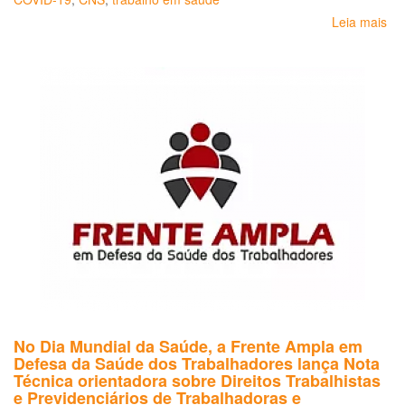
Pr
op
Leia mais
so
pa
No
téc
Pr
fís
e
psi
do
tr
da
sa
no
en
à
pa
da
CO
19
No Dia Mundial da Saúde, a Frente Ampla em
Defesa da Saúde dos Trabalhadores lança Nota
Técnica orientadora sobre Direitos Trabalhistas
e Previdenciários de Trabalhadoras e