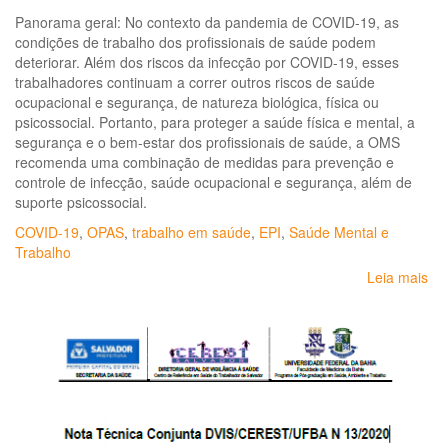
ep
Panorama geral: No contexto da pandemia de COVID-19, as
ref
condições de trabalho dos profissionais de saúde podem
à
deteriorar. Além dos riscos da infecção por COVID-19, esses
inf
trabalhadores continuam a correr outros riscos de saúde
pe
ocupacional e segurança, de natureza biológica, física ou
sar
psicossocial. Portanto, para proteger a saúde física e mental, a
co
segurança e o bem-estar dos profissionais de saúde, a OMS
2
recomenda uma combinação de medidas para prevenção e
(C
controle de infecção, saúde ocupacional e segurança, além de
19
suporte psicossocial.
COVID-19
,
OPAS
,
trabalho em saúde
,
EPI
,
Saúde Mental e
Trabalho
Leia mais
so
Sa
oc
e
se
pa
pro
de
sa