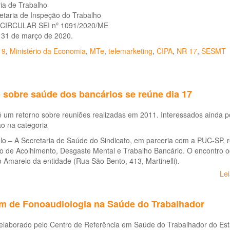
ia de Trabalho
etaria de Inspeção do Trabalho
CIRCULAR SEI nº 1091/2020/ME
, 31 de março de 2020.
19
,
Ministério da Economia
,
MTe
,
telemarketing
,
CIPA
,
NR 17
,
SESMT
 sobre saúde dos bancários se reúne dia 17
 um retorno sobre reuniões realizadas em 2011. Interessados ainda po
o na categoria
o – A Secretaria de Saúde do Sindicato, em parceria com a PUC-SP, re
 de Acolhimento, Desgaste Mental e Trabalho Bancário. O encontro oc
o Amarelo da entidade (Rua São Bento, 413, Martinelli).
Le
im de Fonoaudiologia na Saúde do Trabalhador
 elaborado pelo Centro de Referência em Saúde do Trabalhador do Est