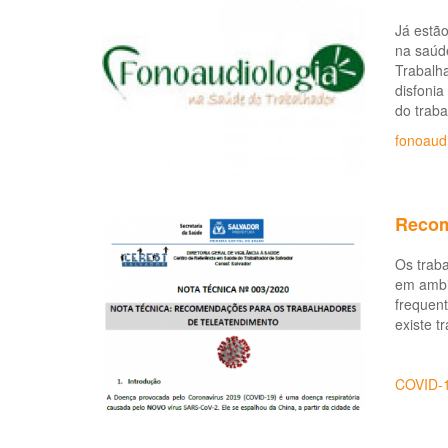
Já estão
na saúd
Trabalha
disfonia
do traba
fonoaudi
Recom
Os trab
em ambie
frequent
existe t
COVID-