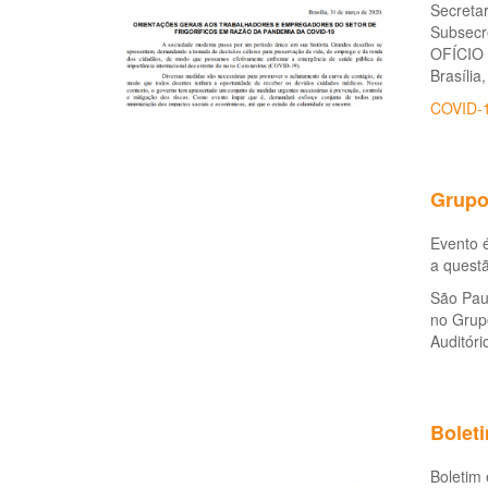
Secretar
Subsecr
OFÍCIO 
Brasília
COVID-
Grupo
Evento é
a questã
São Paul
no Grupo
Auditóri
Bolet
Boletim