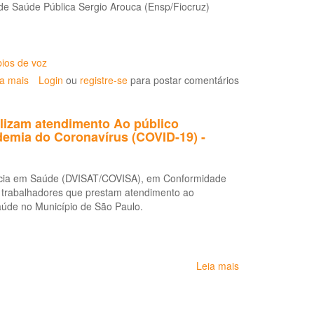
e Saúde Pública Sergio Arouca (Ensp/Fiocruz)
se
19
reúne
dia
17
bios de voz
ia mais
sobre
Login
ou
registre-se
para postar comentários
Boletim
de
lizam atendimento Ao público
Fonoaudiologia
ndemia do Coronavírus (COVID-19) -
na
Saúde
do
ância em Saúde (DVISAT/COVISA), em Conformidade
Trabalhador
 trabalhadores que prestam atendimento ao
aúde no Município de São Paulo.
Leia mais
sobre
Recomendações
às
empresas