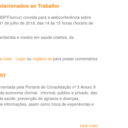
para
elacionados ao Trabalho
os
trabalhadores
SP/Fiocruz) convida para a webconferência sobre
de
1 de julho de 2018, das 14 às 15 horas (horário de
teleatendimento
(CEREST
Salvador)
anitarista e mestre em saúde coletiva, da
ia mais
sobre
Login
ou
registre-se
para postar comentários
Webconferência
sobre
VRT
o
Protocolo
amentada pela Portaria de Consolidação nº 3 Anexo X
de
 da economia (formal informal, público e privado, das
Distúrbios
 da saúde, prevenção de agravos e doenças,
da
de informações, assim como troca de experiências e
Voz
Relacionados
ao
Trabalho
Leia mais
sobre