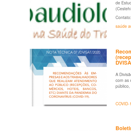
de Estu
(Cesteh/
Contato
saúde au
Recom
(recep
DVISA
A Divis
com as 
público
COVID-
Boleti