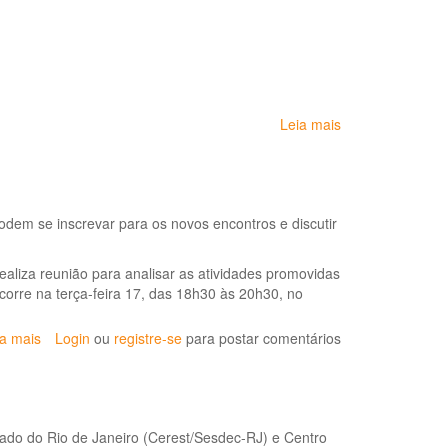
Leia mais
sobre
Orientações
gerais
aos
trabalhadores
dem se inscrevar para os novos encontros e discutir
e
empregadores
do
aliza reunião para analisar as atividades promovidas
setor
orre na terça-feira 17, das 18h30 às 20h30, no
de
telesserviços
ia mais
sobre
Login
ou
registre-se
para postar comentários
em
Grupo
razão
sobre
da
saúde
pandemia
dos
da
ado do Rio de Janeiro (Cerest/Sesdec-RJ) e Centro
bancários
COVID-