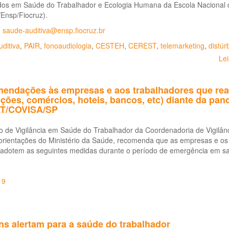
dos em Saúde do Trabalhador e Ecologia Humana da Escola Nacional d
Ensp/Fiocruz).
:
saude-auditiva@ensp.fiocruz.br
ditiva
,
PAIR
,
fonoaudiologia
,
CESTEH
,
CEREST
,
telemarketing
,
distúr
Le
endações às empresas e aos trabalhadores que rea
ções, comércios, hoteis, bancos, etc) diante da pa
T/COVISA/SP
ão de Vigilância em Saúde do Trabalhador da Coordenadoria de Vigil
orientações do Ministério da Saúde, recomenda que as empresas e os
, adotem as seguintes medidas durante o período de emergência em s
19
ns alertam para a saúde do trabalhador