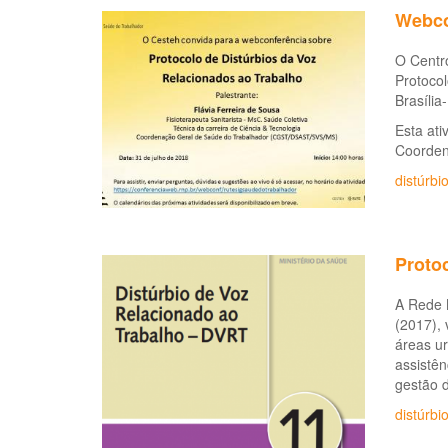
Webco
O Centr
Protocol
Brasília
Esta ati
Coorden
distúrbi
Proto
A Rede 
(2017), 
áreas u
assistên
gestão 
distúrbi