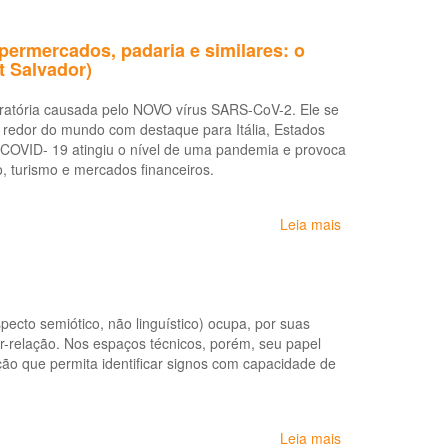
Protocolo:
Distúrbio
rmercados, padaria e similares: o
de
t Salvador)
Voz
Relacionado
ratória causada pelo NOVO vírus SARS-CoV-2. Ele se
ao
o redor do mundo com destaque para Itália, Estados
Trabalho
 o COVID- 19 atingiu o nível de uma pandemia e provoca
–
o, turismo e mercados financeiros.
DVRT
Leia mais
sobre
Recomendações
aos
trabalhadores
e
specto semiótico, não linguístico) ocupa, por suas
empregadores
nter-relação. Nos espaços técnicos, porém, seu papel
de
ão que permita identificar signos com capacidade de
supermercados,
padaria
e
similares:
Leia mais
sobre
o