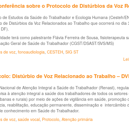
nferência sobre o Protocolo de Distúrbios da Voz R
o de Estudos da Saúde do Trabalhador e Ecologia Humana (Cesteh/EN
o de Distúrbios da Voz Relacionados ao Trabalho que ocorrerá no dia 3
- DF).
vidade terá como palestrante Flávia Ferreira de Sousa, fisioterapeuta s
ação Geral de Saúde do Trabalhador (CGST/DSAST/SVS/MS)
os de voz
,
fonoaudiologia
,
CESTEH
,
SIG ST
Le
colo: Distúrbio de Voz Relacionado ao Trabalho – D
Nacional de Atenção Integral a Saúde do Trabalhador (Renast), regul
visa à atenção integral a saúde dos trabalhadores de todos os setores
rbanas e rurais) por meio de ações de vigilância em saúde, promoção
cia, reabilitação, educação permanente, disseminação e intercâmbio 
de conhecimento em Saúde do Trabalhador.
os de voz
,
saúde vocal
,
Protocolo
,
Atenção primária