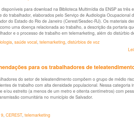
 disponíveis para download na Biblioteca Multimídia da ENSP as três e
e do trabalhador, elaborados pelo Serviço de Audiologia Ocupacional
dor do Estado do Rio de Janeiro (Cerest/Sesdec-RJ). Os materiais des
 como uma doença relacionada ao trabalho, a descrição da portaria q
lhador e o processo de trabalho em telemarketing, além do distúrbio d
ologia
,
saúde vocal
,
telemarketing
,
distúrbios de voz
Le
endações para os trabalhadores de teleatendiment
alhadores do setor de teleatendimento compõem o grupo de médio risc
ntes de trabalho com alta densidade populacional. Nessa categoria i
e e/ou estreito (a menos de um metro e oitenta centímetros) com pes
ransmissão comunitária no município de Salvador.
19
,
CEREST
,
telemarketing