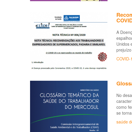
Recom
COVID
A Doenç
espalhou
Unidos e
prejuízo
COVID-
Gloss
No desaf
caracter
como fe
se torna
saúde d