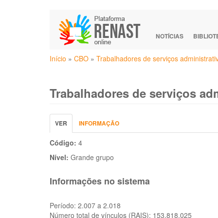
Pular
para
o
NOTÍCIAS
BIBLIO
conteúdo
Você
principal
Início
»
CBO
»
Trabalhadores de serviços administrati
está
aqui
Trabalhadores de serviços adm
Abas
VER
(ABA
INFORMAÇÃO
primárias
ATIVA)
Código:
4
Nível:
Grande grupo
Informações no sistema
Período:
2.007 a 2.018
Número total de vínculos (RAIS):
153.818.025