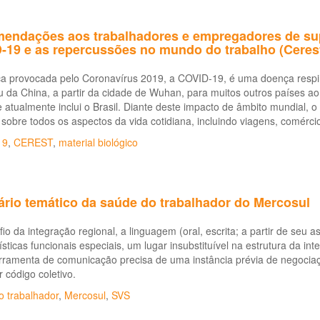
endações aos trabalhadores e empregadores de supe
-19 e as repercussões no mundo do trabalho (Ceres
a provocada pelo Coronavírus 2019, a COVID-19, é uma doença respi
 da China, a partir da cidade de Wuhan, para muitos outros países a
 atualmente inclui o Brasil. Diante deste impacto de âmbito mundial,
 sobre todos os aspectos da vida cotidiana, incluindo viagens, comérci
19
,
CEREST
,
material biológico
ário temático da saúde do trabalhador do Mercosul
io da integração regional, a linguagem (oral, escrita; a partir de seu a
ísticas funcionais especiais, um lugar insubstituível na estrutura da i
rramenta de comunicação precisa de uma instância prévia de negociaç
r código coletivo.
o trabalhador
,
Mercosul
,
SVS