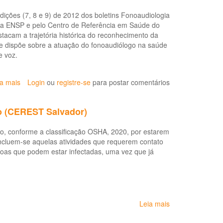
e
dições (7, 8 e 9) de 2012 dos boletins Fonoaudiologia
aos
 da ENSP e pelo Centro de Referência em Saúde do
trabalhadores
tacam a trajetória histórica do reconhecimento da
que
ue dispõe sobre a atuação do fonoaudiólogo na saúde
realizam
e voz.
atendimento
Ao
público
ia mais
sobre
Login
ou
registre-se
para postar comentários
(recepções,
Boletins
comércios,
alertam
hoteis,
o (CEREST Salvador)
para
bancos,
a
etc)
o, conforme a classificação OSHA, 2020, por estarem
saúde
diante
ncluem-se aquelas atividades que requerem contato
do
da
soas que podem estar infectadas, uma vez que já
trabalhador
pandemia
do
Coronavírus
(COVID-
19)
Leia mais
sobre
-
Recomendações
DVISAT/COVISA