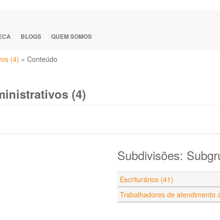
TECA
BLOGS
QUEM SOMOS
vos (4)
»
Conteúdo
inistrativos (4)
Subdivisões: Subgru
Escriturários (41)
Trabalhadores de atendimento a