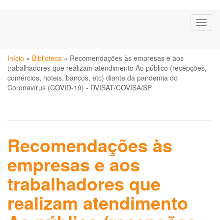
Pular
Toggl
para
naviga
o
conteúdo
Você
principal
Início
»
Biblioteca
»
Recomendações às empresas e aos
está
trabalhadores que realizam atendimento Ao público (recepções,
aqui
comércios, hoteis, bancos, etc) diante da pandemia do
Coronavírus (COVID-19) - DVISAT/COVISA/SP
Recomendações às
empresas e aos
trabalhadores que
realizam atendimento