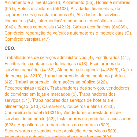
Alojamento e alimentação (I)
,
Alojamento (55)
,
Hotéis e similares
(551)
,
Hotéis e similares (55108)
,
Atividades financeiras, de
seguros e serviços relacionados (K)
,
Atividades de serviços
financeiros (64)
,
Intermediação monetária - depósitos à vista
(642)
,
Bancos comerciais (64212)
,
Caixas econômicas (64239)
,
Comércio; reparação de veículos automotores e motocicletas (G)
,
Comércio varejista (47)
CBO:
Trabalhadores de serviços administrativos (4)
,
Escriturários (41)
,
Escriturários contábeis e de finanças (413)
,
Escriturários de
serviços bancários (4132)
,
Atendente de agência (413205)
,
Caixa
de banco (413210)
,
Trabalhadores de atendimento ao público
(42)
,
Trabalhadores de informações ao público (422)
,
Recepcionistas (4221)
,
Trabalhadores dos serviços, vendedores
do comércio em lojas e mercados (5)
,
Trabalhadores dos
serviços (51)
,
Trabalhadores dos serviços de hotelaria e
alimentação (513)
,
Camareiros, roupeiros e afins (5133)
,
Camareiro de hotel (513315)
,
Vendedores e prestadores de
serviços do comércio (52)
,
Instaladores de produtos e acessórios
(523)
,
Repositores e remarcadores do comércio (522)
,
Supervisores de vendas e de prestação de serviços (520)
,
Vendedores a domicílio, ambulantes e em bancas (524)
,