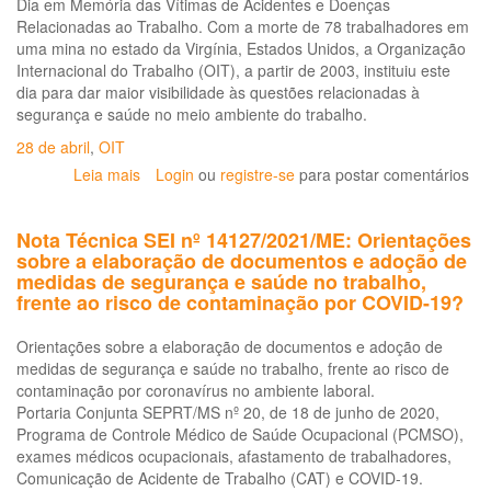
Dia em Memória das Vítimas de Acidentes e Doenças
Relacionadas ao Trabalho. Com a morte de 78 trabalhadores em
uma mina no estado da Virgínia, Estados Unidos, a Organização
Internacional do Trabalho (OIT), a partir de 2003, instituiu este
dia para dar maior visibilidade às questões relacionadas à
segurança e saúde no meio ambiente do trabalho.
28 de abril
,
OIT
Leia mais
sobre
Login
ou
registre-se
para postar comentários
Eventos
sobre
Nota Técnica SEI nº 14127/2021/ME: Orientações
Acidente
sobre a elaboração de documentos e adoção de
Graves
medidas de segurança e saúde no trabalho,
e
frente ao risco de contaminação por COVID-19?
com
Morte
Orientações sobre a elaboração de documentos e adoção de
no
medidas de segurança e saúde no trabalho, frente ao risco de
Trabalho
contaminação por coronavírus no ambiente laboral.
no
Portaria Conjunta SEPRT/MS nº 20, de 18 de junho de 2020,
estado
Programa de Controle Médico de Saúde Ocupacional (PCMSO),
da
exames médicos ocupacionais, afastamento de trabalhadores,
Bahia
Comunicação de Acidente de Trabalho (CAT) e COVID-19.