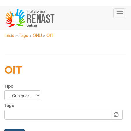
Pular
Toggl
para
naviga
o
conteúdo
Você
principal
Início
»
Tags
»
ONU
»
OIT
está
aqui
OIT
Tipo
Tags