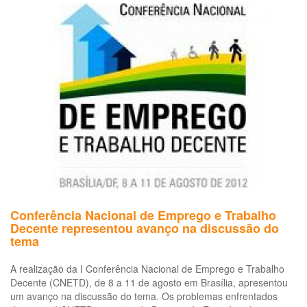
Mundial
da
Segurança
e
Saúde
no
Trabalho
em
2013,
centra-
se
na
prevenção
de
doenças
Conferência Nacional de Emprego e Trabalho
ocupacionais
Decente representou avanço na discussão do
tema
A realização da I Conferência Nacional de Emprego e Trabalho
Decente (CNETD), de 8 a 11 de agosto em Brasília, apresentou
um avanço na discussão do tema. Os problemas enfrentados