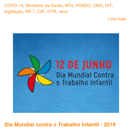
COVID-19
,
Ministério da Saúde
,
MTe
,
PCMSO
,
OMS
,
OIT
,
legislação
,
NR 7
,
CAT
,
CFM
,
nexo
Leia mais
so
No
Té
SE
nº
14
Or
so
a
el
de
do
e
ad
de
me
de
se
Dia Mundial contra o Trabalho Infantil - 2019
e
sa