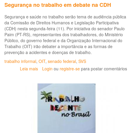
Segurança no trabalho em debate na CDH
Segurança e saúde no trabalho serão tema de audiência pública
da Comissão de Direitos Humanos e Legislação Participativa
(CDH) nesta segunda-feira (11). Por iniciativa do senador Paulo
Paim (PT-RS), representantes dos trabalhadores, do Ministério
Público, do governo federal e da Organização Internacional do
Trabalho (OIT) irão debater a importância e as formas de
prevenção a acidentes e doenças de trabalho.
trabalho informal
,
OIT
,
senado federal
,
SVS
Leia mais
sobre
Login
ou
registre-se
para postar comentários
Segurança
no
trabalho
em
debate
na
CDH