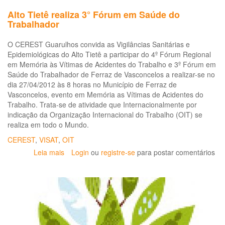
Tr
Alto Tietê realiza 3° Fórum em Saúde do
De
Trabalhador
no
Bra
O CEREST Guarulhos convida as Vigilâncias Sanitárias e
Epidemiológicas do Alto Tietê a participar do 4º Fórum Regional
em Memória às Vítimas de Acidentes do Trabalho e 3º Fórum em
Saúde do Trabalhador de Ferraz de Vasconcelos a realizar-se no
dia 27/04/2012 às 8 horas no Município de Ferraz de
Vasconcelos, evento em Memória as Vítimas de Acidentes do
Trabalho. Trata-se de atividade que Internacionalmente por
indicação da Organização Internacional do Trabalho (OIT) se
realiza em todo o Mundo.
CEREST
,
VISAT
,
OIT
Leia mais
sobre
Login
ou
registre-se
para postar comentários
Alto
Tietê
realiza
3°
Fórum
em
Saúde