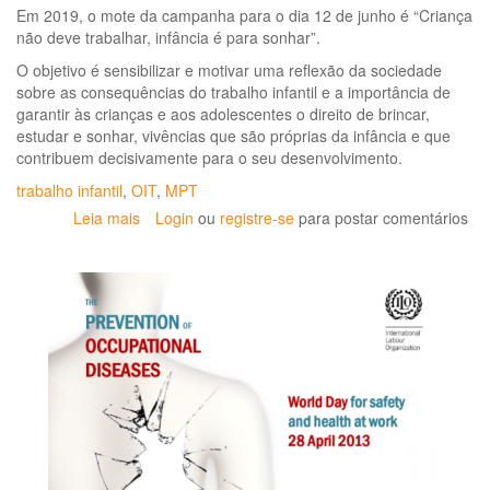
Em 2019, o mote da campanha para o dia 12 de junho é “Criança
tra
não deve trabalhar, infância é para sonhar”.
fre
ao
O objetivo é sensibilizar e motivar uma reflexão da sociedade
ris
sobre as consequências do trabalho infantil e a importância de
de
garantir às crianças e aos adolescentes o direito de brincar,
co
estudar e sonhar, vivências que são próprias da infância e que
po
contribuem decisivamente para o seu desenvolvimento.
CO
trabalho infantil
,
OIT
,
MPT
19
Leia mais
sobre
Login
ou
registre-se
para postar comentários
Dia
Mundial
contra
o
Trabalho
Infantil
-
2019