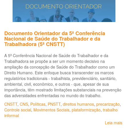
Sã
Pa
Documento Orientador da 5ª Conferência
Nacional de Saúde do Trabalhador e da
Trabalhadora (5ª CNSTT)
A 5ª Conferência Nacional de Saúde do Trabalhador e da
Trabalhadora se propõe a ser um momento decisivo na
ampliação da concepção de Saúde do Trabalhador como um
Direito Humano. Este enfoque busca transcender os marcos
regulatórios tradicionais - trabalhista, previdenciário, sanitário,
ambiental, civil, econômico, e outros - que, apesar de sua
importância, têm mostrado limitações substanciais na prevenção
das adversidades enfrentadas no mundo do trabalho.
CNSTT
,
CNS
,
Políticas
,
PNSTT
,
direitos humanos
,
precarização
,
Controle social
,
Movimentos Sociais
,
plataformização
,
trabalho
informal
Leia mais
so