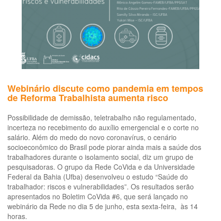
no
trâ
de
20
a
20
Webinário discute como pandemia em tempos
de Reforma Trabalhista aumenta risco
Possibilidade de demissão, teletrabalho não regulamentado,
incerteza no recebimento do auxílio emergencial e o corte no
salário. Além do medo do novo coronavírus, o cenário
socioeconômico do Brasil pode piorar ainda mais a saúde dos
trabalhadores durante o isolamento social, diz um grupo de
pesquisadoras. O grupo da Rede CoVida e da Universidade
Federal da Bahia (Ufba) desenvolveu o estudo “Saúde do
trabalhador: riscos e vulnerabilidades”. Os resultados serão
apresentados no Boletim CoVida #6, que será lançado no
webinário da Rede no dia 5 de junho, esta sexta-feira, às 14
horas.