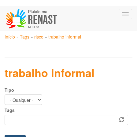
Pular
Toggl
para
naviga
o
conteúdo
Você
principal
Início
»
Tags
»
risco
»
trabalho informal
está
aqui
trabalho informal
Tipo
Tags