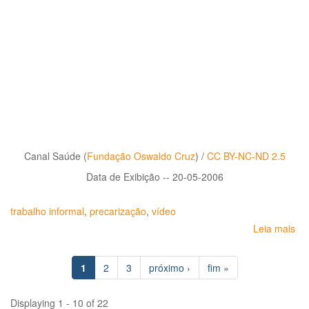
Canal Saúde (
Fundação Oswaldo Cruz
) /
CC BY-NC-ND 2.5
Data de Exibição -- 20-05-2006
trabalho informal
,
precarização
,
vídeo
Leia mais
so
Im
do
1
2
3
próximo ›
fim »
Tr
Inf
na
Displaying 1 - 10 of 22