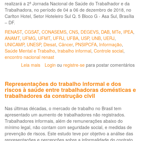
realizará a 2ª Jornada Nacional de Saúde do Trabalhador e da
Trabalhadora, no período de 04 a 06 de dezembro de 2018, no
Carlton Hotel, Setor Hoteleiro Sul Q. 5 Bloco G - Asa Sul, Brasília
– DF.
RENAST
,
CGSAT
,
CONASEMS
,
CNS
,
DEGEVS
,
DAB
,
MTe
,
IPEA
,
ANAMT
,
UFMG
,
UFMT
,
UFRJ
,
UFBA
,
USP
,
UNB
,
UERJ
,
UNICAMP
,
UNESP
,
Diesat
,
Câncer
,
PNSIPCFA
,
Informação
,
Saúde Mental e Trabalho
,
trabalho informal
,
Controle social
,
encontro nacional renast
Leia mais
sobre
Login
ou
registre-se
para postar comentários
2ª
Jornada
Representações do trabalho informal e dos
Nacional
riscos à saúde entre trabalhadoras domésticas e
de
trabalhadores da construção civil
Saúde
do
Nas últimas décadas, o mercado de trabalho no Brasil tem
Trabalhador
apresentado um aumento de trabalhadores não registrados.
e
Trabalhadores informais, além de remunerações abaixo do
da
mínimo legal, não contam com seguridade social, e medidas de
Trabalhadora
prevenção de riscos. Este estudo teve por objetivo a análise das
representações e percepções sobre a informalidade do contrato