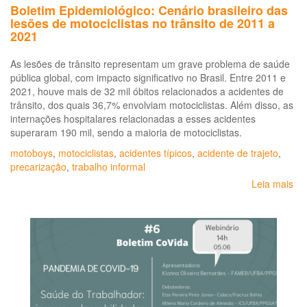
Boletim Epidemiológico: Cenário brasileiro das
período
lesões de motociclistas no trânsito de 2011 a
de
2021
2000
a
As lesões de trânsito representam um grave problema de saúde
2009
pública global, com impacto significativo no Brasil. Entre 2011 e
2021, houve mais de 32 mil óbitos relacionados a acidentes de
trânsito, dos quais 36,7% envolviam motociclistas. Além disso, as
internações hospitalares relacionadas a esses acidentes
superaram 190 mil, sendo a maioria de motociclistas.
motoboys
,
motociclistas
,
acidentes típicos
,
acidente de trajeto
,
precarização
,
trabalho informal
Leia mais
so
Bo
Epi
Ce
bra
da
le
de
mot