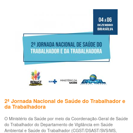
Do
Or
da
5ª
Co
Na
de
Sa
do
Tr
e
da
Tr
(5ª
CN
2ª Jornada Nacional de Saúde do Trabalhador e
da Trabalhadora
O Ministério da Saúde por meio da Coordenação-Geral de Saúde
do Trabalhador do Departamento de Vigilância em Saúde
Ambiental e Saúde do Trabalhador (CGST/DSAST/SVS/MS,