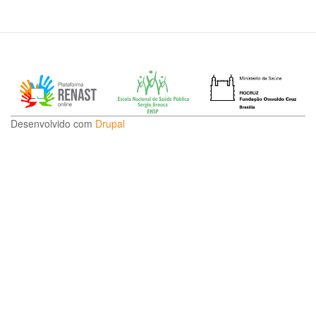
Sa
do
Tr
Desenvolvido com
Drupal