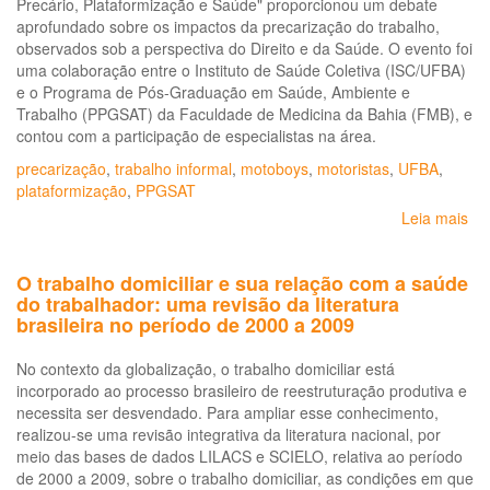
Precário, Plataformização e Saúde" proporcionou um debate
aprofundado sobre os impactos da precarização do trabalho,
observados sob a perspectiva do Direito e da Saúde. O evento foi
uma colaboração entre o Instituto de Saúde Coletiva (ISC/UFBA)
e o Programa de Pós-Graduação em Saúde, Ambiente e
Trabalho (PPGSAT) da Faculdade de Medicina da Bahia (FMB), e
contou com a participação de especialistas na área.
precarização
,
trabalho informal
,
motoboys
,
motoristas
,
UFBA
,
plataformização
,
PPGSAT
Leia mais
so
Mu
do
O trabalho domiciliar e sua relação com a saúde
Tr
do trabalhador: uma revisão da literatura
Pre
brasileira no período de 2000 a 2009
Pl
e
No contexto da globalização, o trabalho domiciliar está
Sa
incorporado ao processo brasileiro de reestruturação produtiva e
necessita ser desvendado. Para ampliar esse conhecimento,
realizou-se uma revisão integrativa da literatura nacional, por
meio das bases de dados LILACS e SCIELO, relativa ao período
de 2000 a 2009, sobre o trabalho domiciliar, as condições em que