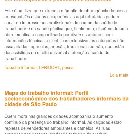
Este é um livro que extrapola o âmbito de abrangência da pesca
artesanal. Os estudos e experiências aqui retratadas podem
servir de interesse aos profissionais do campo da saúde do
trabalhador e da saúde pública que, finalmente, dispõem de uma
obra temática e compartilhada por diversos autores, com
informações técnicas e científicas extensivas às categorias não
assalariadas, agrícolas, artesãs, tradicionais ou não, que estão
desassistidas no direito universal à atenção à saúde do
trabalhador.
trabalho informal
,
LER/DORT
,
pesca
Leia mais
so
So
Ne
Mapa do trabalho informal: Perfil
do
socioeconômico dos trabalhadores informais na
do
cidade de São Paulo
tra
em
Quem mora nas grandes cidades acompanha o aumento
ma
contínuo da presença do trabalho informal. As calçadas estão
e
repletas de vendedores ambulantes e camelôs. As ruas
pe