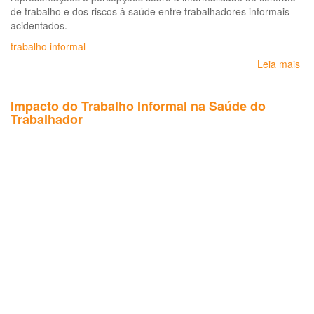
de trabalho e dos riscos à saúde entre trabalhadores informais
acidentados.
trabalho informal
Leia mais
so
Re
do
Impacto do Trabalho Informal na Saúde do
tra
Trabalhador
inf
e
do
ris
à
sa
ent
tr
do
e
tr
da
co
civi