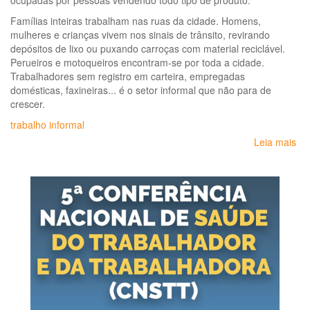
ocupadas por pessoas vendendo todo tipo de produto.
art
Famílias inteiras trabalham nas ruas da cidade. Homens,
mulheres e crianças vivem nos sinais de trânsito, revirando
depósitos de lixo ou puxando carroças com material reciclável.
Perueiros e motoqueiros encontram-se por toda a cidade.
Trabalhadores sem registro em carteira, empregadas
domésticas, faxineiras... é o setor informal que não para de
crescer.
trabalho informal
Leia mais
so
Ma
do
tra
inf
Per
so
do
tr
inf
na
ci
de