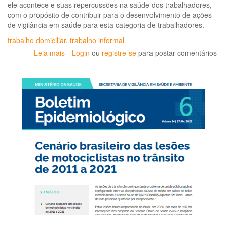
ele acontece e suas repercussões na saúde dos trabalhadores,
com o propósito de contribuir para o desenvolvimento de ações
de vigilância em saúde para esta categoria de trabalhadores.
trabalho domiciliar
,
trabalho informal
Leia mais
sobre
Login
ou
registre-se
para postar comentários
O
trabalho
domiciliar
e
sua
relação
com
a
saúde
do
trabalhador:
uma
revisão
da
literatura
brasileira
no