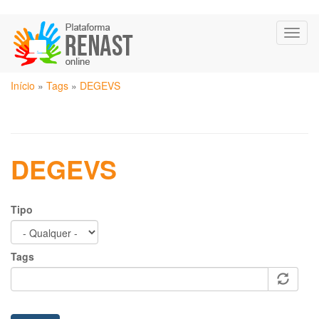
Pular
Toggl
para
naviga
o
conteúdo
Você
principal
Início
»
Tags
»
DEGEVS
está
aqui
DEGEVS
Tipo
Tags