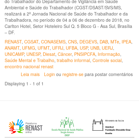
do Trabalhador do Departamento de Vigilância em Saúde
Ambiental e Saúde do Trabalhador (CGST/DSAST/SVS/MS,
realizará a 2ª Jornada Nacional de Saúde do Trabalhador e da
Trabalhadora, no período de 04 a 06 de dezembro de 2018, no
Carlton Hotel, Setor Hoteleiro Sul Q. 5 Bloco G - Asa Sul, Brasília
– DF.
RENAST
,
CGSAT
,
CONASEMS
,
CNS
,
DEGEVS
,
DAB
,
MTe
,
IPEA
,
ANAMT
,
UFMG
,
UFMT
,
UFRJ
,
UFBA
,
USP
,
UNB
,
UERJ
,
UNICAMP
,
UNESP
,
Diesat
,
Câncer
,
PNSIPCFA
,
Informação
,
Saúde Mental e Trabalho
,
trabalho informal
,
Controle social
,
encontro nacional renast
Leia mais
sobre
Login
ou
registre-se
para postar comentários
2ª
Displaying 1 - 1 of 1
Jornada
Nacional
de
Saúde
do
Trabalhador
e
da
Trabalhadora