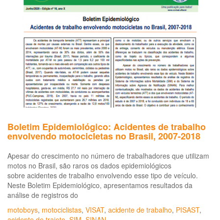
crescimento
dos
acidentes
com
motos
no
Brasil
Boletim Epidemiológico: Acidentes de trabalho
envolvendo motocicletas no Brasil, 2007-2018
Apesar do crescimento no número de trabalhadores que utilizam
motos no Brasil, são raros os dados epidemiológicos
sobre acidentes de trabalho envolvendo esse tipo de veículo.
Neste Boletim Epidemiológico, apresentamos resultados da
análise de registros do
motoboys
,
motociclistas
,
VISAT
,
acidente de trabalho
,
PISAST
,
acidente de trajeto
,
SIM
,
SINAN