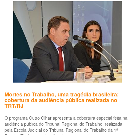
em
e
ao
tr
qu
uti
os
ser
de
en
de
me
dia
da
Pa
Mortes no Trabalho, uma tragédia brasileira:
do
cobertura da audiência pública realizada no
co
TRT/RJ
(C
19
O programa Outro Olhar apresenta a cobertura especial feita na
-
audiência pública do Tribunal Regional do Trabalho, realizada
DV
pela Escola Judicial do Tribunal Regional do Trabalho da 1ª