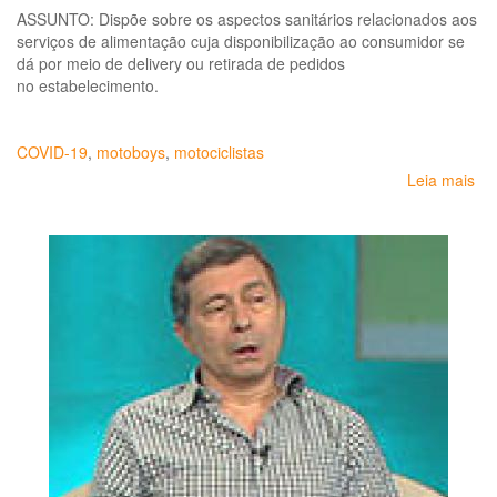
ASSUNTO: Dispõe sobre os aspectos sanitários relacionados aos
serviços de alimentação cuja disponibilização ao consumidor se
dá por meio de delivery ou retirada de pedidos
no estabelecimento.
COVID-19
,
motoboys
,
motociclistas
Leia mais
so
As
san
re
ao
ser
de
al
cuj
dis
ao
co
se
dá
po