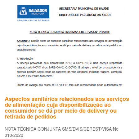
Ce
bra
da
le
de
mot
no
trâ
de
20
a
20
Aspectos sanitários relacionados aos serviços
de alimentação cuja disponibilização ao
consumidor se dá por meio de delivery ou
retirada de pedidos
NOTA TÉCNICA CONJUNTA SMS/DVIS/CEREST/VISA No
010/2020