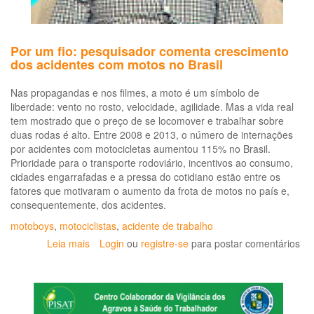
me
de
del
Por um fio: pesquisador comenta crescimento
ou
dos acidentes com motos no Brasil
ret
de
Nas propagandas e nos filmes, a moto é um símbolo de
pe
liberdade: vento no rosto, velocidade, agilidade. Mas a vida real
tem mostrado que o preço de se locomover e trabalhar sobre
duas rodas é alto. Entre 2008 e 2013, o número de internações
por acidentes com motocicletas aumentou 115% no Brasil.
Prioridade para o transporte rodoviário, incentivos ao consumo,
cidades engarrafadas e a pressa do cotidiano estão entre os
fatores que motivaram o aumento da frota de motos no país e,
consequentemente, dos acidentes.
motoboys
,
motociclistas
,
acidente de trabalho
Leia mais
sobre
Login
ou
registre-se
para postar comentários
Por
um
fio:
pesquisador
comenta