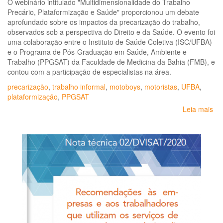
O webinário intitulado "Multidimensionalidade do Trabalho
Precário, Plataformização e Saúde" proporcionou um debate
aprofundado sobre os impactos da precarização do trabalho,
observados sob a perspectiva do Direito e da Saúde. O evento foi
uma colaboração entre o Instituto de Saúde Coletiva (ISC/UFBA)
e o Programa de Pós-Graduação em Saúde, Ambiente e
Trabalho (PPGSAT) da Faculdade de Medicina da Bahia (FMB), e
contou com a participação de especialistas na área.
precarização
,
trabalho informal
,
motoboys
,
motoristas
,
UFBA
,
plataformização
,
PPGSAT
Leia mais
so
Mu
do
Tr
Pre
Pl
e
Sa