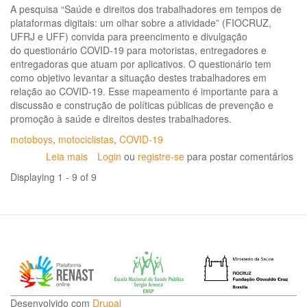
A pesquisa “Saúde e direitos dos trabalhadores em tempos de
plataformas digitais: um olhar sobre a atividade” (FIOCRUZ,
UFRJ e UFF) convida para preencimento e divulgação
do questionário COVID-19 para motoristas, entregadores e
entregadoras que atuam por aplicativos. O questionário tem
como objetivo levantar a situação destes trabalhadores em
relação ao COVID-19. Esse mapeamento é importante para a
discussão e construção de políticas públicas de prevenção e
promoção à saúde e direitos destes trabalhadores.
motoboys
,
motociclistas
,
COVID-19
Leia mais
sobre
Login
ou
registre-se
para postar comentários
Questionário
Displaying 1 - 9 of 9
COVID-
19
para
motoristas,
entregadores
e
entregadoras
que
atuam
Desenvolvido com
Drupal