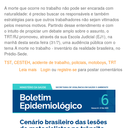
A morte que ocorre no trabalho não pode ser encarada com
naturalidade: é preciso buscar os responsáveis e também
estratégias para que outros trabalhadores não sejam vitimados
pelos mesmos motivos. Partindo desse entendimento e com
o intuito de propiciar um debate amplo sobre o assunto, o
TRT/RJ promoveu, através da sua Escola Judicial (EJ1), na
manhã desta sexta-feira (31/7), uma audiência pública com o
tema A morte no trabalho - inventário da realidade brasileira, no
Prédio-Sede.
TST
,
CESTEH
,
acidente de trabalho
,
policiais
,
motoboys
,
TRT
Leia mais
sobre
Login
ou
registre-se
para postar comentários
"Morte
No
Trabalho"
é
Tema
de
Audiência
Pública
no
TRT/RJ