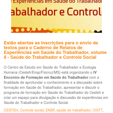
Tr
e
da
Tr
(5ª
CN
Estão abertas as inscrições para o envio de
textos para o Caderno de Relatos de
Experiências em Saúde do Trabalhador, volume
II - Saúde do Trabalhador e Controle Social
O Centro de Estudo em Saúde do Trabalhador e Ecologia
Humana (Cesteh/Ensp/Fiocruz/MS) está organizando o
IV
Encontro de Formação em Saúde do Trabalhador
com a
finalidade de aprofundar o conhecimento e a discussão sobre
formação em Saúde do Trabalhador, apresentar e discutir o
programa de formação em Saúde do Trabalhador do Cesteh e
criar um espaço para divulgação e discussão de experiências em
Saúde do Trabalhador e Controle Social.
CESTEH
,
Controle social
,
ENSP
,
saúde do trabalhador
,
CISTT
,