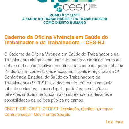
tema
de
seminário
Caderno da Oficina Vivência em Saúde do
Trabalhador e da Trabalhadora – CES-RJ
O Caderno da Oficina Vivência em Saúde do Trabalhador e da
Trabalhadora chega como um instrumento de fortalecimento do
debate e da ação coletiva em defesa da saúde de quem trabalha.
Produzido no contexto das etapas municipais e regionais da 5ª
Conferência Estadual de Saúde do Trabalhador e da
Trabalhadora (5ª CESTT), o documento reúne um conjunto
robusto de textos, marcos legais, portarias, resoluções e
reflexões críticas que ajudam a compreender os desafios e
possibilidades da política pública no campo.
CNSTT
,
CIB
,
CISTT
,
CEREST
,
legislação
,
direitos humanos
,
Controle social
,
Movimentos Sociais
Leia mais
so
Ca