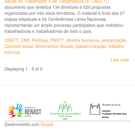
Saúde do Trabalhador e da Trabalhadora (5ª CNSTT)
,
documento que sintetiza 134 diretrizes e 520 propostas
organizadas por três eixos temáticos. O material é fruto das 27
etapas estaduais e 54 Conferências Livres Nacionais,
representando um amplo processo participativo que mobilizou
trabalhadoras e trabalhadores de todo o país.
CNSTT
,
CNS
,
Políticas
,
PNSTT
,
direitos humanos
,
precarização
,
Controle social
,
Movimentos Sociais
,
plataformização
,
trabalho
informal
Leia mais
so
5ª
Displaying 1 - 5 of 5
Co
Na
de
Sa
do
Tr
e
da
Tr
Desenvolvido com
Drupal
Rel
Na