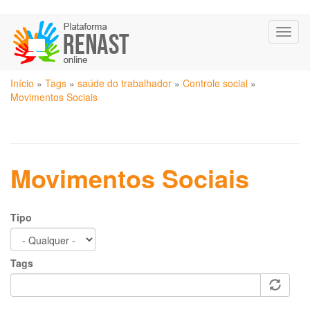
Pular
Toggl
para
naviga
o
conteúdo
Você
principal
Início
»
Tags
»
saúde do trabalhador
»
Controle social
»
está
Movimentos Sociais
aqui
Movimentos Sociais
Tipo
Tags