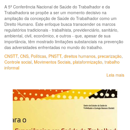
A 5ª Conferência Nacional de Saúde do Trabalhador e da
Trabalhadora se propõe a ser um momento decisivo na
ampliação da concepção de Saúde do Trabalhador como um
Direito Humano. Este enfoque busca transcender os marcos
regulatórios tradicionais - trabalhista, previdenciário, sanitário,
ambiental, civil, econômico, e outros - que, apesar de sua
importância, têm mostrado limitações substanciais na prevenção
das adversidades enfrentadas no mundo do trabalho.
CNSTT
,
CNS
,
Políticas
,
PNSTT
,
direitos humanos
,
precarização
,
Controle social
,
Movimentos Sociais
,
plataformização
,
trabalho
informal
Leia mais
so
Do
Or
da
5ª
Co
Na
de
Sa
do