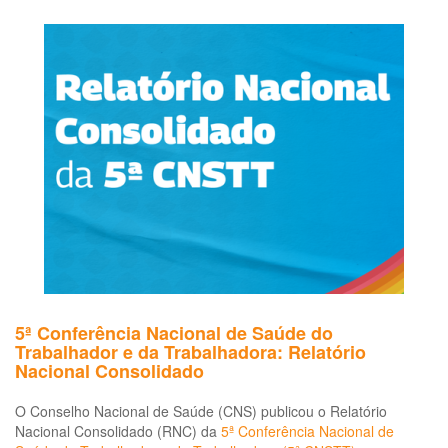
da
Ofi
Viv
em
Sa
do
Tr
e
da
Tr
–
CE
RJ
5ª Conferência Nacional de Saúde do
Trabalhador e da Trabalhadora: Relatório
Nacional Consolidado
O Conselho Nacional de Saúde (CNS) publicou o Relatório
Nacional Consolidado (RNC) da
5ª Conferência Nacional de