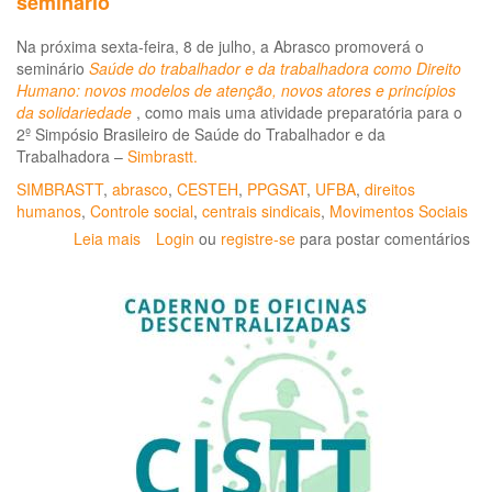
seminário
Trabalhador,
volume
Na próxima sexta-feira, 8 de julho, a Abrasco promoverá o
II
seminário
Saúde do trabalhador e da trabalhadora como Direito
-
Humano: novos modelos de atenção, novos atores e princípios
Saúde
da solidariedade
, como mais uma atividade preparatória para o
do
2º Simpósio Brasileiro de Saúde do Trabalhador e da
Trabalhador
Trabalhadora –
Simbrastt.
e
Controle
SIMBRASTT
,
abrasco
,
CESTEH
,
PPGSAT
,
UFBA
,
direitos
Social
humanos
,
Controle social
,
centrais sindicais
,
Movimentos Sociais
Leia mais
sobre
Login
ou
registre-se
para postar comentários
Simbrastt:
Saúde
do
trabalhador
e
da
trabalhadora
como
Direito
Humano
é