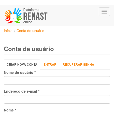
Pular
Toggl
para
naviga
o
conteúdo
Você
principal
Início
»
Conta de usuário
está
aqui
Conta de usuário
Abas
CRIAR NOVA CONTA
(ABA
ENTRAR
RECUPERAR SENHA
primárias
ATIVA)
Nome de usuário
*
Endereço de e-mail
*
Nome
*