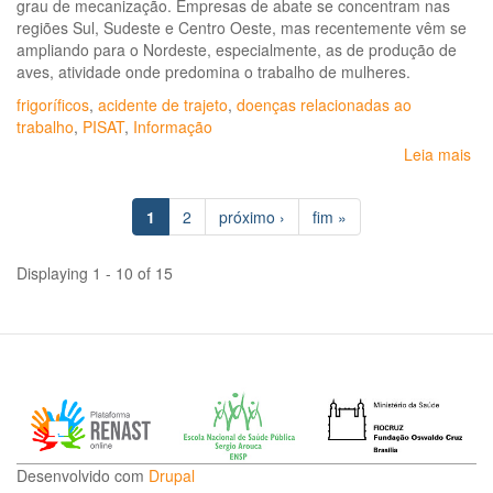
grau de mecanização. Empresas de abate se concentram nas
regiões Sul, Sudeste e Centro Oeste, mas recentemente vêm se
ampliando para o Nordeste, especialmente, as de produção de
aves, atividade onde predomina o trabalho de mulheres.
frigoríficos
,
acidente de trajeto
,
doenças relacionadas ao
trabalho
,
PISAT
,
Informação
Leia mais
so
Bo
epi
1
2
próximo ›
fim »
Ag
à
sa
Displaying 1 - 10 of 15
em
gr
de
tr
da
ind
de
ca
no
Desenvolvido com
Drupal
Bra