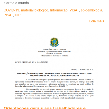
alarma o mundo.
COVID-19
,
material biológico
,
Informação
,
VISAT
,
epidemiologia
,
PISAT
,
DIP
Leia mais
so
Bo
epi
Do
inf
e
par
re
ao
tra
inc
a
CO
19
Orientações gerais aos trabalhadores e