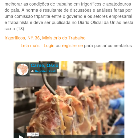
melhorar as condições de trabalho em frigoríficos e abatedouros
do país. A norma é resultante de discussões e análises feitas por
uma comissão tripartite entre o governo e os setores empresarial
e trabalhista e deve ser publicada no Diário Oficial da União nesta
sexta (18).
frigoríficos
,
NR 36
,
Ministério do Trabalho
Leia mais
sobre
Login
ou
registre-se
para postar comentários
Ministro
do
Trabalho
assina
norma
que
regulamenta
trabalho
em
frigoríficos
e
abatedouros