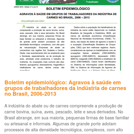
36
-
Se
e
Sa
no
Tr
em
Em
de
Ab
e
Pr
Boletim epidemiológico: Agravos à saúde em
de
grupos de trabalhadores da indústria de carnes
Ca
no Brasil, 2006-2013
e
De
A indústria do abate ou de carnes compreende a produção de
carne bovina, suína, aves, pescado, leite e seus derivados. No
Brasil abrange, em sua maioria, pequenas firmas de base familiar
ou artesanal e informais. Algumas de grande porte adotam
processos de alta densidade tecnológica, complexos, com alto