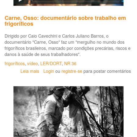
Carne, Osso: documentário sobre trabalho em
frigoríficos
Dirigido por Caio Cavechini e Carlos Juliano Barros, o
documentário "Carne, Osso" faz um "mergulho no mundo dos
frigoríficos brasileiros, marcado por condições precárias, riscos e
danos à saúde de seus trabalhadores".
frigoríficos
,
vídeo
,
LER/DORT
,
NR 36
Leia mais
sobre
Login
ou
registre-se
para postar comentários
Carne,
Osso:
documentário
sobre
trabalho
em
frigoríficos