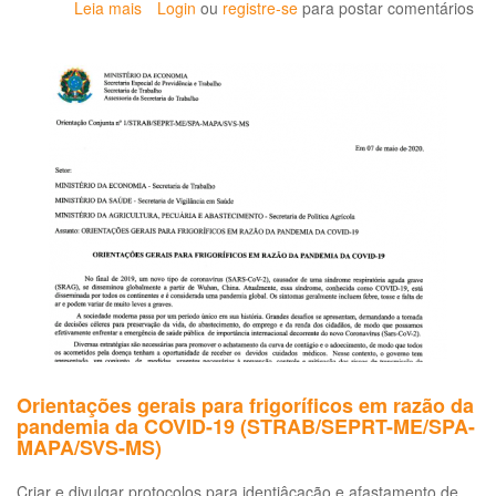
Leia mais
sobre
Login
ou
registre-se
para postar comentários
Debate
aprofunda
discussão
sobre
trabalho
nos
canaviais
Orientações gerais para frigoríficos em razão da
pandemia da COVID-19 (STRAB/SEPRT-ME/SPA-
MAPA/SVS-MS)
Criar e divulgar protocolos para identiâcação e afastamento de