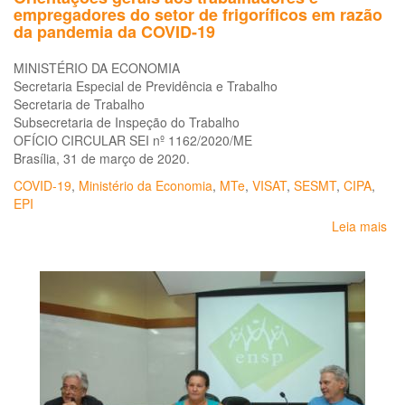
empregadores do setor de frigoríficos em razão
da pandemia da COVID-19
MINISTÉRIO DA ECONOMIA
Secretaria Especial de Previdência e Trabalho
Secretaria de Trabalho
Subsecretaria de Inspeção do Trabalho
OFÍCIO CIRCULAR SEI nº 1162/2020/ME
Brasília, 31 de março de 2020.
COVID-19
,
Ministério da Economia
,
MTe
,
VISAT
,
SESMT
,
CIPA
,
EPI
Leia mais
so
Or
ger
ao
tr
e
em
do
set
de