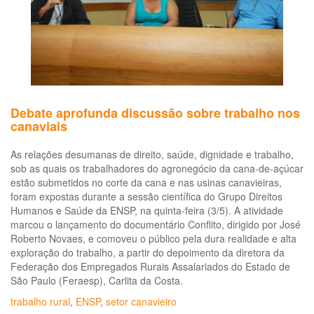
fri
em
ra
da
pa
da
CO
19
Debate aprofunda discussão sobre trabalho nos
canaviais
As relações desumanas de direito, saúde, dignidade e trabalho,
sob as quais os trabalhadores do agronegócio da cana-de-açúcar
estão submetidos no corte da cana e nas usinas canavieiras,
foram expostas durante a sessão científica do Grupo Direitos
Humanos e Saúde da ENSP, na quinta-feira (3/5). A atividade
marcou o lançamento do documentário Conflito, dirigido por José
Roberto Novaes, e comoveu o público pela dura realidade e alta
exploração do trabalho, a partir do depoimento da diretora da
Federação dos Empregados Rurais Assalariados do Estado de
São Paulo (Feraesp), Carlita da Costa.
trabalho rural
,
ENSP
,
setor canavieiro