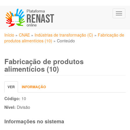
Pular
Toggl
para
naviga
o
conteúdo
Você
principal
Início
»
CNAE
»
Indústrias de transformação (C)
»
Fabricação de
está
produtos alimentícios (10)
»
Conteúdo
aqui
Fabricação de produtos
alimentícios (10)
Abas
VER
(ABA
INFORMAÇÃO
primárias
ATIVA)
Código:
10
Nível:
Divisão
Informações no sistema