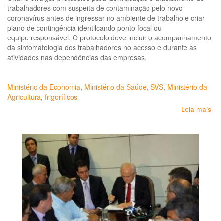
trabalhadores com suspeita de contaminação pelo novo
coronavírus antes de ingressar no ambiente de trabalho e criar
plano de contingência identilcando ponto focal ou
equipe responsável. O protocolo deve incluir o acompanhamento
da sintomatologia dos trabalhadores no acesso e durante as
atividades nas dependências das empresas.
Ministério da Economia
,
Ministério da Saúde
,
SVS
,
Ministério da
Agricultura
,
frigoríficos
Leia mais
so
Or
ger
pa
fri
em
ra
da
pa
da
CO
19