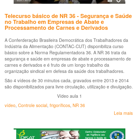
aç
na
Telecurso básico de NR 36 - Segurança e Saúde
oc
no Trabalho em Empresas de Abate e
de
Processamento de Carnes e Derivados
ac
de
A Conferderação Brasileira Democrática dos Trabalhadores da
tra
Indústria da Alimentação (CONTAC-CUT) disponibiliza curso
básico sobre a Norma Regulamentadora 36. A NR 36 trata da
segurança e saúde em empresas de abate e processamento de
carnes e derivados e é fruto de um longo trabalho da
organização sindical em defesa da saúde dos trabalhadores.
São 4 vídeos de 30 minutos cada, gravados entre 2013 e 2014
são disponibilizados para livre circulação, utilização e divulgação.
Vídeo aula 1
vídeo
,
Controle social
,
frigoríficos
,
NR 36
Leia mais
so
Te
bá
de
NR