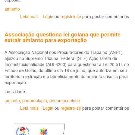
amianto
Leia mais
sobre
Login
ou
registre-se
para postar comentários
Trabalhadores
do
Associação questiona lei goiana que permite
amianto
extrair amianto para exportação
ganham
destaque
A Associação Nacional dos Procuradores do Trabalho (ANPT)
na
ajuizou no Supremo Tribunal Federal (STF) Ação Direta de
Radis
Inconstitucionalidade (ADI 6200) para questionar a Lei 20.514 do
Estado de Goiás, do último dia 16 de julho, que autoriza em seu
território a extração e o beneficiamento do amianto crisotila para
exportação.
Lesividade
amianto
,
pneumologia
,
pneumoconiose
Leia mais
sobre
Login
ou
registre-se
para postar comentários
Associação
questiona
lei
goiana