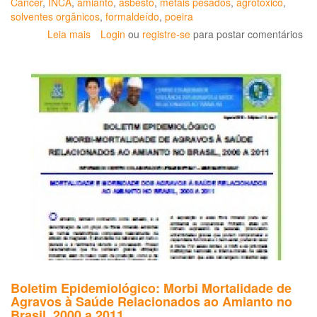
Câncer
,
INCA
,
amianto
,
asbesto
,
metais pesados
,
agrotóxico
,
solventes orgânicos
,
formaldeído
,
poeira
Leia mais
sobre
Login
ou
registre-se
para postar comentários
Câncer
pode
estar
relacionado
ao
ambiente
de
trabalho
Boletim Epidemiológico: Morbi Mortalidade de
Agravos à Saúde Relacionados ao Amianto no
Brasil, 2000 a 2011