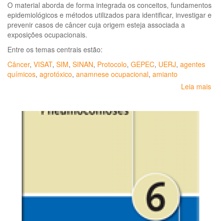
O material aborda de forma integrada os conceitos, fundamentos
epidemiológicos e métodos utilizados para identificar, investigar e
prevenir casos de câncer cuja origem esteja associada a
exposições ocupacionais.
Entre os temas centrais estão:
Câncer
,
VISAT
,
SIM
,
SINAN
,
Protocolo
,
GEPEC
,
UERJ
,
agentes
químicos
,
agrotóxico
,
anamnese ocupacional
,
amianto
Leia mais
so
Vig
do
Câ
Re
ao
Tr
-
GE