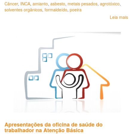
Câncer
,
INCA
,
amianto
,
asbesto
,
metais pesados
,
agrotóxico
,
solventes orgânicos
,
formaldeído
,
poeira
Leia mais
so
Dir
pa
a
vig
do
câ
re
ao
tra
e
ao
am
Apresentações da oficina de saúde do
trabalhador na Atenção Básica