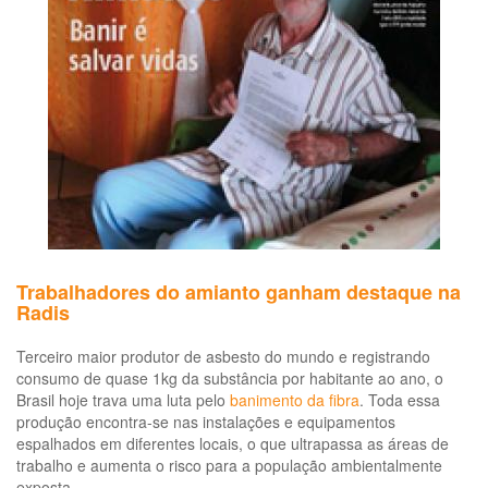
Luta
pelo
Banimento
do
Amianto
no
Brasil
e
justiça
para
as
vítimas
divulga
Trabalhadores do amianto ganham destaque na
documento
Radis
Terceiro maior produtor de asbesto do mundo e registrando
consumo de quase 1kg da substância por habitante ao ano, o
Brasil hoje trava uma luta pelo
banimento da fibra
. Toda essa
produção encontra-se nas instalações e equipamentos
espalhados em diferentes locais, o que ultrapassa as áreas de
trabalho e aumenta o risco para a população ambientalmente
exposta.