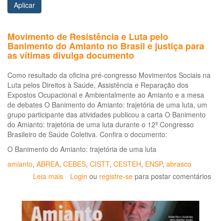
Aplicar
Movimento de Resistência e Luta pelo
Banimento do Amianto no Brasil e justiça para
as vítimas divulga documento
Como resultado da oficina pré-congresso Movimentos Sociais na
Luta pelos Direitos à Saúde, Assistência e Reparação dos
Expostos Ocupacional e Ambientalmente ao Amianto e a mesa
de debates O Banimento do Amianto: trajetória de uma luta, um
grupo participante das atividades publicou a carta O Banimento
do Amianto: trajetória de uma luta durante o 12º Congresso
Brasileiro de Saúde Coletiva. Confira o documento:
O Banimento do Amianto: trajetória de uma luta
amianto
,
ABREA
,
CEBES
,
CISTT
,
CESTEH
,
ENSP
,
abrasco
Leia mais
sobre
Login
ou
registre-se
para postar comentários
Movimento
de
Resistência
e