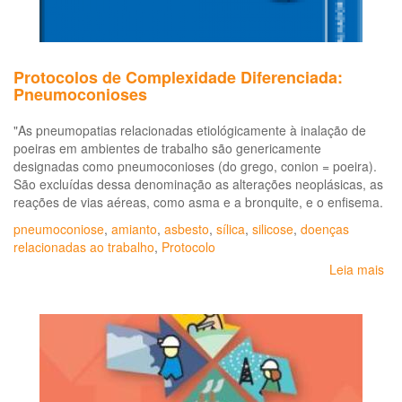
Protocolos de Complexidade Diferenciada:
Pneumoconioses
"As pneumopatias relacionadas etiológicamente à inalação de
poeiras em ambientes de trabalho são genericamente
designadas como pneumoconioses (do grego, conion = poeira).
São excluídas dessa denominação as alterações neoplásicas, as
reações de vias aéreas, como asma e a bronquite, e o enfisema.
pneumoconiose
,
amianto
,
asbesto
,
sílica
,
silicose
,
doenças
relacionadas ao trabalho
,
Protocolo
Leia mais
so
Pr
de
Co
Dif
Pn