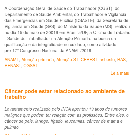
A Coordenação-Geral de Saúde do Trabalhador (CGST), do
Departamento de Saúde Ambiental, do Trabalhador e Vigilância
das Emergências em Saúde Pública (DSASTE), da Secretaria de
Vigilância em Saúde (SVS), do Ministério da Saúde (MS), realizou
no dia 15 de maio de 20019 em Brasília/DF, a Oficina de Trabalho
- Saúde do Trabalhador na Atenção Primária: na busca da
qualificação e da integralidade no cuidado, como atividade
pré-17º Congresso Nacional da ANAMT/2019.
ANAMT
,
Atenção primária
,
Atenção ST
,
CEREST
,
asbesto
,
RAS
,
RENAST
,
CGSAT
Leia mais
so
Ap
da
Câncer pode estar relacionado ao ambiente de
ofi
trabalho
de
sa
Levantamento realizado pelo INCA apontou 19 tipos de tumores
do
malignos que podem ter relação com as profissões. Entre eles, o
tra
câncer de pele, laringe, fígado, leucemias, câncer de mama e
na
pulmão.
At
Bá