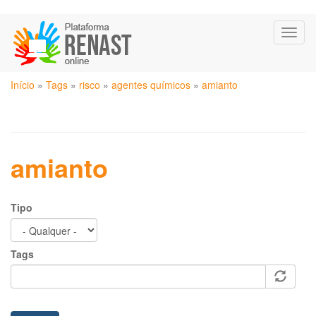
Pular
Toggl
para
naviga
o
conteúdo
Você
principal
Início
»
Tags
»
risco
»
agentes químicos
»
amianto
está
aqui
amianto
Tipo
Tags