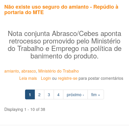
Não existe uso seguro do amianto - Repúdio à
portaria do MTE
Nota conjunta Abrasco/Cebes aponta
retrocesso promovido pelo Ministério
do Trabalho e Emprego na política de
banimento do produto.
amianto
,
abrasco
,
Ministério do Trabalho
Leia mais
sobre
Login
ou
registre-se
para postar comentários
Não
existe
1
2
3
4
próximo ›
fim »
uso
seguro
do
Displaying 1 - 10 of 38
amianto
-
Repúdio