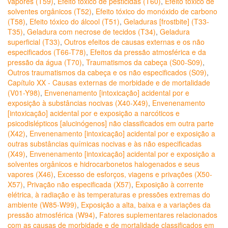
vapores (T59)
,
Efeito tóxico de pesticidas (T60)
,
Efeito tóxico de
solventes orgânicos (T52)
,
Efeito tóxico do monóxido de carbono
(T58)
,
Efeito tóxico do álcool (T51)
,
Geladuras [frostbite] (T33-
T35)
,
Geladura com necrose de tecidos (T34)
,
Geladura
superficial (T33)
,
Outros efeitos de causas externas e os não
especificados (T66-T78)
,
Efeitos da pressão atmosférica e da
pressão da água (T70)
,
Traumatismos da cabeça (S00-S09)
,
Outros traumatismos da cabeça e os não especificados (S09)
,
Capítulo XX - Causas externas de morbidade e de mortalidade
(V01-Y98)
,
Envenenamento [intoxicação] acidental por e
exposição à substâncias nocivas (X40-X49)
,
Envenenamento
[intoxicação] acidental por e exposição a narcóticos e
psicodislépticos [alucinógenos] não classificados em outra parte
(X42)
,
Envenenamento [intoxicação] acidental por e exposição a
outras substâncias químicas nocivas e às não especificadas
(X49)
,
Envenenamento [intoxicação] acidental por e exposição a
solventes orgânicos e hidrocarbonetos halogenados e seus
vapores (X46)
,
Excesso de esforços, viagens e privações (X50-
X57)
,
Privação não especificada (X57)
,
Exposição à corrente
elétrica, à radiação e às temperaturas e pressões extremas do
ambiente (W85-W99)
,
Exposição a alta, baixa e a variações da
pressão atmosférica (W94)
,
Fatores suplementares relacionados
com as causas de morbidade e de mortalidade classificados em