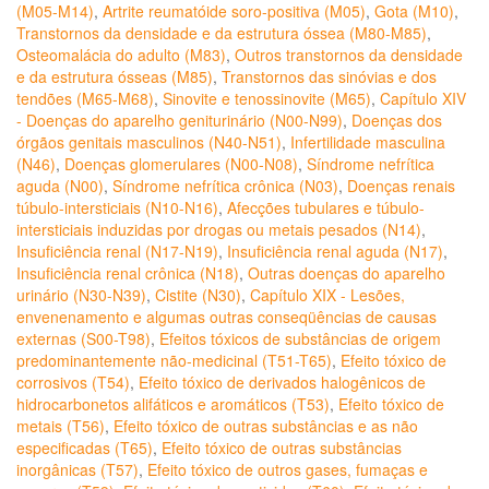
(M05-M14)
,
Artrite reumatóide soro-positiva (M05)
,
Gota (M10)
,
Transtornos da densidade e da estrutura óssea (M80-M85)
,
Osteomalácia do adulto (M83)
,
Outros transtornos da densidade
e da estrutura ósseas (M85)
,
Transtornos das sinóvias e dos
tendões (M65-M68)
,
Sinovite e tenossinovite (M65)
,
Capítulo XIV
- Doenças do aparelho geniturinário (N00-N99)
,
Doenças dos
órgãos genitais masculinos (N40-N51)
,
Infertilidade masculina
(N46)
,
Doenças glomerulares (N00-N08)
,
Síndrome nefrítica
aguda (N00)
,
Síndrome nefrítica crônica (N03)
,
Doenças renais
túbulo-intersticiais (N10-N16)
,
Afecções tubulares e túbulo-
intersticiais induzidas por drogas ou metais pesados (N14)
,
Insuficiência renal (N17-N19)
,
Insuficiência renal aguda (N17)
,
Insuficiência renal crônica (N18)
,
Outras doenças do aparelho
urinário (N30-N39)
,
Cistite (N30)
,
Capítulo XIX - Lesões,
envenenamento e algumas outras conseqüências de causas
externas (S00-T98)
,
Efeitos tóxicos de substâncias de origem
predominantemente não-medicinal (T51-T65)
,
Efeito tóxico de
corrosivos (T54)
,
Efeito tóxico de derivados halogênicos de
hidrocarbonetos alifáticos e aromáticos (T53)
,
Efeito tóxico de
metais (T56)
,
Efeito tóxico de outras substâncias e as não
especificadas (T65)
,
Efeito tóxico de outras substâncias
inorgânicas (T57)
,
Efeito tóxico de outros gases, fumaças e