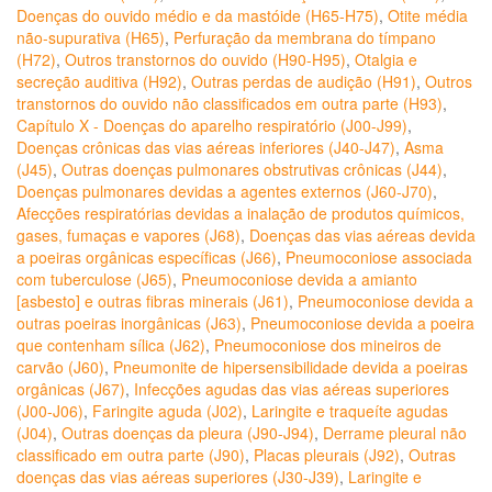
Doenças do ouvido médio e da mastóide (H65-H75)
,
Otite média
não-supurativa (H65)
,
Perfuração da membrana do tímpano
(H72)
,
Outros transtornos do ouvido (H90-H95)
,
Otalgia e
secreção auditiva (H92)
,
Outras perdas de audição (H91)
,
Outros
transtornos do ouvido não classificados em outra parte (H93)
,
Capítulo X - Doenças do aparelho respiratório (J00-J99)
,
Doenças crônicas das vias aéreas inferiores (J40-J47)
,
Asma
(J45)
,
Outras doenças pulmonares obstrutivas crônicas (J44)
,
Doenças pulmonares devidas a agentes externos (J60-J70)
,
Afecções respiratórias devidas a inalação de produtos químicos,
gases, fumaças e vapores (J68)
,
Doenças das vias aéreas devida
a poeiras orgânicas específicas (J66)
,
Pneumoconiose associada
com tuberculose (J65)
,
Pneumoconiose devida a amianto
[asbesto] e outras fibras minerais (J61)
,
Pneumoconiose devida a
outras poeiras inorgânicas (J63)
,
Pneumoconiose devida a poeira
que contenham sílica (J62)
,
Pneumoconiose dos mineiros de
carvão (J60)
,
Pneumonite de hipersensibilidade devida a poeiras
orgânicas (J67)
,
Infecções agudas das vias aéreas superiores
(J00-J06)
,
Faringite aguda (J02)
,
Laringite e traqueíte agudas
(J04)
,
Outras doenças da pleura (J90-J94)
,
Derrame pleural não
classificado em outra parte (J90)
,
Placas pleurais (J92)
,
Outras
doenças das vias aéreas superiores (J30-J39)
,
Laringite e