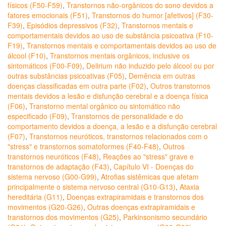
físicos (F50-F59)
,
Transtornos não-orgânicos do sono devidos a
fatores emocionais (F51)
,
Transtornos do humor [afetivos] (F30-
F39)
,
Episódios depressivos (F32)
,
Transtornos mentais e
comportamentais devidos ao uso de substância psicoativa (F10-
F19)
,
Transtornos mentais e comportamentais devidos ao uso de
álcool (F10)
,
Transtornos mentais orgânicos, inclusive os
sintomáticos (F00-F09)
,
Delirium não induzido pelo álcool ou por
outras substâncias psicoativas (F05)
,
Demência em outras
doenças classificadas em outra parte (F02)
,
Outros transtornos
mentais devidos a lesão e disfunção cerebral e a doença física
(F06)
,
Transtorno mental orgânico ou sintomático não
especificado (F09)
,
Transtornos de personalidade e do
comportamento devidos a doença, a lesão e a disfunção cerebral
(F07)
,
Transtornos neuróticos, transtornos relacionados com o
"stress" e transtornos somatoformes (F40-F48)
,
Outros
transtornos neuróticos (F48)
,
Reações ao "stress" grave e
transtornos de adaptação (F43)
,
Capítulo VI - Doenças do
sistema nervoso (G00-G99)
,
Atrofias sistêmicas que afetam
principalmente o sistema nervoso central (G10-G13)
,
Ataxia
hereditária (G11)
,
Doenças extrapiramidais e transtornos dos
movimentos (G20-G26)
,
Outras doenças extrapiramidais e
transtornos dos movimentos (G25)
,
Parkinsonismo secundário