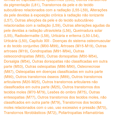
da pigmentação (L81)
,
Transtornos da pele e do tecido
subcutâneo relacionados com a radiação (L55-L59)
,
Alterações
da pele devidas à exposição crônica à radiação não ionizante
(L57)
,
Outras afecções da pele e do tecido subcutâneo
relacionadas com a radiação (L59)
,
Outras alterações agudas da
pele devidas a radiação ultravioleta (L56)
,
Queimadura solar
(L55)
,
Radiodermatite (L58)
,
Urticária e eritema (L50-L54)
,
Urticária (L50)
,
Capítulo XIII - Doenças do sistema osteomuscular
e do tecido conjuntivo (M00-M99)
,
Artroses (M15-M19)
,
Outras
artroses (M19)
,
Condropatias (M91-M94)
,
Outras
osteocondropatias (M93)
,
Outras dorsopatias (M50-M54)
,
Dorsalgia (M54)
,
Outras dorsopatias não classificadas em outra
parte (M53)
,
Outras osteopatias (M86-M90)
,
Osteonecrose
(M87)
,
Osteopatias em doenças classificadas em outra parte
(M90)
,
Outros transtornos ósseos (M89)
,
Outros transtornos
articulares (M20-M25)
,
Outros transtornos articulares não
classificados em outra parte (M25)
,
Outros transtornos dos
tecidos moles (M70-M79)
,
Lesões do ombro (M75)
,
Outras
entesopatias (M77)
,
Outros transtornos dos tecidos moles, não
classificados em outra parte (M79)
,
Transtornos dos tecidos
moles relacionados com o uso, uso excessivo e pressão (M70)
,
Transtornos fibroblásticos (M72)
,
Poliartropatias inflamatórias