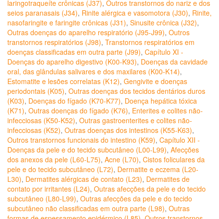
laringotraqueíte crônicas (J37)
,
Outros transtornos do nariz e dos
seios paranasais (J34)
,
Rinite alérgica e vasomotora (J30)
,
Rinite,
nasofaringite e faringite crônicas (J31)
,
Sinusite crônica (J32)
,
Outras doenças do aparelho respiratório (J95-J99)
,
Outros
transtornos respiratórios (J98)
,
Transtornos respiratórios em
doenças classificadas em outra parte (J99)
,
Capítulo XI -
Doenças do aparelho digestivo (K00-K93)
,
Doenças da cavidade
oral, das glândulas salivares e dos maxilares (K00-K14)
,
Estomatite e lesões correlatas (K12)
,
Gengivite e doenças
periodontais (K05)
,
Outras doenças dos tecidos dentários duros
(K03)
,
Doenças do fígado (K70-K77)
,
Doença hepática tóxica
(K71)
,
Outras doenças do fígado (K76)
,
Enterites e colites não-
infecciosas (K50-K52)
,
Outras gastroenterites e colites não-
infecciosas (K52)
,
Outras doenças dos intestinos (K55-K63)
,
Outros transtornos funcionais do intestino (K59)
,
Capítulo XII -
Doenças da pele e do tecido subcutâneo (L00-L99)
,
Afecções
dos anexos da pele (L60-L75)
,
Acne (L70)
,
Cistos foliculares da
pele e do tecido subcutâneo (L72)
,
Dermatite e eczema (L20-
L30)
,
Dermatites alérgicas de contato (L23)
,
Dermatites de
contato por irritantes (L24)
,
Outras afecções da pele e do tecido
subcutâneo (L80-L99)
,
Outras afecções da pele e do tecido
subcutâneo não classificadas em outra parte (L98)
,
Outras
formas de espessamento epidérmico (L85)
,
Outros transtornos