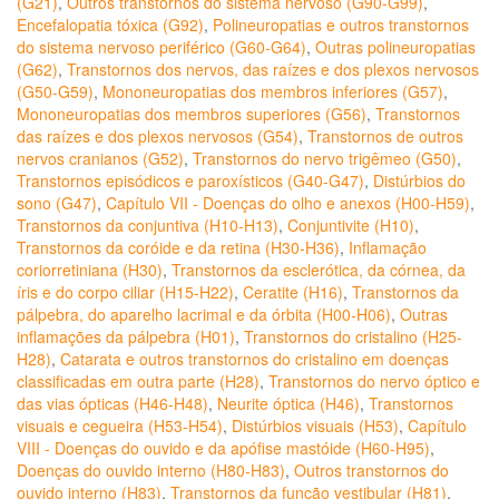
(G21)
,
Outros transtornos do sistema nervoso (G90-G99)
,
Encefalopatia tóxica (G92)
,
Polineuropatias e outros transtornos
do sistema nervoso periférico (G60-G64)
,
Outras polineuropatias
(G62)
,
Transtornos dos nervos, das raízes e dos plexos nervosos
(G50-G59)
,
Mononeuropatias dos membros inferiores (G57)
,
Mononeuropatias dos membros superiores (G56)
,
Transtornos
das raízes e dos plexos nervosos (G54)
,
Transtornos de outros
nervos cranianos (G52)
,
Transtornos do nervo trigêmeo (G50)
,
Transtornos episódicos e paroxísticos (G40-G47)
,
Distúrbios do
sono (G47)
,
Capítulo VII - Doenças do olho e anexos (H00-H59)
,
Transtornos da conjuntiva (H10-H13)
,
Conjuntivite (H10)
,
Transtornos da coróide e da retina (H30-H36)
,
Inflamação
coriorretiniana (H30)
,
Transtornos da esclerótica, da córnea, da
íris e do corpo ciliar (H15-H22)
,
Ceratite (H16)
,
Transtornos da
pálpebra, do aparelho lacrimal e da órbita (H00-H06)
,
Outras
inflamações da pálpebra (H01)
,
Transtornos do cristalino (H25-
H28)
,
Catarata e outros transtornos do cristalino em doenças
classificadas em outra parte (H28)
,
Transtornos do nervo óptico e
das vias ópticas (H46-H48)
,
Neurite óptica (H46)
,
Transtornos
visuais e cegueira (H53-H54)
,
Distúrbios visuais (H53)
,
Capítulo
VIII - Doenças do ouvido e da apófise mastóide (H60-H95)
,
Doenças do ouvido interno (H80-H83)
,
Outros transtornos do
ouvido interno (H83)
,
Transtornos da função vestibular (H81)
,