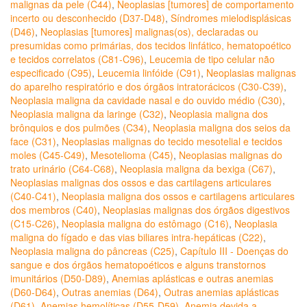
malignas da pele (C44)
,
Neoplasias [tumores] de comportamento
incerto ou desconhecido (D37-D48)
,
Síndromes mielodisplásicas
(D46)
,
Neoplasias [tumores] malignas(os), declaradas ou
presumidas como primárias, dos tecidos linfático, hematopoético
e tecidos correlatos (C81-C96)
,
Leucemia de tipo celular não
especificado (C95)
,
Leucemia linfóide (C91)
,
Neoplasias malignas
do aparelho respiratório e dos órgãos intratorácicos (C30-C39)
,
Neoplasia maligna da cavidade nasal e do ouvido médio (C30)
,
Neoplasia maligna da laringe (C32)
,
Neoplasia maligna dos
brônquios e dos pulmões (C34)
,
Neoplasia maligna dos seios da
face (C31)
,
Neoplasias malignas do tecido mesotelial e tecidos
moles (C45-C49)
,
Mesotelioma (C45)
,
Neoplasias malignas do
trato urinário (C64-C68)
,
Neoplasia maligna da bexiga (C67)
,
Neoplasias malignas dos ossos e das cartilagens articulares
(C40-C41)
,
Neoplasia maligna dos ossos e cartilagens articulares
dos membros (C40)
,
Neoplasias malignas dos órgãos digestivos
(C15-C26)
,
Neoplasia maligna do estômago (C16)
,
Neoplasia
maligna do fígado e das vias biliares intra-hepáticas (C22)
,
Neoplasia maligna do pâncreas (C25)
,
Capítulo III - Doenças do
sangue e dos órgãos hematopoéticos e alguns transtornos
imunitários (D50-D89)
,
Anemias aplásticas e outras anemias
(D60-D64)
,
Outras anemias (D64)
,
Outras anemias aplásticas
(D61)
,
Anemias hemolíticas (D55-D59)
,
Anemia devida a