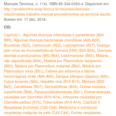
Manuais Técnicos, n. 114). ISBN 85-334-0353-4. Disponível em:
http://renastonline.ensp.fiocruz.br/recursos/doencas-
relacionadas-trabalho-manual-procedimentos-os-servicos-saude
.
Acesso em: 17 dez. 2018.
CID:
Capítulo I - Algumas doenças infecciosas e parasitárias (A00-
B99)
,
Algumas doenças bacterianas zoonóticas (A20-A28)
,
Brucelose (A23)
,
Carbúnculo (A22)
,
Leptospirose (A27)
,
Doença
pelo vírus da imunodeficiência humana [HIV] (B20-B24)
,
Doenças
devidas a protozoários (B50-B64)
,
Leishmaniose (B55)
,
Malária
não especificada (B54)
,
Malária por Plasmodium falciparum
(B50)
,
Malária por Plasmodium malariae (B52)
,
Malária por
Plasmodium vivax (B51)
,
Febres por arbovírus e febres
hemorrágicas virais (A90-A99)
,
Dengue [dengue clássico] (A90)
,
Febre amarela (A95)
,
Hepatite viral (B15-B19)
,
Micoses (B35-
B49)
,
Candidíase (B37)
,
Dermatofitose (B35)
,
Outras micoses
superficiais (B36)
,
Paracoccidioidomicose (B41)
,
Outras doenças
causadas por clamídias (A70-A74)
,
Infecções causadas por
Clamídia psittaci (A70)
,
Tuberculose (A15-A19)
,
Capítulo II -
Neoplasias [tumores] (C00-D48)
,
Melanoma e outras(os)
neoplasias malignas da pele (C43-C44)
,
Outras neoplasias