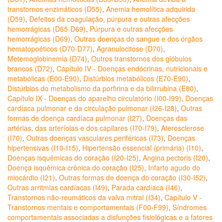
transtornos enzimáticos (D55)
,
Anemia hemolítica adquirida
(D59)
,
Defeitos da coagulação, púrpura e outras afecções
hemorrágicas (D65-D69)
,
Púrpura e outras afecções
hemorrágicas (D69)
,
Outras doenças do sangue e dos órgãos
hematopoéticos (D70-D77)
,
Agranulocitose (D70)
,
Metemoglobinemia (D74)
,
Outros transtornos dos glóbulos
brancos (D72)
,
Capítulo IV - Doenças endócrinas, nutricionais e
metabólicas (E00-E90)
,
Distúrbios metabólicos (E70-E90)
,
Distúrbios do metabolismo da porfirina e da bilirrubina (E80)
,
Capítulo IX - Doenças do aparelho circulatório (I00-I99)
,
Doenças
cardíaca pulmonar e da circulação pulmonar (I26-I28)
,
Outras
formas de doença cardíaca pulmonar (I27)
,
Doenças das
artérias, das arteríolas e dos capilares (I70-I79)
,
Aterosclerose
(I70)
,
Outras doenças vasculares periféricas (I73)
,
Doenças
hipertensivas (I10-I15)
,
Hipertensão essencial (primária) (I10)
,
Doenças isquêmicas do coração (I20-I25)
,
Angina pectoris (I20)
,
Doença isquêmica crônica do coração (I25)
,
Infarto agudo do
miocárdio (I21)
,
Outras formas de doença do coração (I30-I52)
,
Outras arritmias cardíacas (I49)
,
Parada cardíaca (I46)
,
Transtornos não-reumáticos da valva mitral (I34)
,
Capítulo V -
Transtornos mentais e comportamentais (F00-F99)
,
Síndromes
comportamentais associadas a disfunções fisiológicas e a fatores