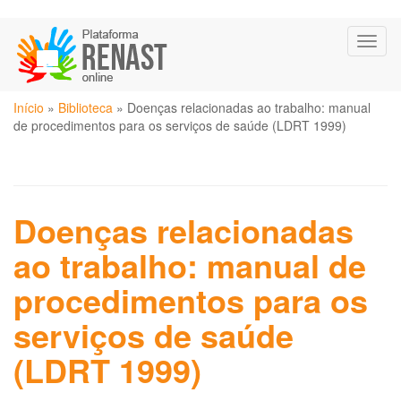
Pular
Toggl
para
naviga
o
conteúdo
Você
principal
Início
»
Biblioteca
»
Doenças relacionadas ao trabalho: manual
está
de procedimentos para os serviços de saúde (LDRT 1999)
aqui
Doenças relacionadas
ao trabalho: manual de
procedimentos para os
serviços de saúde
(LDRT 1999)