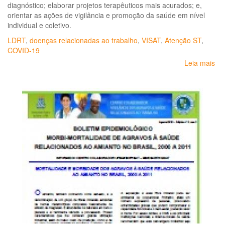
diagnóstico; elaborar projetos terapêuticos mais acurados; e,
orientar as ações de vigilância e promoção da saúde em nível
individual e coletivo.
LDRT
,
doenças relacionadas ao trabalho
,
VISAT
,
Atenção ST
,
COVID-19
Leia mais
so
Por
Es
SE
Nº
31,
de
14
de
jan
de
20
-
Ins
a
Lis
de