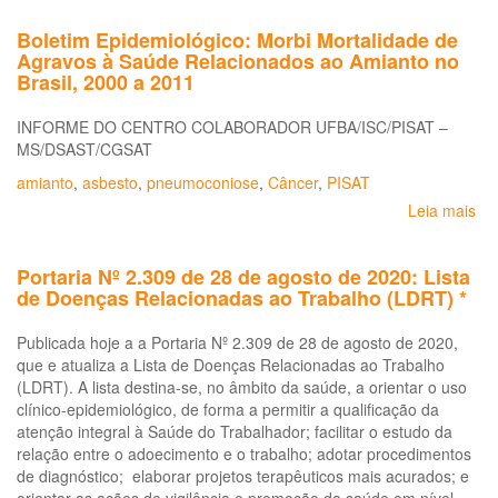
Do
Boletim Epidemiológico: Morbi Mortalidade de
Re
Agravos à Saúde Relacionados ao Amianto no
ao
Brasil, 2000 a 2011
Tr
pa
INFORME DO CENTRO COLABORADOR UFBA/ISC/PISAT –
o
MS/DSAST/CGSAT
Es
da
amianto
,
asbesto
,
pneumoconiose
,
Câncer
,
PISAT
Ba
Leia mais
so
-
Bo
LD
Epi
BA
Portaria Nº 2.309 de 28 de agosto de 2020: Lista
Mo
de Doenças Relacionadas ao Trabalho (LDRT) *
Mo
de
Publicada hoje a a Portaria Nº 2.309 de 28 de agosto de 2020,
Ag
que e atualiza a Lista de Doenças Relacionadas ao Trabalho
à
(LDRT). A lista destina-se, no âmbito da saúde, a orientar o uso
Sa
clínico-epidemiológico, de forma a permitir a qualificação da
Re
atenção integral à Saúde do Trabalhador; facilitar o estudo da
ao
relação entre o adoecimento e o trabalho; adotar procedimentos
Am
de diagnóstico; elaborar projetos terapêuticos mais acurados; e
no