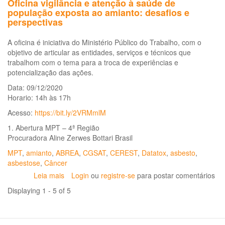
Oficina vigilância e atenção à saúde de
população exposta ao amianto: desafios e
perspectivas
A oficina é iniciativa do Ministério Público do Trabalho, com o
objetivo de articular as entidades, serviços e técnicos que
trabalhom com o tema para a troca de experiências e
potencialização das ações.
Data: 09/12/2020
Horario: 14h às 17h
Acesso:
https://bit.ly/2VRMmlM
1. Abertura MPT – 4ª Região
Procuradora Aline Zerwes Bottari Brasil
MPT
,
amianto
,
ABREA
,
CGSAT
,
CEREST
,
Datatox
,
asbesto
,
asbestose
,
Câncer
Leia mais
sobre
Login
ou
registre-se
para postar comentários
Oficina
Displaying 1 - 5 of 5
vigilância
e
atenção