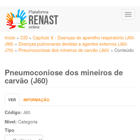
Pular
Toggl
para
naviga
o
conteúdo
Você
principal
Início
»
CID
»
Capítulo X - Doenças do aparelho respiratório (J00-
está
J99)
»
Doenças pulmonares devidas a agentes externos (J60-
aqui
J70)
»
Pneumoconiose dos mineiros de carvão (J60)
»
Conteúdo
Pneumoconiose dos mineiros de
carvão (J60)
Abas
VER
(ABA
INFORMAÇÃO
primárias
ATIVA)
Código:
J60
Nível:
Categoria
Tipo