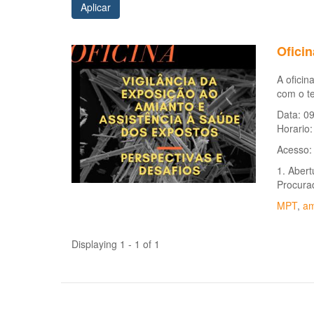
Aplicar
Oficin
A oficin
com o te
Data: 0
Horario:
Acesso
1. Aber
Procurad
MPT
,
am
Displaying 1 - 1 of 1