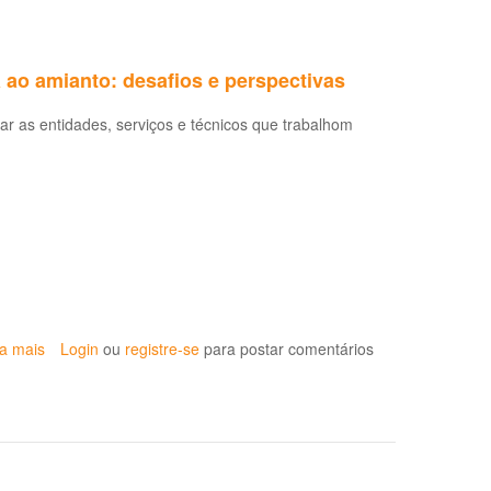
 ao amianto: desafios e perspectivas
ular as entidades, serviços e técnicos que trabalhom
ia mais
sobre
Login
ou
registre-se
para postar comentários
Oficina
vigilância
e
atenção
à
saúde