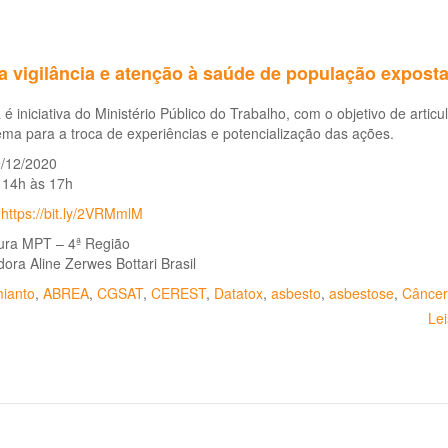
a vigilância e atenção à saúde de população exposta
a é iniciativa do Ministério Público do Trabalho, com o objetivo de artic
ma para a troca de experiências e potencialização das ações.
9/12/2020
 14h às 17h
:
https://bit.ly/2VRMmlM
tura MPT – 4ª Região
ora Aline Zerwes Bottari Brasil
ianto
,
ABREA
,
CGSAT
,
CEREST
,
Datatox
,
asbesto
,
asbestose
,
Câncer
Le