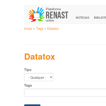
Pular
para
o
NOTÍCIAS
BIBLIO
conteúdo
Você
principal
Início
»
Tags
»
Datatox
está
aqui
Datatox
Tipo
Tags