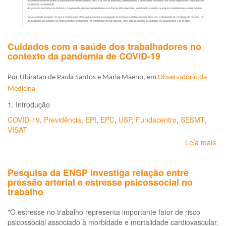
a
Lis
de
Do
Cuidados com a saúde dos trabalhadores no
Re
contexto da pandemia de COVID-19
ao
Tr
pa
Por Ubiratan de Paula Santos e Maria Maeno, em
Observatório da
o
Medicina
Es
1. Introdução
da
Ba
COVID-19
,
Previdência
,
EPI
,
EPC
,
USP
,
Fundacentro
,
SESMT
,
-
VISAT
LD
Leia mais
so
BA
Cu
co
Pesquisa da ENSP investiga relação entre
a
pressão arterial e estresse psicossocial no
sa
trabalho
do
tr
"O estresse no trabalho representa importante fator de risco
no
psicossocial associado à morbidade e mortalidade cardiovascular.
co