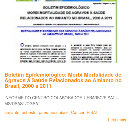
de
à
Int
po
Ag
ent
tr
da
ag
20
20
Boletim Epidemiológico: Morbi Mortalidade de
Agravos à Saúde Relacionados ao Amianto no
Brasil, 2000 a 2011
INFORME DO CENTRO COLABORADOR UFBA/ISC/PISAT –
MS/DSAST/CGSAT
amianto
,
asbesto
,
pneumoconiose
,
Câncer
,
PISAT
Leia mais
so
Bo
Epi