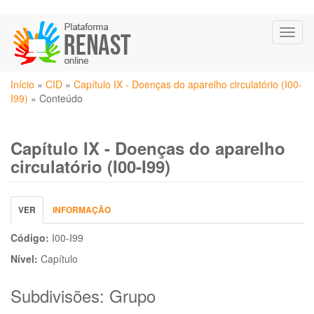
Pular
Toggl
para
naviga
o
conteúdo
Você
principal
Início
»
CID
»
Capítulo IX - Doenças do aparelho circulatório (I00-
está
I99)
»
Conteúdo
aqui
Capítulo IX - Doenças do aparelho
circulatório (I00-I99)
Abas
VER
(ABA
INFORMAÇÃO
primárias
ATIVA)
Código:
I00-I99
Nível:
Capítulo
Subdivisões: Grupo