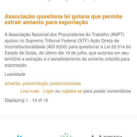
Oficina
vigilância
Associação questiona lei goiana que permite
e
extrair amianto para exportação
atenção
à
A Associação Nacional dos Procuradores do Trabalho (ANPT)
saúde
ajuizou no Supremo Tribunal Federal (STF) Ação Direta de
de
Inconstitucionalidade (ADI 6200) para questionar a Lei 20.514 do
população
Estado de Goiás, do último dia 16 de julho, que autoriza em seu
exposta
território a extração e o beneficiamento do amianto crisotila para
ao
exportação.
amianto:
desafios
Lesividade
e
amianto
,
pneumologia
,
pneumoconiose
perspectivas
Leia mais
sobre
Login
ou
registre-se
para postar comentários
Associação
Displaying 1 - 10 of 10
questiona
lei
goiana
que
permite
extrair