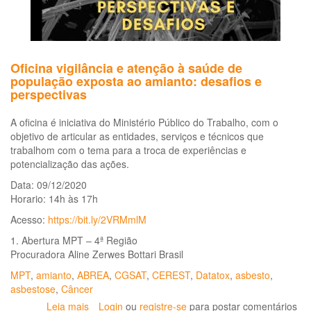
Oficina vigilância e atenção à saúde de
população exposta ao amianto: desafios e
perspectivas
A oficina é iniciativa do Ministério Público do Trabalho, com o
objetivo de articular as entidades, serviços e técnicos que
trabalhom com o tema para a troca de experiências e
potencialização das ações.
Data: 09/12/2020
Horario: 14h às 17h
Acesso:
https://bit.ly/2VRMmlM
1. Abertura MPT – 4ª Região
Procuradora Aline Zerwes Bottari Brasil
MPT
,
amianto
,
ABREA
,
CGSAT
,
CEREST
,
Datatox
,
asbesto
,
asbestose
,
Câncer
Leia mais
sobre
Login
ou
registre-se
para postar comentários