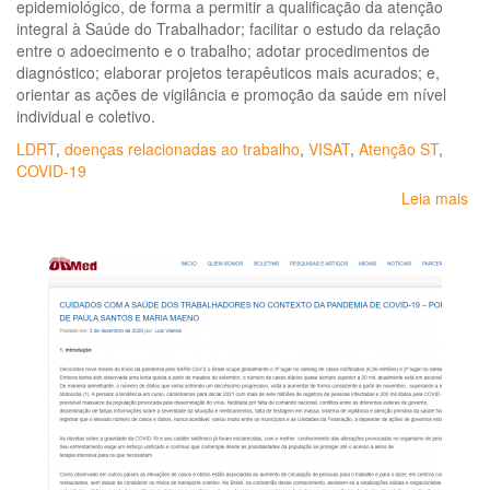
epidemiológico, de forma a permitir a qualificação da atenção
integral à Saúde do Trabalhador; facilitar o estudo da relação
entre o adoecimento e o trabalho; adotar procedimentos de
diagnóstico; elaborar projetos terapêuticos mais acurados; e,
orientar as ações de vigilância e promoção da saúde em nível
individual e coletivo.
LDRT
,
doenças relacionadas ao trabalho
,
VISAT
,
Atenção ST
,
COVID-19
Leia mais
so
Por
Es
SE
Nº
31,
de
14
de
jan
de
20
-
Ins