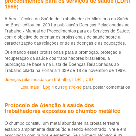
procedimentos para os serviços de saúde (LDRT
1999)
A Área Técnica de Saúde do Trabalhador do Ministério da Saúde
no Brasil editou em 2001 a publicação Doenças Relacionadas ao
Trabalho - Manual de Procedimentos para os Serviços de Saúde,
com o objetivo de orientar os profissionais de saúde sobre a
caracterização das relações entre as doenças e as ocupações.
Orientando esses profissionais para a promoção, proteção e
recuperação da saúde dos trabalhadores brasileiros, a
publicação se baseia na Lista de Doenças Relacionadas ao
Trabalho citada na Portaria 1.339 de 18 de novembro de 1999.
doenças relacionadas ao trabalho
,
LDRT
,
CID
Leia mais
sobre
Login
ou
registre-se
para postar comentários
Doenças
relacionadas
Protocolo de Atenção à saúde dos
ao
trabalhadores expostos ao chumbo metálico
trabalho:
manual
O chumbo constitui um metal abundante na crosta terrestre
de
estando amplamente distribuído e sendo encontrado livre e em
procedimentos
associação com outros elementos. Seu número atômico é 82,
para