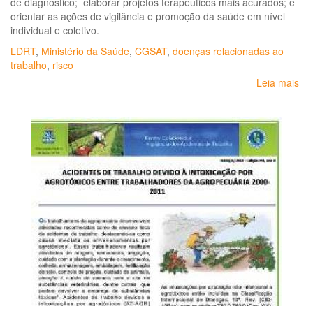
de diagnóstico; elaborar projetos terapêuticos mais acurados; e
orientar as ações de vigilância e promoção da saúde em nível
individual e coletivo.
LDRT
,
Ministério da Saúde
,
CGSAT
,
doenças relacionadas ao
trabalho
,
risco
Leia mais
so
Por
Nº
2.
de
28
de
ag
de
20
Lis
de
Do
Re
ao
Tr
(L