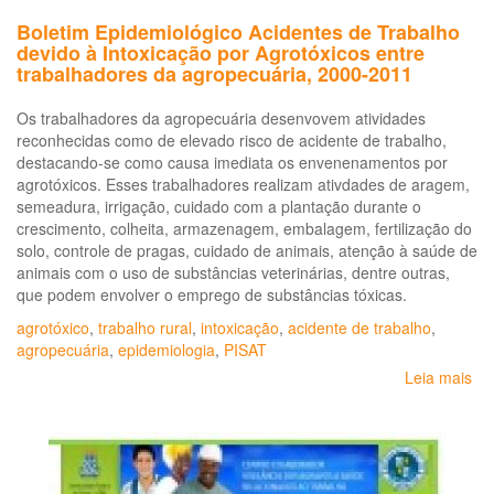
*
Boletim Epidemiológico Acidentes de Trabalho
devido à Intoxicação por Agrotóxicos entre
trabalhadores da agropecuária, 2000-2011
Os trabalhadores da agropecuária desenvovem atividades
reconhecidas como de elevado risco de acidente de trabalho,
destacando-se como causa imediata os envenenamentos por
agrotóxicos. Esses trabalhadores realizam ativdades de aragem,
semeadura, irrigação, cuidado com a plantação durante o
crescimento, colheita, armazenagem, embalagem, fertilização do
solo, controle de pragas, cuidado de animais, atenção à saúde de
animais com o uso de substâncias veterinárias, dentre outras,
que podem envolver o emprego de substâncias tóxicas.
agrotóxico
,
trabalho rural
,
intoxicação
,
acidente de trabalho
,
agropecuária
,
epidemiologia
,
PISAT
Leia mais
so
Bo
Ep
Ac
de
Tr