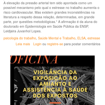
A elevação da pressão arterial tem sido apontada como um
da
possível mecanismo pelo qual o estresse no trabalho aumenta o
pa
risco cardiovascular. Mas existem grandes inconsistências na
de
literatura a respeito dessa relação, determinadas, em grande
CO
parte, por questões metodológicas." A afirmação é da aluna do
19
doutorado em Epidemiologia em Saúde Pública da ENSP,
Leidjaira Juvanhol Lopes.
psicologia do trabalho
,
Saúde Mental e Trabalho
,
ELSA
,
estresse
Leia mais
sobre
Login
ou
registre-se
para postar comentários
Pesquisa
da
ENSP
investiga
relação
entre
pressão
arterial
e
estresse
psicossocial
no
trabalho