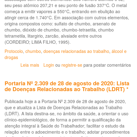
seu peso atômico 207,21 e seu ponto de fusão 337°C. O metal
os
começa a emitir vapores a 550°C, entrando em ebulição ao
serviços
atingir cerca de 1.740°C. Em associação com outros elementos,
de
origina compostos como: sulfato de chumbo, arsenato de
saúde
chumbo, dióxido de chumbo, chumbo-tetraetila, chumbo
(LDRT
tetrametila, litargirio, zarcão, alvaiade entre outros
1999)
(CORDEIRO; LIMA FILHO, 1995).
Protocolo
,
chumbo
,
doenças relacionadas ao trabalho
,
álcool e
drogas
Leia mais
sobre
Login
ou
registre-se
para postar comentários
Protocolo
de
Portaria Nº 2.309 de 28 de agosto de 2020: Lista
Atenção
de Doenças Relacionadas ao Trabalho (LDRT) *
à
saúde
Publicada hoje a a Portaria Nº 2.309 de 28 de agosto de 2020,
dos
que e atualiza a Lista de Doenças Relacionadas ao Trabalho
trabalhadores
(LDRT). A lista destina-se, no âmbito da saúde, a orientar o uso
expostos
clínico-epidemiológico, de forma a permitir a qualificação da
ao
atenção integral à Saúde do Trabalhador; facilitar o estudo da
chumbo
relação entre o adoecimento e o trabalho; adotar procedimentos
metálico