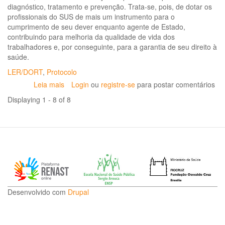
diagnóstico, tratamento e prevenção. Trata-se, pois, de dotar os
profissionais do SUS de mais um instrumento para o
cumprimento de seu dever enquanto agente de Estado,
contribuindo para melhoria da qualidade de vida dos
trabalhadores e, por conseguinte, para a garantia de seu direito à
saúde.
LER/DORT
,
Protocolo
Leia mais
sobre
Login
ou
registre-se
para postar comentários
CGSAT
Displaying 1 - 8 of 8
lança
protocolo
sobre
dor
relacionada
ao
trabalho
Desenvolvido com
Drupal