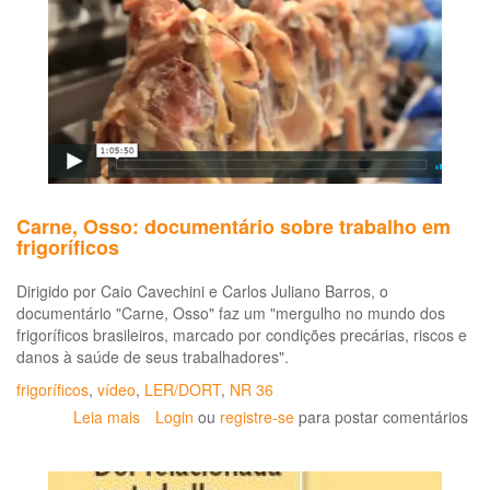
para
os
serviços
de
saúde
(LDRT
1999)
Carne, Osso: documentário sobre trabalho em
frigoríficos
Dirigido por Caio Cavechini e Carlos Juliano Barros, o
documentário "Carne, Osso" faz um "mergulho no mundo dos
frigoríficos brasileiros, marcado por condições precárias, riscos e
danos à saúde de seus trabalhadores".
frigoríficos
,
vídeo
,
LER/DORT
,
NR 36
Leia mais
sobre
Login
ou
registre-se
para postar comentários
Carne,
Osso:
documentário