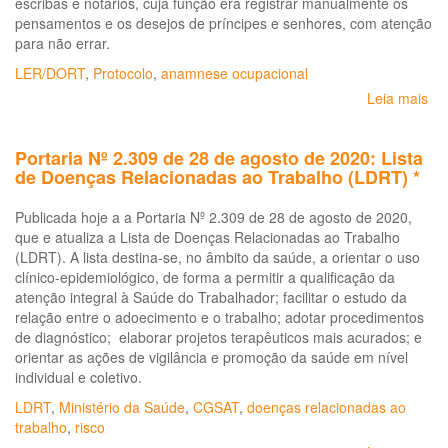
escribas e notários, cuja função era registrar manualmente os
pensamentos e os desejos de príncipes e senhores, com atenção
para não errar.
LER/DORT
,
Protocolo
,
anamnese ocupacional
Leia mais
so
Pro
de
Portaria Nº 2.309 de 28 de agosto de 2020: Lista
Co
de Doenças Relacionadas ao Trabalho (LDRT) *
Dif
Do
Publicada hoje a a Portaria Nº 2.309 de 28 de agosto de 2020,
Re
que e atualiza a Lista de Doenças Relacionadas ao Trabalho
ao
(LDRT). A lista destina-se, no âmbito da saúde, a orientar o uso
Tr
clínico-epidemiológico, de forma a permitir a qualificação da
atenção integral à Saúde do Trabalhador; facilitar o estudo da
relação entre o adoecimento e o trabalho; adotar procedimentos
de diagnóstico; elaborar projetos terapêuticos mais acurados; e
orientar as ações de vigilância e promoção da saúde em nível
individual e coletivo.
LDRT
,
Ministério da Saúde
,
CGSAT
,
doenças relacionadas ao
trabalho
,
risco