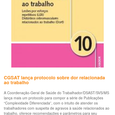
am
de
tra
sa
se
na
pr
da
do
e
ag
ao
tra
CGSAT lança protocolo sobre dor relacionada
ao trabalho
A Coordenação-Geral de Saúde do Trabalhador/DSAST/SVS/MS
lança mais um protocolo para compor a série de Publicações
“Complexidade Diferenciada”, com o intuito de atender os
trabalhadores com suspeita de agravos à saúde relacionados ao
trabalho, oferece recomendações e parâmetros para seu