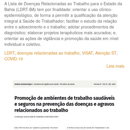
A Lista de Doenças Relacionadas ao Trabalho para o Estado da
Bahia (LDRT-BA) tem por finalidade: orientar o uso clínico-
epidemiológico, de forma a permitir a qualificação da atenção
integral à Saúde do Trabalhador; facilitar o estudo da relação
entre o adoecimento e o trabalho; adotar procedimentos de
diagnóstico; elaborar projetos terapêuticos mais acurados; e,
orientar as ações de vigilância e promoção da saúde em nível
individual e coletivo.
LDRT
,
doenças relacionadas ao trabalho
,
VISAT
,
Atenção ST
,
COVID-19
Leia mais
so
Por
Es
SE
Nº
31,
de
14
de
jan
de
20