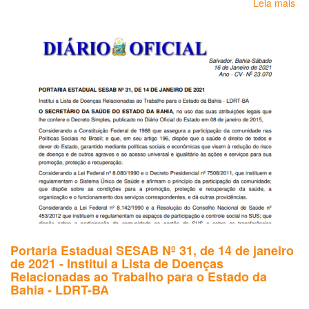
Leia mais
so
Por
Nº
2.
de
28
de
ag
de
20
Lis
de
Do
Re
ao
Tr
(L
*
Portaria Estadual SESAB Nº 31, de 14 de janeiro
de 2021 - Institui a Lista de Doenças
Relacionadas ao Trabalho para o Estado da
Bahia - LDRT-BA