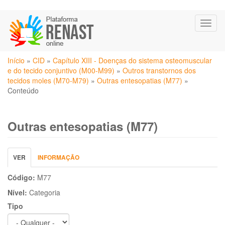
Pular
Toggl
para
naviga
o
conteúdo
Você
principal
Início
»
CID
»
Capítulo XIII - Doenças do sistema osteomuscular
está
e do tecido conjuntivo (M00-M99)
»
Outros transtornos dos
aqui
tecidos moles (M70-M79)
»
Outras entesopatias (M77)
»
Conteúdo
Outras entesopatias (M77)
Abas
VER
(ABA
INFORMAÇÃO
primárias
ATIVA)
Código:
M77
Nível:
Categoria
Tipo