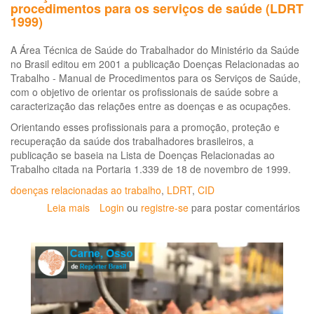
procedimentos para os serviços de saúde (LDRT
1999)
A Área Técnica de Saúde do Trabalhador do Ministério da Saúde
no Brasil editou em 2001 a publicação Doenças Relacionadas ao
Trabalho - Manual de Procedimentos para os Serviços de Saúde,
com o objetivo de orientar os profissionais de saúde sobre a
caracterização das relações entre as doenças e as ocupações.
Orientando esses profissionais para a promoção, proteção e
recuperação da saúde dos trabalhadores brasileiros, a
publicação se baseia na Lista de Doenças Relacionadas ao
Trabalho citada na Portaria 1.339 de 18 de novembro de 1999.
doenças relacionadas ao trabalho
,
LDRT
,
CID
Leia mais
sobre
Login
ou
registre-se
para postar comentários
Doenças
relacionadas
ao
trabalho:
manual
de
procedimentos