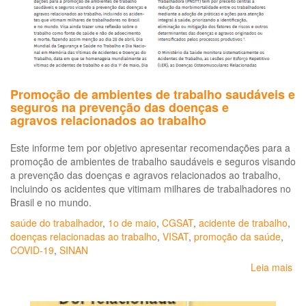
-
Ins
a
Lis
de
Do
Promoção de ambientes de trabalho saudáveis e
Re
seguros na prevenção das doenças e
ao
agravos relacionados ao trabalho
Tr
pa
Este informe tem por objetivo apresentar recomendações para a
o
promoção de ambientes de trabalho saudáveis e seguros visando
Es
a prevenção das doenças e agravos relacionados ao trabalho,
da
incluindo os acidentes que vitimam milhares de trabalhadores no
Ba
Brasil e no mundo.
-
LD
saúde do trabalhador
,
1o de maio
,
CGSAT
,
acidente de trabalho
,
BA
doenças relacionadas ao trabalho
,
VISAT
,
promoção da saúde
,
COVID-19
,
SINAN
Leia mais
so
Pr
de