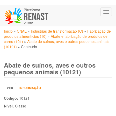
Pular
Toggl
para
naviga
o
conteúdo
Você
principal
Início
»
CNAE
»
Indústrias de transformação (C)
»
Fabricação de
está
produtos alimentícios (10)
»
Abate e fabricação de produtos de
aqui
carne (101)
»
Abate de suínos, aves e outros pequenos animais
(10121)
»
Conteúdo
Abate de suínos, aves e outros
pequenos animais (10121)
Abas
VER
(ABA
INFORMAÇÃO
primárias
ATIVA)
Código:
10121
Nível:
Classe