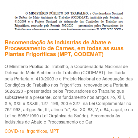
ra
da
pa
da
CO
19
Recomendação às Indústrias de Abate e
Processamento de Carnes, em todas as suas
Plantas Frigoríficas (MPT, CODEMAT)
O Ministério Público do Trabalho, a Coordenadoria Nacional de
Defesa do Meio Ambiente do Trabalho (CODEMAT), instituída
pela Portaria n. 410/2003 e o Projeto Nacional de Adequação das
Condições de Trabalho nos Frigoríficos, renovado pela Portaria
502/2020 - presentados pelos Procuradores do Trabalho que
subscrevem a presente, com fundamento nos artigos 7o, XIII,
XIV, XXII e XXXIII, 127, 196, 200 e 227, na Lei Complementar no
75/1993, artigos 5o, III, alínea “e”, 6o, XX, 83, V, e 84, caput, e na
Lei no 8080/1990 (Lei Orgânica da Saúde), Recomenda às
Indústrias de Abate e Processamento de Car
COVID-19
,
frigoríficos
,
MPT