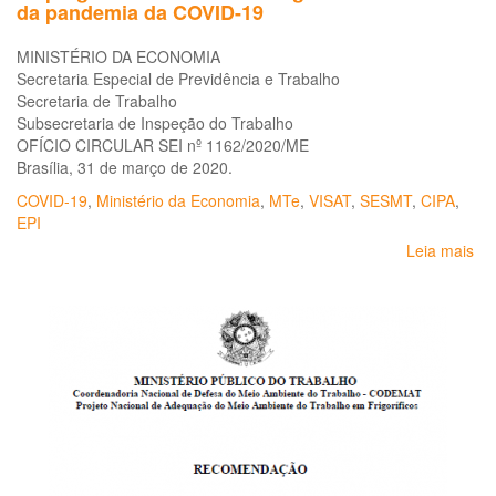
da pandemia da COVID-19
MINISTÉRIO DA ECONOMIA
Secretaria Especial de Previdência e Trabalho
Secretaria de Trabalho
Subsecretaria de Inspeção do Trabalho
OFÍCIO CIRCULAR SEI nº 1162/2020/ME
Brasília, 31 de março de 2020.
COVID-19
,
Ministério da Economia
,
MTe
,
VISAT
,
SESMT
,
CIPA
,
EPI
Leia mais
so
Or
ger
ao
tr
e
em
do
set
de
fri
em