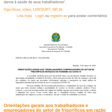
danos à saúde de seus trabalhadores".
frigoríficos
,
vídeo
,
LER/DORT
,
NR 36
Leia mais
sobre
Login
ou
registre-se
para postar comentários
Carne,
Osso:
documentário
sobre
trabalho
em
frigoríficos
Orientações gerais aos trabalhadores e
empregadores do setor de frigoríficos em razão