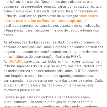
municípios das capitais. Dependendo dos indicadores, eles
podem ser desagregados segundo várias outras categorias, tais
como idade e sexo. Para cada indicador, há a correspondente
Ficha de Qualificação, proveniente da publicação "
Indicadores
básicos para a saúde no Brasil: conceitos e aplicações
",
destinada a orientar os usuários nos aspectos de conceituação,
interpretação, usos, limitações, método de cálculo e fontes dos
dados.
As informações divulgadas são resultado do esforço comum de
dezenas de técnicos vinculados a órgãos e entidades de variadas
origens, que atuam em comitês temáticos, em grupos de trabalho
e nas instâncias de coordenação técnica da RIPSA.
Ao
DATASUS
cabe organizar todas as informações, produzir os
folhetos impressos do IDB e gerar os arquivos para Internet, com
os dados básicos e os indicadores calculados. O IDB é editado
com freqüência anual, incorporando aperfeiçoamentos que
correspondam à progressiva melhoria das bases de dados. Cada
edição anual impressa é ilustrada com um tema de especial
relevância para a saúde.
Espera-se que estes Indicadores e Dados Básicos sejam
oportunamente utilizados na produção de análises sobre a
situação de saúde e suas tendências, subsidiando os poderes