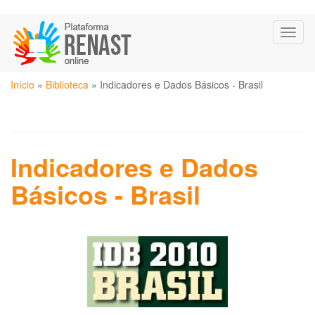
Pular
Toggl
para
naviga
o
conteúdo
Você
principal
Início
»
Biblioteca
»
Indicadores e Dados Básicos - Brasil
está
aqui
Indicadores e Dados
Básicos - Brasil