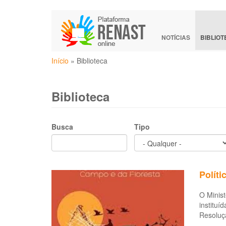
Pular
para
o
NOTÍCIAS
BIBLIO
conteúdo
Você
principal
Início
»
Biblioteca
está
aqui
Biblioteca
Busca
Tipo
Políti
O Minist
instituí
Resoluçã