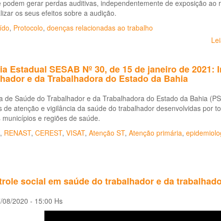
 podem gerar perdas auditivas, independentemente de exposição ao r
lizar os seus efeitos sobre a audição.
ído
,
Protocolo
,
doenças relacionadas ao trabalho
Le
ia Estadual SESAB Nº 30, de 15 de janeiro de 2021: In
lhador e da Trabalhadora do Estado da Bahia
ica de Saúde do Trabalhador e da Trabalhadora do Estado da Bahia (P
 de atenção e vigilância da saúde do trabalhador desenvolvidas por 
 municípios e regiões de saúde.
,
RENAST
,
CEREST
,
VISAT
,
Atenção ST
,
Atenção primária
,
epidemiolo
role social em saúde do trabalhador e da trabalhadora
/08/2020 - 15:00 Hs