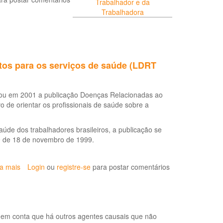
Trabalhador e da
Trabalhadora
tos para os serviços de saúde (LDRT
itou em 2001 a publicação Doenças Relacionadas ao
 de orientar os profissionais de saúde sobre a
úde dos trabalhadores brasileiros, a publicação se
39 de 18 de novembro de 1999.
ia mais
sobre
Login
ou
registre-se
para postar comentários
Doenças
relacionadas
ao
trabalho:
 em conta que há outros agentes causais que não
manual