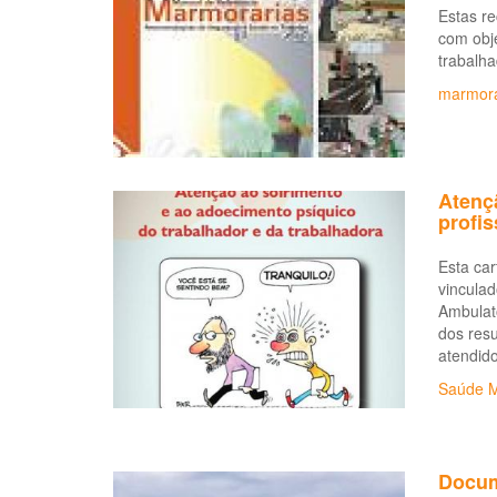
Estas r
com obje
trabalh
marmora
Atençã
profi
Esta car
vinculad
Ambulató
dos resu
atendid
Saúde M
Docum