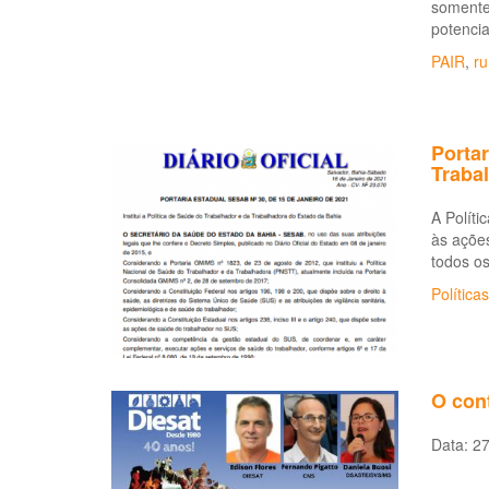
somente
potencia
PAIR
,
ru
Portar
Traba
A Polít
às ações
todos os
Políticas
O cont
Data: 27