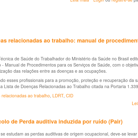
Cadernos
de
Atenção
Básica
n.5
-
as relacionadas ao trabalho: manual de procedimen
Saúde
do
Trabalhador
Técnica de Saúde do Trabalhador do Ministério da Saúde no Brasil ed
 - Manual de Procedimentos para os Serviços de Saúde, com o objetivo
ização das relações entre as doenças e as ocupações.
do esses profissionais para a promoção, proteção e recuperação da sa
na Lista de Doenças Relacionadas ao Trabalho citada na Portaria 1.3
 relacionadas ao trabalho
,
LDRT
,
CID
Le
olo de Perda auditiva induzida por ruído (Pair)
se estudam as perdas auditivas de origem ocupacional, deve-se levar