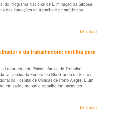
 do Programa Nacional de Eliminação da Silicose,
do
oria das condições de trabalho e de saúde dos
trabalhador
e
da
trabalhadora
Leia mais
sobre
no
Marmorarias:
brasil:
Recomendações
práticas
de
territoriais
hador e da trabalhadora: cartilha para
Segurança
e
Saúde
om o Laboratório de Psicodinâmica do Trabalho
no
 da Universidade Federal do Rio Grande do Sul, e o
Trabalho
onal do Hospital de Clínicas de Porto Alegre. É um
nto em saúde mental e trabalho em pacientes
Leia mais
sobre
Atenção
ao
sofrimento