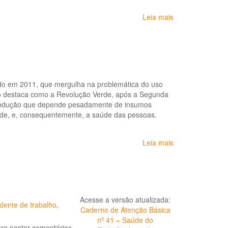
Leia mais
sobre
Política
Nacional
de
Saúde
Integral
das
ado em 2011, que mergulha na problemática do uso
Populações
fico destaca como a Revolução Verde, após a Segunda
do
e produção que depende pesadamente de insumos
Campo
idade, e, consequentemente, a saúde das pessoas.
e
da
Floresta
Leia mais
sobre
Documentário:
O
Veneno
está
na
Acesse a versão atualizada:
Mesa
dente de trabalho
,
Caderno de Atenção Básica
nº 41 – Saúde do
ra postar comentários