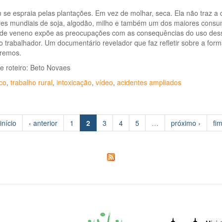
se espraia pelas plantações. Em vez de molhar, seca. Ela não traz a 
es mundiais de soja, algodão, milho e também um dos maiores consumid
de veneno expõe as preocupações com as consequências do uso dess
 trabalhador. Um documentário revelador que faz refletir sobre a for
remos.
e roteiro: Beto Novaes
co
,
trabalho rural
,
intoxicação
,
vídeo
,
acidentes ampliados
início
‹ anterior
1
2
3
4
5
…
próximo ›
fi