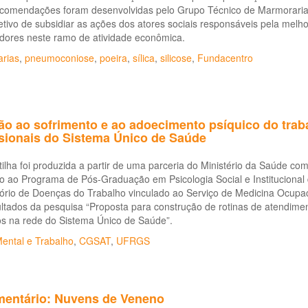
ecomendações foram desenvolvidas pelo Grupo Técnico de Marmorarias
tivo de subsidiar as ações dos atores sociais responsáveis pela melh
adores neste ramo de atividade econômica.
rias
,
pneumoconiose
,
poeira
,
sílica
,
silicose
,
Fundacentro
o ao sofrimento e ao adoecimento psíquico do trabal
ssionais do Sistema Único de Saúde
tilha foi produzida a partir de uma parceria do Ministério da Saúde c
o ao Programa de Pós-Graduação em Psicologia Social e Institucional
rio de Doenças do Trabalho vinculado ao Serviço de Medicina Ocupaci
ltados da pesquisa “Proposta para construção de rotinas de atendime
os na rede do Sistema Único de Saúde”.
ental e Trabalho
,
CGSAT
,
UFRGS
entário: Nuvens de Veneno