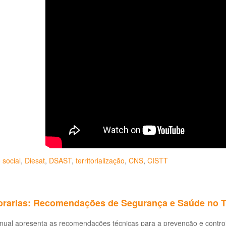
 social
,
Diesat
,
DSAST
,
territorialização
,
CNS
,
CISTT
rarias: Recomendações de Segurança e Saúde no T
nual apresenta as recomendações técnicas para a prevenção e control