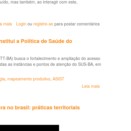
uído, mas também, ao interagir com este,
de
procedimentos
para
os
ia mais
sobre
Login
ou
registre-se
para postar comentários
serviços
Protocolo
de
de
saúde
stitui a Política de Saúde do
Perda
(LDRT
auditiva
1999)
induzida
STT-BA) busca o fortalecimento e ampliação do acesso
por
todas as instâncias e pontos de atenção do SUS-BA, em
ruído
(Pair)
gia
,
mapeamento produtivo
,
ASIST
Leia mais
sobre
Portaria
Estadual
SESAB
 no brasil: práticas territoriais
Nº
30,
de
15