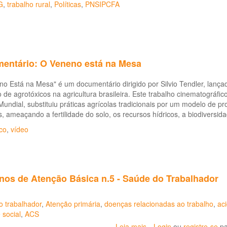
G
,
trabalho rural
,
Políticas
,
PNSIPCFA
entário: O Veneno está na Mesa
o Está na Mesa" é um documentário dirigido por Silvio Tendler, lanç
o de agrotóxicos na agricultura brasileira. Este trabalho cinematográ
Mundial, substituiu práticas agrícolas tradicionais por um modelo d
, ameaçando a fertilidade do solo, os recursos hídricos, a biodivers
co
,
vídeo
nos de Atenção Básica n.5 - Saúde do Trabalhador
o trabalhador
,
Atenção primária
,
doenças relacionadas ao trabalho
,
aci
 social
,
ACS
Leia mais
sobre
Login
ou
registre-se
pa