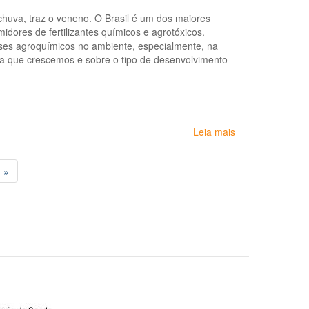
e
chuva, traz o veneno. O Brasil é um dos maiores
ao
ores de fertilizantes químicos e agrotóxicos.
adoecimento
es agroquímicos no ambiente, especialmente, na
psíquico
ma que crescemos e sobre o tipo de desenvolvimento
do
trabalhador
e
da
trabalhadora:
cartilha
Leia mais
sobre
para
Documentário:
profissionais
Nuvens
do
m »
de
Sistema
Veneno
Único
de
Saúde