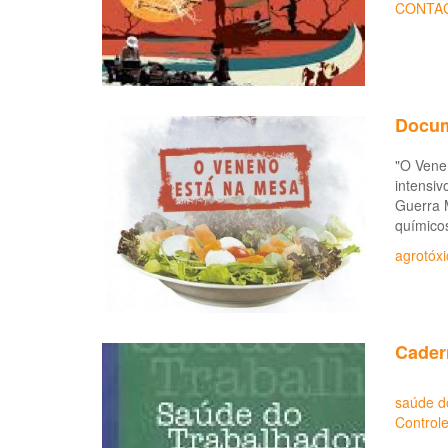
CONTA
Docum
"O Venen
intensiv
Guerra 
químicos
agrotóxi
Cader
saúde d
Controle