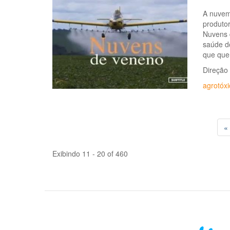
A nuvem 
produtor
Nuvens 
saúde do
que que
Direção 
agrotóxi
« 
Exibindo 11 - 20 of 460