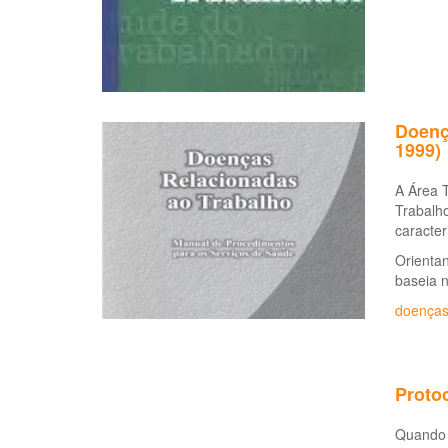
Doenç
1999)
A Área 
Trabalho
caracter
Orientan
baseia 
doenças
Protoc
Quando 