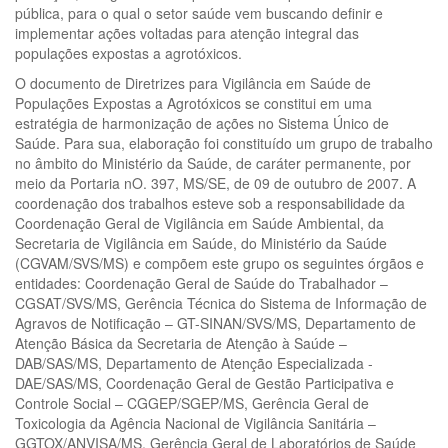
pública, para o qual o setor saúde vem buscando definir e
implementar ações voltadas para atenção integral das
populações expostas a agrotóxicos.
O documento de Diretrizes para Vigilância em Saúde de
Populações Expostas a Agrotóxicos se constitui em uma
estratégia de harmonização de ações no Sistema Único de
Saúde. Para sua, elaboração foi constituído um grupo de trabalho
no âmbito do Ministério da Saúde, de caráter permanente, por
meio da Portaria nO. 397, MS/SE, de 09 de outubro de 2007. A
coordenação dos trabalhos esteve sob a responsabilidade da
Coordenação Geral de Vigilância em Saúde Ambiental, da
Secretaria de Vigilância em Saúde, do Ministério da Saúde
(CGVAM/SVS/MS) e compõem este grupo os seguintes órgãos e
entidades: Coordenação Geral de Saúde do Trabalhador –
CGSAT/SVS/MS, Gerência Técnica do Sistema de Informação de
Agravos de Notificação – GT-SINAN/SVS/MS, Departamento de
Atenção Básica da Secretaria de Atenção à Saúde –
DAB/SAS/MS, Departamento de Atenção Especializada -
DAE/SAS/MS, Coordenação Geral de Gestão Participativa e
Controle Social – CGGEP/SGEP/MS, Gerência Geral de
Toxicologia da Agência Nacional de Vigilância Sanitária –
GGTOX/ANVISA/MS, Gerência Geral de Laboratórios de Saúde