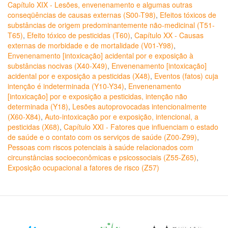
Capítulo XIX - Lesões, envenenamento e algumas outras
conseqüências de causas externas (S00-T98)
,
Efeitos tóxicos de
substâncias de origem predominantemente não-medicinal (T51-
T65)
,
Efeito tóxico de pesticidas (T60)
,
Capítulo XX - Causas
externas de morbidade e de mortalidade (V01-Y98)
,
Envenenamento [intoxicação] acidental por e exposição à
substâncias nocivas (X40-X49)
,
Envenenamento [intoxicação]
acidental por e exposição a pesticidas (X48)
,
Eventos (fatos) cuja
intenção é indeterminada (Y10-Y34)
,
Envenenamento
[intoxicação] por e exposição a pesticidas, intenção não
determinada (Y18)
,
Lesões autoprovocadas intencionalmente
(X60-X84)
,
Auto-intoxicação por e exposição, intencional, a
pesticidas (X68)
,
Capítulo XXI - Fatores que influenciam o estado
de saúde e o contato com os serviços de saúde (Z00-Z99)
,
Pessoas com riscos potenciais à saúde relacionados com
circunstâncias socioeconômicas e psicossociais (Z55-Z65)
,
Exposição ocupacional a fatores de risco (Z57)