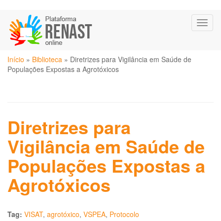
Pular
Toggl
para
naviga
o
conteúdo
Você
principal
Início
»
Biblioteca
»
Diretrizes para Vigilância em Saúde de
está
Populações Expostas a Agrotóxicos
aqui
Diretrizes para
Vigilância em Saúde de
Populações Expostas a
Agrotóxicos
Tag:
VISAT
,
agrotóxico
,
VSPEA
,
Protocolo