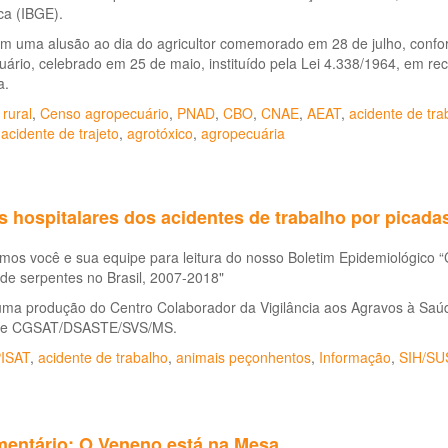
ica (IBGE).
m uma alusão ao dia do agricultor comemorado em 28 de julho, confo
ário, celebrado em 25 de maio, instituído pela Lei 4.338/1964, em r
a.
 rural
,
Censo agropecuário
,
PNAD
,
CBO
,
CNAE
,
AEAT
,
acidente de tra
,
acidente de trajeto
,
agrotóxico
,
agropecuária
 hospitalares dos acidentes de trabalho por picadas
os você e sua equipe para leitura do nosso Boletim Epidemiológico “C
de serpentes no Brasil, 2007-2018"
uma produção do Centro Colaborador da Vigilância aos Agravos à Saú
de CGSAT/DSASTE/SVS/MS.
ISAT
,
acidente de trabalho
,
animais peçonhentos
,
Informação
,
SIH/SU
entário: O Veneno está na Mesa