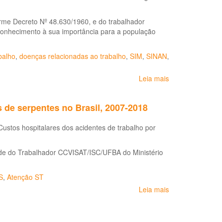
a
pandemia
rme Decreto Nº 48.630/1960, e do trabalhador
do
econhecimento à sua importância para a população
COVID-
19
balho
,
doenças relacionadas ao trabalho
,
SIM
,
SINAN
,
Leia mais
sobre
Perfil
sociodemográfic
 de serpentes no Brasil, 2007-2018
e
epidemiológico
ustos hospitalares dos acidentes de trabalho por
dos
trabalhadores
agropecuários
de do Trabalhador CCVISAT/ISC/UFBA do Ministério
do
Brasil
S
,
Atenção ST
2010
a
Leia mais
sobre
2019
Custos
hospitalares
dos