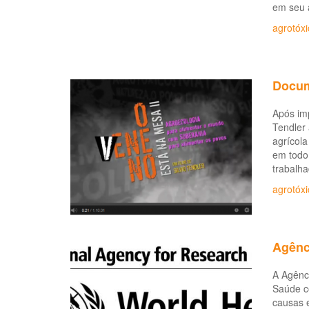
em seu 
agrotóxi
Docum
Após imp
Tendler
agrícola
em todo 
trabalha
agrotóxi
Agênc
A Agênc
Saúde co
causas 