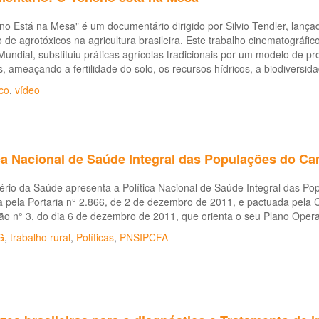
o Está na Mesa" é um documentário dirigido por Silvio Tendler, lanç
o de agrotóxicos na agricultura brasileira. Este trabalho cinematográ
Mundial, substituiu práticas agrícolas tradicionais por um modelo d
, ameaçando a fertilidade do solo, os recursos hídricos, a biodivers
co
,
vídeo
ca Nacional de Saúde Integral das Populações do Ca
ério da Saúde apresenta a Política Nacional de Saúde Integral das P
da pela Portaria n° 2.866, de 2 de dezembro de 2011, e pactuada pela 
o n° 3, do dia 6 de dezembro de 2011, que orienta o seu Plano Opera
G
,
trabalho rural
,
Políticas
,
PNSIPCFA