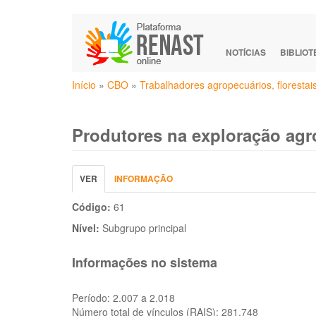
Pular
para
o
NOTÍCIAS
BIBLIO
conteúdo
Você
principal
Início
»
CBO
»
Trabalhadores agropecuários, florestai
está
aqui
Produtores na exploração agr
Abas
VER
(ABA
INFORMAÇÃO
primárias
ATIVA)
Código:
61
Nível:
Subgrupo principal
Informações no sistema
Período:
2.007 a 2.018
Número total de vínculos (RAIS):
281.748