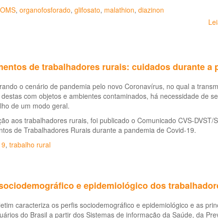
OMS
,
organofosforado
,
glifosato
,
malathion
,
diazinon
Le
mentos de trabalhadores rurais: cuidados durante a
ando o cenário de pandemia pelo novo Coronavírus, no qual a transmi
destas com objetos e ambientes contaminados, há necessidade de se p
alho de um modo geral.
ção aos trabalhadores rurais, foi publicado o Comunicado CVS-DVST/
ntos de Trabalhadores Rurais durante a pandemia de Covid-19.
19
,
trabalho rural
 sociodemográfico e epidemiológico dos trabalhador
etim caracteriza os perfis sociodemográfico e epidemiológico e as pri
ários do Brasil a partir dos Sistemas de informação da Saúde, da Previ