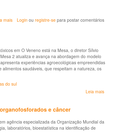
ia mais
sobre
Login
ou
registre-se
para postar comentários
O
Pacote
do
Veneno:
óxicos em O Veneno está na Mesa, o diretor Sílvio
artigo
a Mesa 2 atualiza e avança na abordagem do modelo
do
me apresenta experiências agroecológicas empreendidas
'Cadernos'
de alimentos saudáveis, que respeitam a natureza, os
debate
o
projeto
as do sul
de
Leia mais
sobre
lei
Documentário:
sobre
O
os
 organofosforados e câncer
Veneno
agrotóxicos
Está
é em agência especializada da Organização Mundial da
na
 laboratórios, bioestatística na identificação de
Mesa
2