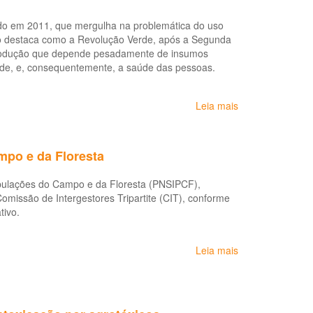
acidentes
de
ado em 2011, que mergulha na problemática do uso
trabalho
fico destaca como a Revolução Verde, após a Segunda
por
e produção que depende pesadamente de insumos
picadas
idade, e, consequentemente, a saúde das pessoas.
de
serpentes
Leia mais
sobre
no
Documentário:
Brasil,
O
2007-
Veneno
2018
mpo e da Floresta
está
na
opulações do Campo e da Floresta (PNSIPCF),
Mesa
Comissão de Intergestores Tripartite (CIT), conforme
tivo.
Leia mais
sobre
Política
Nacional
de
Saúde