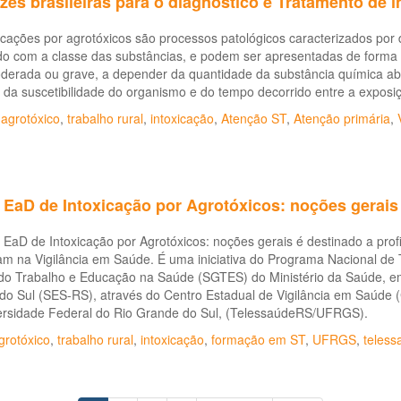
izes brasileiras para o diagnóstico e Tratamento de 
icações por agrotóxicos são processos patológicos caracterizados por 
do com a classe das substâncias, e podem ser apresentadas de forma
oderada ou grave, a depender da quantidade da substância química ab
 da suscetibilidade do organismo e do tempo decorrido entre a exposi
,
agrotóxico
,
trabalho rural
,
intoxicação
,
Atenção ST
,
Atenção primária
,
 EaD de Intoxicação por Agrotóxicos: noções gerais
EaD de Intoxicação por Agrotóxicos: noções gerais é destinado a profis
m na Vigilância em Saúde. É uma iniciativa do Programa Nacional de 
do Trabalho e Educação na Saúde (SGTES) do Ministério da Saúde, em
do Sul (SES-RS), através do Centro Estadual de Vigilância em Saúde 
ersidade Federal do Rio Grande do Sul, (TelessaúdeRS/UFRGS).
grotóxico
,
trabalho rural
,
intoxicação
,
formação em ST
,
UFRGS
,
teless