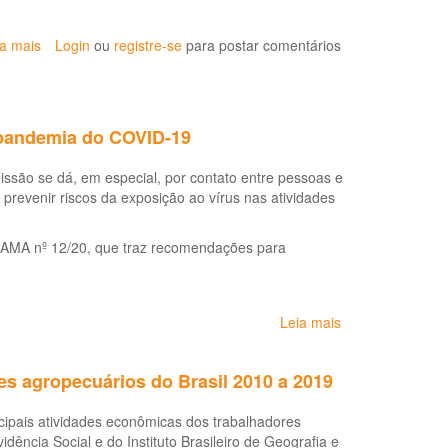
ia mais
sobre
Login
ou
registre-se
para postar comentários
Agência
da
OMS
divulga
 pandemia do COVID-19
publicação
sobre
ssão se dá, em especial, por contato entre pessoas e
a
revenir riscos da exposição ao vírus nas atividades
relação
entre
organofosforados
SAMA nº 12/20, que traz recomendações para
e
câncer
Leia mais
sobre
Alojamentos
de
es agropecuários do Brasil 2010 a 2019
trabalhadores
rurais:
ncipais atividades econômicas dos trabalhadores
cuidados
dência Social e do Instituto Brasileiro de Geografia e
durante