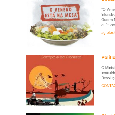
"O Venen
intensiv
Guerra 
químicos
agrotóxi
Políti
O Minist
instituí
Resoluçã
CONTA