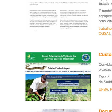
Estatíst
É també
agropecu
brasileir
trabalho
CGSAT
Custos
Convidam
picadas 
Essa é 
da Saú
UFBA
,
P
Docum