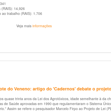
.341
a (RAIS):
14,926
o ao trabalho (RAIS):
1.706
Veja mais
informações
te do Veneno: artigo do 'Cadernos' debate o projeto
s quase trinta anos da Lei dos Agrotóxicos, idade semelhante à da c
as de Saúde aprovadas em 1990 que regulamentaram o Sistema Único
tório." Assim se refere o pesquisador Marcelo Firpo ao Projeto de Lei