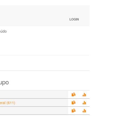
LOGIN
eúdo
upo
ral (611)