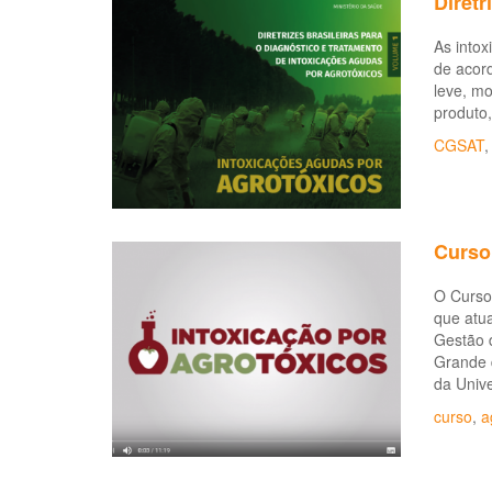
Diretr
As intox
de acor
leve, m
produto,
CGSAT
Curso
O Curso 
que atua
Gestão 
Grande 
da Univ
curso
,
a