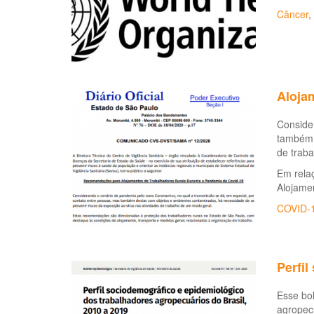
Câncer
,
Aloja
Consider
também 
de trab
Em rela
Alojame
COVID-
Perfil
Esse bol
agropecu