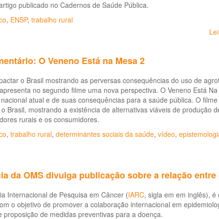
artigo publicado no Cadernos de Saúde Pública.
co
,
ENSP
,
trabalho rural
Le
entário: O Veneno Está na Mesa 2
actar o Brasil mostrando as perversas consequências do uso de agrot
 apresenta no segundo filme uma nova perspectiva. O Veneno Está N
 nacional atual e de suas consequências para a saúde pública. O fil
o Brasil, mostrando a existência de alternativas viáveis de produção 
dores rurais e os consumidores.
co
,
trabalho rural
,
determinantes sociais da saúde
,
vídeo
,
epistemologi
ia da OMS divulga publicação sobre a relação entre
ia Internacional de Pesquisa em Câncer (
IARC
, sigla em em inglês), 
m o objetivo de promover a colaboração internacional em epidemiologia,
e proposição de medidas preventivas para a doença.