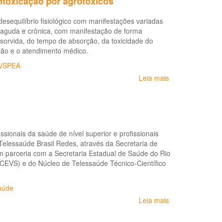
intoxicação por agrotóxicos
Integral
das
desequilíbrio fisiológico com manifestações variadas
Populações
 aguda e crônica, com manifestação de forma
do
sorvida, do tempo de absorção, da toxicidade do
Campo
ção e o atendimento médico.
e
da
VSPEA
Floresta
Leia mais
sobre
Diretrizes
brasileiras
para
o
diagnóstico
sionais da saúde de nível superior e profissionais
e
Telessaúde Brasil Redes, através da Secretaria de
Tratamento
 parceria com a Secretaria Estadual de Saúde do Rio
de
(CEVS) e do Núcleo de Telessaúde Técnico-Científico
intoxicação
por
agrotóxicos
aúde
Leia mais
sobre
Curso
EaD