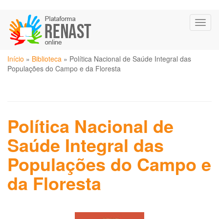
Pular
Toggl
para
naviga
o
conteúdo
Você
principal
Início
»
Biblioteca
»
Política Nacional de Saúde Integral das
está
Populações do Campo e da Floresta
aqui
Política Nacional de
Saúde Integral das
Populações do Campo e
da Floresta