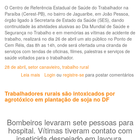
O Centro de Referência Estadual de Saúde do Trabalhador na
Paraíba (Cerest-PB), no bairro de Jaguaribe, em João Pessoa,
órgão ligado à Secretaria de Estado da Saúde (SES), dando
continuidade às atividades alusivas ao Dia Mundial de Saúde e
Segurança no Trabalho e em memórias as vítimas de acidente de
trabalho, realizará no dia 26 de abril um ato público no Ponto de
Cem Réis, das 8h as 14h, onde será ofertada uma ciranda de
serviços com tendas de oficinas, filmes, palestras e serviços de
saúde voltados para o trabalhador.
28 de abril
,
setor canavieiro
,
trabalho rural
Leia mais
sobre
Login
ou
registre-se
para postar comentários
"O
trabalho
Trabalhadores rurais são intoxicados por
no
agrotóxico em plantação de soja no DF
setor
canavieiro
e
suas
Bombeiros levaram sete pessoas para
consequências
hospital. Vítimas tiveram contato com
na
inseticida despejado em lavoura.
saúde