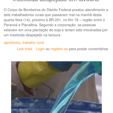
do
Trabalhador"
O Corpo de Bombeiros do Distrito Federal prestou atendimento a
é
sete trabalhadores rurais que passaram mal na manhã desta
tema
quarta-feira (14), próximo à BR-251, no Km 78 – região entre o
de
Paranoá e Planaltina. Segundo a corporação, as pessoas
evento
estavam em uma plantação de soja e teriam sido intoxicadas por
realizado
um inseticida despejado na lavoura.
pelo
agrotóxico
,
trabalho rural
CEREST
Estadual
Leia mais
sobre
Login
ou
registre-se
para postar comentários
da
Trabalhadores
Paraíba
rurais
são
intoxicados
por
agrotóxico
em
plantação
de
soja
no
DF