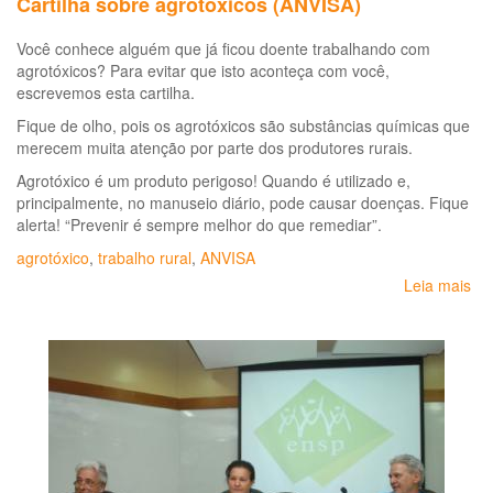
Cartilha sobre agrotóxicos (ANVISA)
Você conhece alguém que já ficou doente trabalhando com
agrotóxicos? Para evitar que isto aconteça com você,
escrevemos esta cartilha.
Fique de olho, pois os agrotóxicos são substâncias químicas que
merecem muita atenção por parte dos produtores rurais.
Agrotóxico é um produto perigoso! Quando é utilizado e,
principalmente, no manuseio diário, pode causar doenças. Fique
alerta! “Prevenir é sempre melhor do que remediar”.
agrotóxico
,
trabalho rural
,
ANVISA
Leia mais
so
Car
so
agr
(A