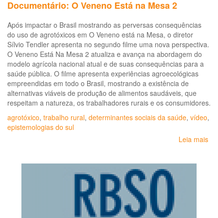
Documentário: O Veneno Está na Mesa 2
Após impactar o Brasil mostrando as perversas consequências
do uso de agrotóxicos em O Veneno está na Mesa, o diretor
Sílvio Tendler apresenta no segundo filme uma nova perspectiva.
O Veneno Está Na Mesa 2 atualiza e avança na abordagem do
modelo agrícola nacional atual e de suas consequências para a
saúde pública. O filme apresenta experiências agroecológicas
empreendidas em todo o Brasil, mostrando a existência de
alternativas viáveis de produção de alimentos saudáveis, que
respeitam a natureza, os trabalhadores rurais e os consumidores.
agrotóxico
,
trabalho rural
,
determinantes sociais da saúde
,
vídeo
,
epistemologias do sul
Leia mais
so
Do
O
Ve
Est
na
Me
2