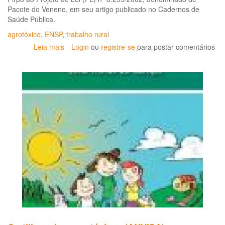
Pacote do Veneno, em seu artigo publicado no Cadernos de
Saúde Pública.
agrotóxico
,
ENSP
,
trabalho rural
Leia mais
sobre
Login
ou
registre-se
para postar comentários
O
Pacote
do
Veneno:
artigo
do
'Cadernos'
debate
o
projeto
de
lei
sobre
os
agrotóxicos