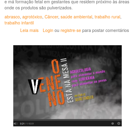
e má formação fetal em gestantes que residem próximo às áreas
onde os produtos são pulverizados.
abrasco
,
agrotóxico
,
Câncer
,
saúde ambiental
,
trabalho rural
,
trabalho infantil
Leia mais
sobre
Login
ou
registre-se
para postar comentários
“Agrotóxicos:
MT
é
campeão
em
câncer
infantojuvenil
e
má
formação
fetal”
alerta
Wanderlei
Pignati