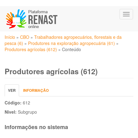
Pular
Toggl
para
naviga
o
conteúdo
Você
principal
Início
»
CBO
»
Trabalhadores agropecuários, florestais e da
está
pesca (6)
»
Produtores na exploração agropecuária (61)
»
aqui
Produtores agrícolas (612)
»
Conteúdo
Produtores agrícolas (612)
Abas
VER
(ABA
INFORMAÇÃO
primárias
ATIVA)
Código:
612
Nível:
Subgrupo
Informações no sistema