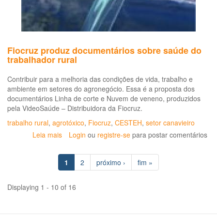
Fiocruz produz documentários sobre saúde do
trabalhador rural
Contribuir para a melhoria das condições de vida, trabalho e
ambiente em setores do agronegócio. Essa é a proposta dos
documentários Linha de corte e Nuvem de veneno, produzidos
pela VideoSaúde – Distribuidora da Fiocruz.
trabalho rural
,
agrotóxico
,
Fiocruz
,
CESTEH
,
setor canavieiro
Leia mais
sobre
Login
ou
registre-se
para postar comentários
Fiocruz
produz
1
2
próximo ›
fim »
documentários
sobre
saúde
Displaying 1 - 10 of 16
do
trabalhador
rural