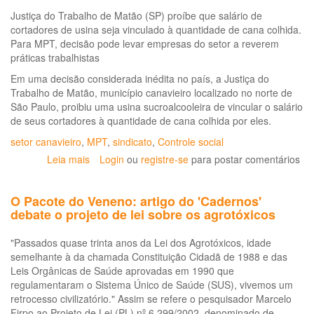
Justiça do Trabalho de Matão (SP) proíbe que salário de
cortadores de usina seja vinculado à quantidade de cana colhida.
Para MPT, decisão pode levar empresas do setor a reverem
práticas trabalhistas
Em uma decisão considerada inédita no país, a Justiça do
Trabalho de Matão, município canavieiro localizado no norte de
São Paulo, proibiu uma usina sucroalcooleira de vincular o salário
de seus cortadores à quantidade de cana colhida por eles.
setor canavieiro
,
MPT
,
sindicato
,
Controle social
Leia mais
sobre
Login
ou
registre-se
para postar comentários
Justiça
proíbe
O Pacote do Veneno: artigo do 'Cadernos'
pagamento
debate o projeto de lei sobre os agrotóxicos
por
produção
"Passados quase trinta anos da Lei dos Agrotóxicos, idade
em
semelhante à da chamada Constituição Cidadã de 1988 e das
usina
Leis Orgânicas de Saúde aprovadas em 1990 que
de
regulamentaram o Sistema Único de Saúde (SUS), vivemos um
São
retrocesso civilizatório." Assim se refere o pesquisador Marcelo
Paulo
Firpo ao Projeto de Lei (PL) nº 6.299/2002, denominado de