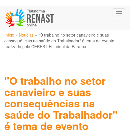
Pular
Toggl
para
naviga
o
conteúdo
Você
principal
Início
»
Notícias
»
"O trabalho no setor canavieiro e suas
está
consequências na saúde do Trabalhador" é tema de evento
aqui
realizado pelo CEREST Estadual da Paraíba
"O trabalho no setor
canavieiro e suas
consequências na
saúde do Trabalhador"
é tema de evento