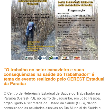
co
de
tra
no
cor
ma
de
ca
de
aç
no
es
de
Sã
"O trabalho no setor canavieiro e suas
Pa
consequências na saúde do Trabalhador" é
tema de evento realizado pelo CEREST Estadual
da Paraíba
O Centro de Referência Estadual de Saúde do Trabalhador na
Paraíba (Cerest-PB), no bairro de Jaguaribe, em João Pessoa,
órgão ligado à Secretaria de Estado da Saúde (SES), dando
continuidade às atividades alusivas ao Dia Mundial de Saúde e