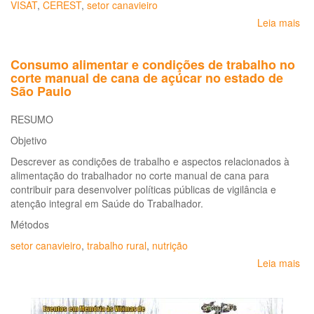
VISAT
,
CEREST
,
setor canavieiro
tr
Leia mais
so
da
At
cul
do
can
Consumo alimentar e condições de trabalho no
Ce
na
corte manual de cana de açúcar no estado de
na
reg
São Paulo
aç
de
de
Rib
RESUMO
vig
Pre
em
Sã
Objetivo
sa
Pau
Descrever as condições de trabalho e aspectos relacionados à
do
Bra
alimentação do trabalhador no corte manual de cana para
tra
contribuir para desenvolver políticas públicas de vigilância e
no
atenção integral em Saúde do Trabalhador.
set
can
Métodos
setor canavieiro
,
trabalho rural
,
nutrição
Leia mais
so
Co
ali
e