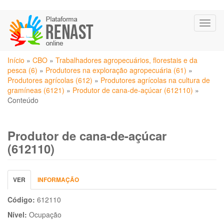
Pular
Toggl
para
naviga
o
conteúdo
Você
principal
Início
»
CBO
»
Trabalhadores agropecuários, florestais e da
está
pesca (6)
»
Produtores na exploração agropecuária (61)
»
aqui
Produtores agrícolas (612)
»
Produtores agrícolas na cultura de
gramíneas (6121)
»
Produtor de cana-de-açúcar (612110)
»
Conteúdo
Produtor de cana-de-açúcar
(612110)
Abas
VER
(ABA
INFORMAÇÃO
primárias
ATIVA)
Código:
612110
Nível:
Ocupação