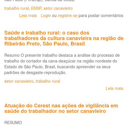
trabalho rural
,
ENSP
,
setor canavieiro
Leia mais
sobre
Login
ou
registre-se
para postar comentários
Debate
aprofunda
Saúde e trabalho rural: o caso dos
discussão
trabalhadores da cultura canavieira na região de
sobre
Ribeirão Preto, São Paulo, Brasil
trabalho
nos
Resumo O presente trabalho destaca a análise do processo de
canaviais
trabalho do cortador da cana-deaçúcar na região nordeste do
Estado de São Paulo, Brasil, buscando apreender os seus
padrões de desgaste-reprodução.
setor canavieiro
,
trabalho rural
Leia mais
so
Sa
e
Atuação do Cerest nas ações de vigilância em
tra
saúde do trabalhador no setor canavieiro
rur
o
RESUMO
ca
do