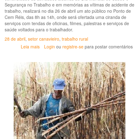
Segurança no Trabalho e em memórias as vítimas de acidente de
trabalho, realizará no dia 26 de abril um ato público no Ponto de
Cem Réis, das 8h as 14h, onde será ofertada uma ciranda de
serviços com tendas de oficinas, filmes, palestras e serviços de
saúde voltados para o trabalhador.
28 de abril
,
setor canavieiro
,
trabalho rural
Leia mais
sobre
Login
ou
registre-se
para postar comentários
"O
trabalho
no
setor
canavieiro
e
suas
consequências
na
saúde
do
Trabalhador"
é
tema