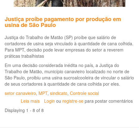
de
evento
realizado
Justiça proíbe pagamento por produção em
pelo
usina de São Paulo
CEREST
Estadual
Justiça do Trabalho de Matão (SP) proíbe que salário de
da
cortadores de usina seja vinculado à quantidade de cana colhida.
Paraíba
Para MPT, decisão pode levar empresas do setor a reverem
práticas trabalhistas
Em uma decisão considerada inédita no país, a Justiça do
Trabalho de Matão, município canavieiro localizado no norte de
São Paulo, proibiu uma usina sucroalcooleira de vincular o salário
de seus cortadores à quantidade de cana colhida por eles.
setor canavieiro
,
MPT
,
sindicato
,
Controle social
Leia mais
sobre
Login
ou
registre-se
para postar comentários
Justiça
Displaying 1 - 8 of 8
proíbe
pagamento
por
produção
em