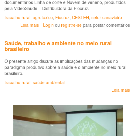
documentários Linha de corte e Nuvem de veneno, produzidos
pela VideoSaúde – Distribuidora da Fiocruz.
trabalho rural
,
agrotóxico
,
Fiocruz
,
CESTEH
,
setor canavieiro
Leia mais
sobre
Login
ou
registre-se
para postar comentários
Fiocruz
produz
Saúde, trabalho e ambiente no meio rural
documentários
brasileiro
sobre
saúde
O presente artigo discute as implicações das mudanças no
do
paradigma produtivo sobre a saúde e o ambiente no meio rural
trabalhador
brasileiro.
rural
trabalho rural
,
saúde ambiental
Leia mais
so
Sa
tra
e
am
no
me
rur