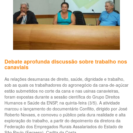
bra
Debate aprofunda discussão sobre trabalho nos
canaviais
As relações desumanas de direito, saúde, dignidade e trabalho,
sob as quais os trabalhadores do agronegócio da cana-de-açúcar
estão submetidos no corte da cana e nas usinas canavieiras,
foram expostas durante a sessão científica do Grupo Direitos
Humanos e Saúde da ENSP, na quinta-feira (3/5). A atividade
marcou o lançamento do documentário Conflito, dirigido por José
Roberto Novaes, e comoveu o público pela dura realidade e alta
exploração do trabalho, a partir do depoimento da diretora da
Federação dos Empregados Rurais Assalariados do Estado de
São Paulo (Feraesp), Carlita da Costa.