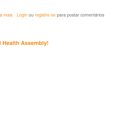
entre
organofosforados
e
ia mais
sobre
Login
ou
registre-se
para postar comentários
câncer
Cesteh
relembra
três
décadas
ld Health Assembly!
da
área
de
saúde
do
trabalhador