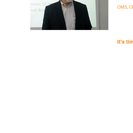
OMS
,
C
It's t