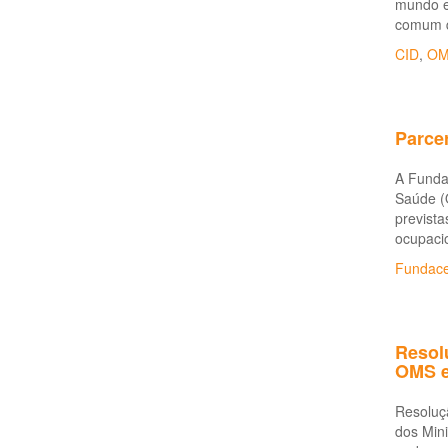
mundo e
comum qu
CID
,
OM
Parce
A Funda
Saúde (
prevista
ocupacio
Fundace
Resol
OMS e
Resoluç
dos Min