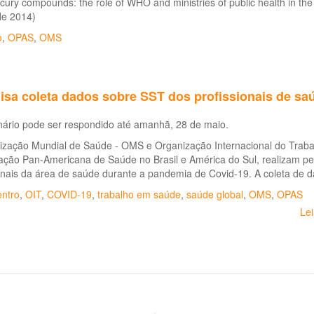
ury compounds: the role of WHO and ministries of public health in th
de 2014)
o
,
OPAS
,
OMS
isa coleta dados sobre SST dos profissionais de sa
nário pode ser respondido até amanhã, 28 de maio.
ização Mundial de Saúde - OMS e Organização Internacional do Traba
ação Pan-Americana de Saúde no Brasil e América do Sul, realizam pe
onais da área de saúde durante a pandemia de Covid-19. A coleta de 
ntro
,
OIT
,
COVID-19
,
trabalho em saúde
,
saúde global
,
OMS
,
OPAS
Le