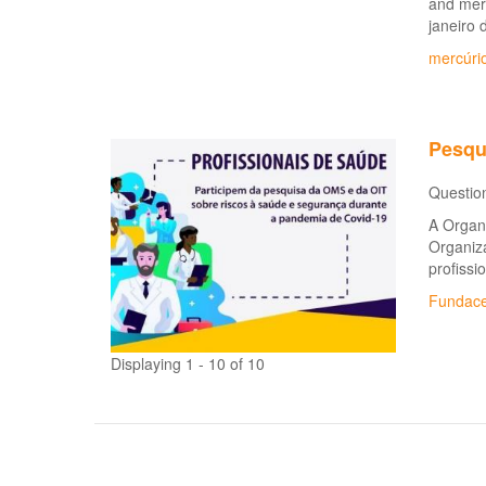
and merc
janeiro 
mercúri
Pesqu
Questio
A Organ
Organiz
profissi
Fundace
Displaying 1 - 10 of 10