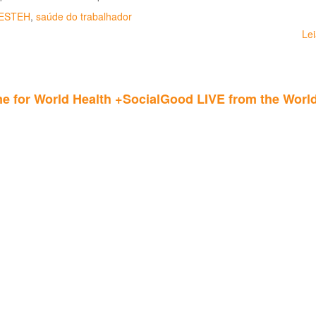
ESTEH
,
saúde do trabalhador
Le
ime for World Health +SocialGood LIVE from the Wor