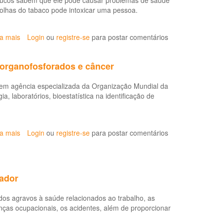
poucos sabem que ele pode causar problemas de saúde
documentos
folhas do tabaco pode intoxicar uma pessoa.
e
adoção
ia mais
sobre
Login
ou
registre-se
para postar comentários
de
Produção
medidas
de
de
 organofosforados e câncer
fumo
segurança
pode
e
é em agência especializada da Organização Mundial da
causar
saúde no
 laboratórios, bioestatística na identificação de
riscos
trabalho,
à
frente
saúde
ao
do
risco
ia mais
sobre
Login
ou
registre-se
para postar comentários
agricultor
de
Agência
contaminação
da
por
OMS
COVID-
divulga
hador
19?
publicação
sobre
dos agravos à saúde relacionados ao trabalho, as
a
nças ocupacionais, os acidentes, além de proporcionar
relação