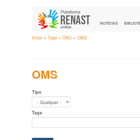
Pular
para
o
NOTÍCIAS
BIBLIO
conteúdo
Você
principal
Início
»
Tags
»
ONU
»
OMS
está
aqui
OMS
Tipo
Tags