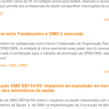
 contém cerca de 55 mil códigos únicos para lesões, doenças e caus
e permite aos profissionais de saúde compartilhar informações de sa
S
Le
ria entre Fundacentro e OMS é renovada
centro foi redesignada como Centro Colaborador da Organização Pan
OPAS/OMS). A entidade já vinha exercendo esse papel, que foi renova
s está a contribuição para o trabalho de prevenção da OPAS/OMS, esp
nal.
ntro
,
OMS
,
OPAS
Le
ução OMS EB134.R5: Impactos da exposição ao merc
 dos ministérios da saúde
ão da OMS (EB134.R5) sobre o impactos na saude relacionados com a
istérios da Saúde e da OMS na implementação da Convenção de Minam