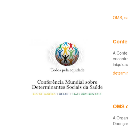
OMS
,
s
Confe
A Confe
encontro
iniquida
determi
OMS d
A Organi
Doenças 