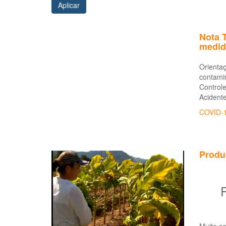
Aplicar
Nota 
medid
Orienta
contami
Control
Acident
COVID-
Produ
R