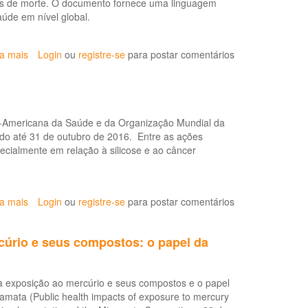
as de morte. O documento fornece uma linguagem
transmitida
úde em nível global.
ao
vivo
ia mais
sobre
Login
ou
registre-se
para postar comentários
OMS
divulga
nova
Classificação
-Americana da Saúde e da Organização Mundial da
Internacional
do até 31 de outubro de 2016. Entre as ações
de
ecialmente em relação à silicose e ao câncer
Doenças
(CID
11)
ia mais
sobre
Login
ou
registre-se
para postar comentários
Parceria
entre
úrio e seus compostos: o papel da
Fundacentro
e
OMS
 exposição ao mercúrio e seus compostos e o papel
é
ata (Public health impacts of exposure to mercury
renovada