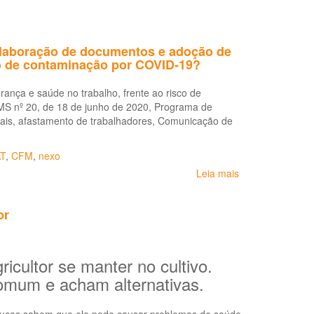
 elaboração de documentos e adoção de
co de contaminação por COVID-19?
nça e saúde no trabalho, frente ao risco de
MS nº 20, de 18 de junho de 2020, Programa de
is, afastamento de trabalhadores, Comunicação de
T
,
CFM
,
nexo
Leia mais
sobre
Nota
Técnica
or
SEI
nº
14127/2021/ME:
Orientações
icultor se manter no cultivo.
sobre
comum e acham alternativas.
a
elaboração
de