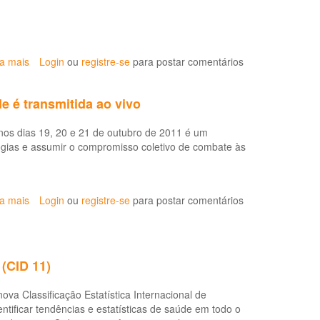
ia mais
sobre
Login
ou
registre-se
para postar comentários
It's
time
 é transmitida ao vivo
for
World
nos dias 19, 20 e 21 de outubro de 2011 é um
Health
logias e assumir o compromisso coletivo de combate às
+SocialGood
LIVE
from
the
ia mais
sobre
Login
ou
registre-se
para postar comentários
World
Conferência
Health
Mundial
Assembly!
sobre
Determinantes
(CID 11)
Sociais
da
a Classificação Estatística Internacional de
Saúde
ificar tendências e estatísticas de saúde em todo o
é