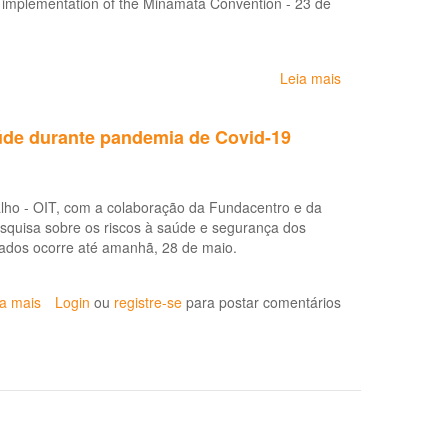
e implementation of the Minamata Convention - 23 de
Leia mais
sobre
Resolução
OMS
úde durante pandemia de Covid-19
EB134.R5:
Impactos
da
exposição
lho - OIT, com a colaboração da Fundacentro e da
ao
squisa sobre os riscos à saúde e segurança dos
mercúrio
dados ocorre até amanhã, 28 de maio.
e
seus
compostos:
ia mais
sobre
Login
ou
registre-se
para postar comentários
o
Pesquisa
papel
coleta
da
dados
OMS
sobre
e
SST
dos
dos
ministérios
profissionais