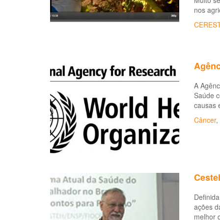
Muito s
nos agri
CERES
Agênc
A Agênc
Saúde co
causas 
Câncer
,
Ceste
Definida
ações da
melhor q