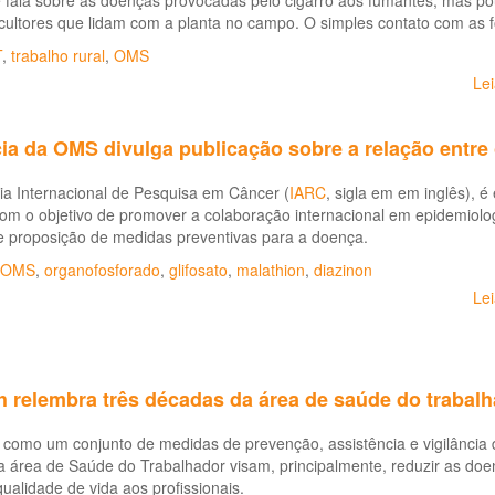
e fala sobre as doenças provocadas pelo cigarro aos fumantes, mas 
cultores que lidam com a planta no campo. O simples contato com as 
T
,
trabalho rural
,
OMS
Le
ia da OMS divulga publicação sobre a relação entre
ia Internacional de Pesquisa em Câncer (
IARC
, sigla em em inglês), 
m o objetivo de promover a colaboração internacional em epidemiologia,
e proposição de medidas preventivas para a doença.
OMS
,
organofosforado
,
glifosato
,
malathion
,
diazinon
Le
h relembra três décadas da área de saúde do trabal
 como um conjunto de medidas de prevenção, assistência e vigilância 
 área de Saúde do Trabalhador visam, principalmente, reduzir as doe
ualidade de vida aos profissionais.