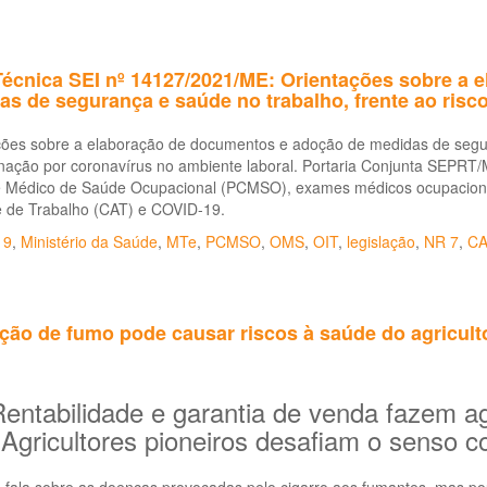
Técnica SEI nº 14127/2021/ME: Orientações sobre a
as de segurança e saúde no trabalho, frente ao ris
ções sobre a elaboração de documentos e adoção de medidas de segura
nação por coronavírus no ambiente laboral. Portaria Conjunta SEPRT/
e Médico de Saúde Ocupacional (PCMSO), exames médicos ocupaciona
e de Trabalho (CAT) e COVID-19.
19
,
Ministério da Saúde
,
MTe
,
PCMSO
,
OMS
,
OIT
,
legislação
,
NR 7
,
CA
ção de fumo pode causar riscos à saúde do agricult
entabilidade e garantia de venda fazem agr
Agricultores pioneiros desafiam o senso 