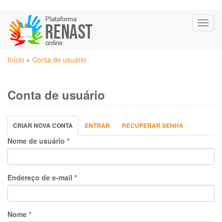
Pular
Toggl
para
naviga
o
conteúdo
Você
principal
Início
»
Conta de usuário
está
aqui
Conta de usuário
Abas
CRIAR NOVA CONTA
(ABA
ENTRAR
RECUPERAR SENHA
primárias
ATIVA)
Nome de usuário
*
Endereço de e-mail
*
Nome
*