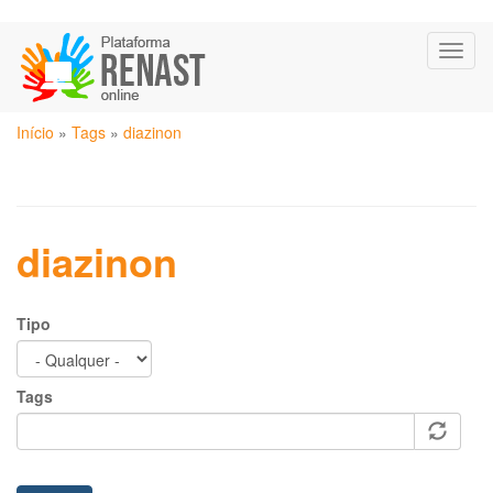
Pular
Toggl
para
naviga
o
conteúdo
Você
principal
Início
»
Tags
»
diazinon
está
aqui
diazinon
Tipo
Tags