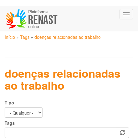
Pular
Toggl
para
naviga
o
conteúdo
Você
principal
Início
»
Tags
»
doenças relacionadas ao trabalho
está
aqui
doenças relacionadas
ao trabalho
Tipo
Tags