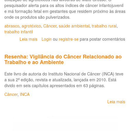
pesquisador alerta para os altos índices de câncer infantojuvenil
e má formação fetal em gestantes que residem próximo às áreas
onde os produtos são pulverizados.
abrasco
,
agrotóxico
,
Câncer
,
saúde ambiental
,
trabalho rural
,
trabalho infantil
Leia mais
sobre
Login
ou
registre-se
para postar comentários
“Agrotóxicos:
MT
Resenha: Vigilância do Câncer Relacionado ao
é
Trabalho e ao Ambiente
campeão
em
Este livro de autoria do Instituto Nacional de Câncer (INCA) teve
câncer
a sua 2ª edição, revista e atualizada, lançada em 2010. Está
infantojuvenil
divido em seis capítulos apresentados em 63 páginas.
e
má
Câncer
,
INCA
formação
Leia mais
so
fetal”
Re
alerta
Vig
Wanderlei
do
Pignati
Câ
Re