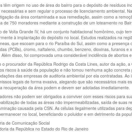
 têm origem no uso de área do bairro para o depósito de resíduos in
 necessárias e sem regular o processo de licenciamento ambiental. N
stigação da área contaminada e sua remediação, assim como a remoção
ca de 750 moradores mediante a construção de um loteamento no Bair
o de Volta Grande IV, há um conjunto habitacional homônimo, cujo ter
rmente à implantação do depósito no local. Estudos realizados na re
neas, que escoam para o rio Paraíba do Sul, assim como a presença d
adas (PCBs), cromo, naftaleno, chumbo, benzeno, dioxinas, furanos e 
. Além disso, foi comprovada uma considerável incidência de abortos e
o procurador da República Rodrigo da Costa Lines, autor da ação, a 
 os riscos à saúde da população e não tomou nenhuma ação concreta 
dações das empresas de auditoria ambiental por ela contratadas. Ao 
issos legais de forma evasiva, alegando que são necessários mais e
 a recuperação da área podem e devem ser adotadas imediatamente.
adores não podem ser obrigados a conviver com esses riscos para su
bilização de todas as áreas não impermeabilizadas, saída de suas re
minação causada pela CSN. As células ilegalmente utilizadas para de
rmanecer no local, beneficiando o poluidor e em detrimento da popula
ria de Comunicação Social
oria da República no Estado do Rio de Janeiro