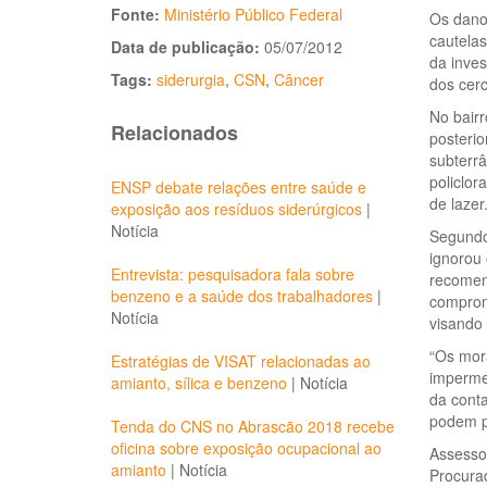
Fonte:
Ministério Público Federal
Os danos
cautelas
Data de publicação:
05/07/2012
da inve
Tags:
siderurgia
,
CSN
,
Câncer
dos cer
No bairr
Relacionados
posterio
subterrâ
policlor
ENSP debate relações entre saúde e
de lazer
exposição aos resíduos siderúrgicos
|
Notícia
Segundo 
ignorou
Entrevista: pesquisadora fala sobre
recomen
benzeno e a saúde dos trabalhadores
|
comprom
Notícia
visando
“Os mor
Estratégias de VISAT relacionadas ao
impermea
amianto, sílica e benzeno
|
Notícia
da conta
podem pe
Tenda do CNS no Abrascão 2018 recebe
oficina sobre exposição ocupacional ao
Assesso
amianto
|
Notícia
Procurad