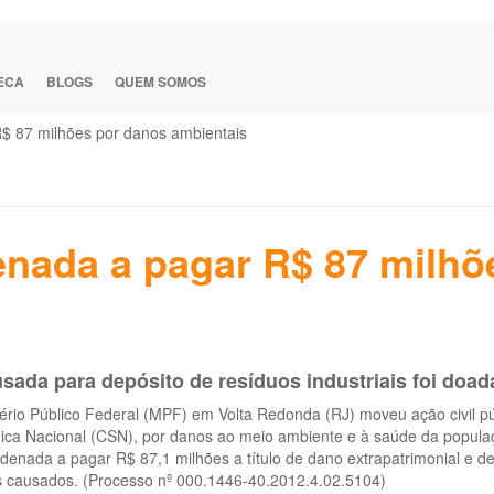
TECA
BLOGS
QUEM SOMOS
$ 87 milhões por danos ambientais
nada a pagar R$ 87 milhõ
sada para depósito de resíduos industriais foi doad
ério Público Federal (MPF) em Volta Redonda (RJ) moveu ação civil p
gica Nacional (CSN), por danos ao meio ambiente e à saúde da popula
denada a pagar R$ 87,1 milhões a título de dano extrapatrimonial e 
os causados. (Processo nº 000.1446-40.2012.4.02.5104)