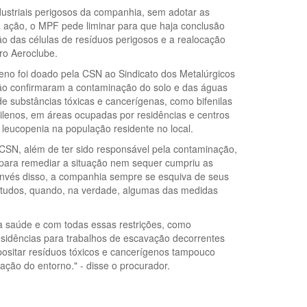
dustriais perigosos da companhia, sem adotar as
a ação, o MPF pede liminar para que haja conclusão
 das células de resíduos perigosos e a realocação
ro Aeroclube.
reno foi doado pela CSN ao Sindicato dos Metalúrgicos
gião confirmaram a contaminação do solo e das águas
e substâncias tóxicas e cancerígenas, como bifenilas
xilenos, em áreas ocupadas por residências e centros
 leucopenia na população residente no local.
CSN, além de ter sido responsável pela contaminação,
para remediar a situação nem sequer cumpriu as
invés disso, a companhia sempre se esquiva de seus
studos, quando, na verdade, algumas das medidas
a saúde e com todas essas restrições, como
sidências para trabalhos de escavação decorrentes
positar resíduos tóxicos e cancerígenos tampouco
ção do entorno." - disse o procurador.