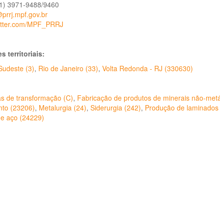
21) 3971-9488/9460
prrj.mpf.gov.br
twitter.com/MPF_PRRJ
s territoriais:
Sudeste (3)
,
Rio de Janeiro (33)
,
Volta Redonda - RJ (330630)
as de transformação (C)
,
Fabricação de produtos de minerais não-metá
nto (23206)
,
Metalurgia (24)
,
Siderurgia (242)
,
Produção de laminados 
de aço (24229)