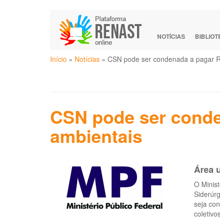
Pular
para
o
NOTÍCIAS
BIBLIO
conteúdo
Você
principal
Início
»
Notícias
»
CSN pode ser condenada a pagar R
está
aqui
CSN pode ser conde
ambientais
Área u
O Minist
Siderúr
seja con
coletiv