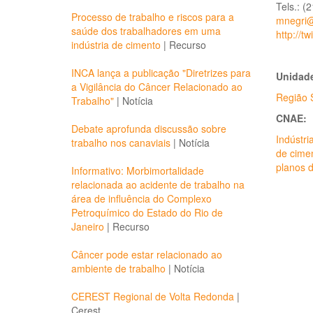
Tels.: (
Processo de trabalho e riscos para a
mnegri@
saúde dos trabalhadores em uma
http://
indústria de cimento
|
Recurso
INCA lança a publicação "Diretrizes para
Unidade
a Vigilância do Câncer Relacionado ao
Região 
Trabalho"
|
Notícia
CNAE:
Debate aprofunda discussão sobre
Indústri
trabalho nos canaviais
|
Notícia
de cime
planos 
Informativo: Morbimortalidade
relacionada ao acidente de trabalho na
área de influência do Complexo
Petroquímico do Estado do Rio de
Janeiro
|
Recurso
Câncer pode estar relacionado ao
ambiente de trabalho
|
Notícia
CEREST Regional de Volta Redonda
|
Cerest