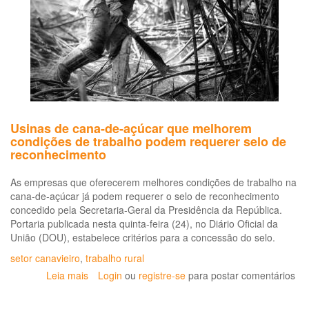
ca
de
lut
e
res
Usinas de cana-de-açúcar que melhorem
condições de trabalho podem requerer selo de
reconhecimento
As empresas que oferecerem melhores condições de trabalho na
cana-de-açúcar já podem requerer o selo de reconhecimento
concedido pela Secretaria-Geral da Presidência da República.
Portaria publicada nesta quinta-feira (24), no Diário Oficial da
União (DOU), estabelece critérios para a concessão do selo.
setor canavieiro
,
trabalho rural
Leia mais
sobre
Login
ou
registre-se
para postar comentários
Usinas
de