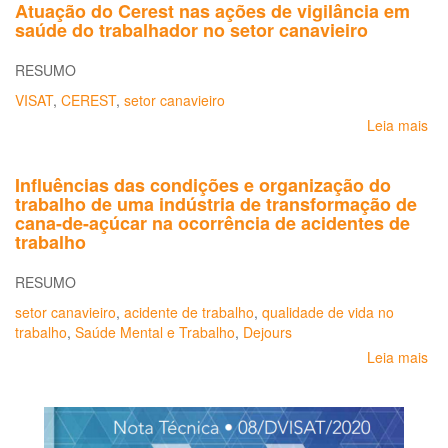
Atuação do Cerest nas ações de vigilância em
cana-
saúde do trabalhador no setor canavieiro
de-
açúcar
RESUMO
que
melhorem
VISAT
,
CEREST
,
setor canavieiro
condições
Leia mais
so
de
At
trabalho
do
podem
Influências das condições e organização do
Ce
requerer
trabalho de uma indústria de transformação de
na
selo
cana-de-açúcar na ocorrência de acidentes de
aç
de
trabalho
de
reconhecimento
vig
RESUMO
em
sa
setor canavieiro
,
acidente de trabalho
,
qualidade de vida no
do
trabalho
,
Saúde Mental e Trabalho
,
Dejours
tra
Leia mais
so
no
Inf
set
da
can
co
e