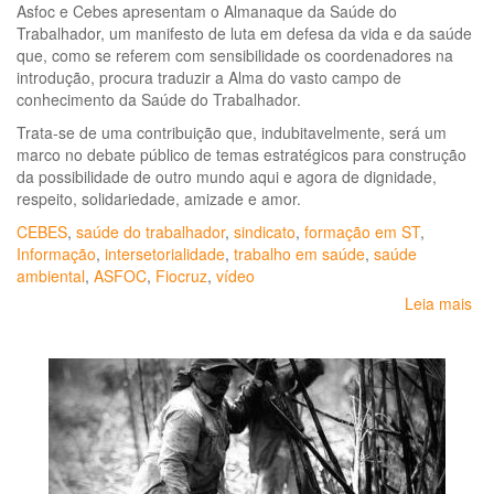
Asfoc e Cebes apresentam o Almanaque da Saúde do
Trabalhador, um manifesto de luta em defesa da vida e da saúde
que, como se referem com sensibilidade os coordenadores na
introdução, procura traduzir a Alma do vasto campo de
conhecimento da Saúde do Trabalhador.
Trata-se de uma contribuição que, indubitavelmente, será um
marco no debate público de temas estratégicos para construção
da possibilidade de outro mundo aqui e agora de dignidade,
respeito, solidariedade, amizade e amor.
CEBES
,
saúde do trabalhador
,
sindicato
,
formação em ST
,
Informação
,
intersetorialidade
,
trabalho em saúde
,
saúde
ambiental
,
ASFOC
,
Fiocruz
,
vídeo
Leia mais
so
Al
Sa
do
Tr
em
te
de
de