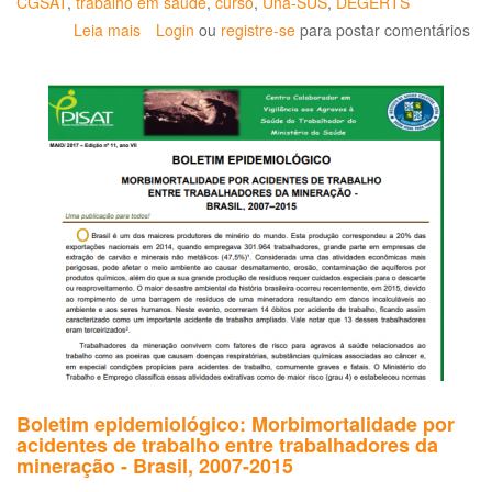
CGSAT
,
trabalho em saúde
,
curso
,
Una-SUS
,
DEGERTS
Leia mais
sobre
Login
ou
registre-se
para postar comentários
II
Curso
de
Atualização
Gestão
das
Condições
de
Trabalho
e
Saúde
dos
Trabalhadores
da
Saúde
(CEGEST)
-
Boletim epidemiológico: Morbimortalidade por
Seleção
acidentes de trabalho entre trabalhadores da
2013/1
mineração - Brasil, 2007-2015