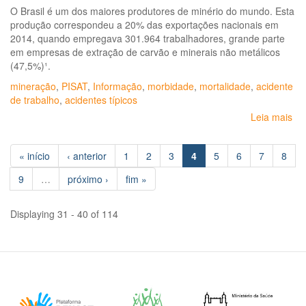
O Brasil é um dos maiores produtores de minério do mundo. Esta
produção correspondeu a 20% das exportações nacionais em
2014, quando empregava 301.964 trabalhadores, grande parte
em empresas de extração de carvão e minerais não metálicos
(47,5%)¹.
mineração
,
PISAT
,
Informação
,
morbidade
,
mortalidade
,
acidente
de trabalho
,
acidentes típicos
Leia mais
so
Bo
epi
« início
‹ anterior
1
2
3
4
5
6
7
8
Mo
po
9
…
próximo ›
fim »
ac
de
tra
Displaying 31 - 40 of 114
ent
tr
da
mi
-
Bra