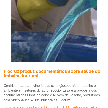
do
tr
da
sa
Fiocruz produz documentários sobre saúde do
trabalhador rural
Contribuir para a melhoria das condições de vida, trabalho e
ambiente em setores do agronegócio. Essa é a proposta dos
documentários Linha de corte e Nuvem de veneno, produzidos
pela VideoSaúde – Distribuidora da Fiocruz.
trabalho rural
,
agrotóxico
,
Fiocruz
,
CESTEH
,
setor canavieiro