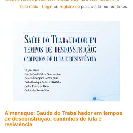
Leia mais
sobre
Login
ou
registre-se
para postar comentários
Fiocruz
produz
documentários
sobre
saúde
do
trabalhador
rural
Almanaque: Saúde do Trabalhador em tempos
de desconstrução: caminhos de luta e
resistência