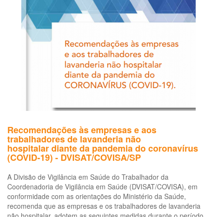
or
do
tra
de
um
ind
de
tr
de
ca
de
aç
na
Recomendações às empresas e aos
oc
trabalhadores de lavanderia não
de
hospitalar diante da pandemia do coronavírus
ac
(COVID-19) - DVISAT/COVISA/SP
de
tra
A Divisão de Vigilância em Saúde do Trabalhador da
Coordenadoria de Vigilância em Saúde (DVISAT/COVISA), em
conformidade com as orientações do Ministério da Saúde,
recomenda que as empresas e os trabalhadores de lavanderia
não hospitalar, adotem as seguintes medidas durante o período