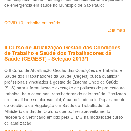
de emergência em saúde no Município de São Paulo:
COVID-19
,
trabalho em saúde
Leia mais
so
Re
às
II Curso de Atualização Gestão das Condições
em
de Trabalho e Saúde dos Trabalhadores da
ao
Saúde (CEGEST) - Seleção 2013/1
tr
de 
O II Curso de Atualização Gestão das Condições de Trabalho e
nã
Saúde dos Trabalhadores da Saúde (Cegest) busca qualificar
hos
profissionais vinculados à gestão do Sistema Único de Saúde
da
(SUS) para a formulação e execução de políticas de proteção ao
pa
trabalho, bem como aos trabalhadores do setor saúde. Realizado
do
na modalidade semipresencial, é patrocinado pelo Departamento
co
de Gestão e da Regulação em Saúde do Trabalhador, do
(C
Ministério da Saúde. O aluno que obtiver aproveitamento
19
receberá o Certificado emitido pela UFMG na modalidade curso
-
de atualização.
DV