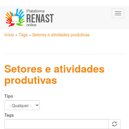
Pular
Toggl
para
naviga
o
conteúdo
Você
principal
Início
»
Tags
»
Setores e atividades produtivas
está
aqui
Setores e atividades
produtivas
Tipo
Tags