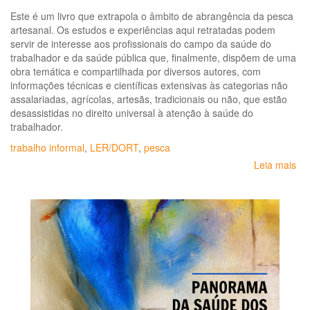
Este é um livro que extrapola o âmbito de abrangência da pesca
artesanal. Os estudos e experiências aqui retratadas podem
servir de interesse aos profissionais do campo da saúde do
trabalhador e da saúde pública que, finalmente, dispõem de uma
obra temática e compartilhada por diversos autores, com
informações técnicas e científicas extensivas às categorias não
assalariadas, agrícolas, artesãs, tradicionais ou não, que estão
desassistidas no direito universal à atenção à saúde do
trabalhador.
trabalho informal
,
LER/DORT
,
pesca
Leia mais
so
So
Ne
do
do
tra
em
ma
e
pe
art