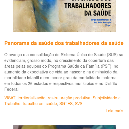
Panorama da saúde dos trabalhadores da saúde
O avanço e a consolidação do Sistema Único de Saúde (SUS) se
evidenciam, grosso modo, no crescimento da cobertura das
áreas pelas equipes do Programa Saúde da Família (PSF), no
aumento da expectativa de vida ao nascer e na diminuição da
mortalidade infantil e em menor grau da mortalidade materna
em todos os 26 estados e respectivos municípios e no Distrito
Federal.
VISAT
,
territorialização
,
restruturação produtiva
,
Subjetividade e
Trabalho
,
trabalho em saúde
,
SGTES
,
SVS
Leia mais
so
Pa
da
sa