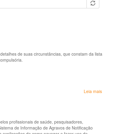
detalhes de suas circunstâncias, que constam da lista
compulsória.
Leia mais
sobre
Sistema
Nacional
de
Agravos
de
pelos profissionais de saúde, pesquisadores,
Notificação
Sistema de Informação de Agravos de Notificação
-
a explicações de como navegar e fazer uso de