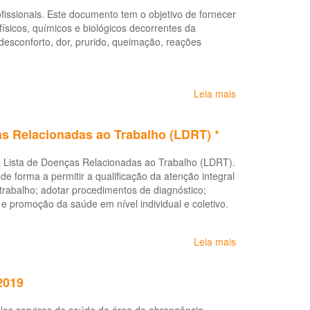
Nº
ssionais. Este documento tem o objetivo de fornecer
31,
icos, químicos e biológicos decorrentes da
de
desconforto, dor, prurido, queimação, reações
14
de
janeiro
de
Leia mais
sobre
2021
Protocolo
-
de
Institui
as Relacionadas ao Trabalho (LDRT) *
complexidade
a
diferenciada:
Lista
 a Lista de Doenças Relacionadas ao Trabalho (LDRT).
Dermatoses
de
 de forma a permitir a qualificação da atenção integral
ocupacionais
Doenças
 trabalho; adotar procedimentos de diagnóstico;
Relacionadas
 e promoção da saúde em nível individual e coletivo.
ao
Trabalho
para
Leia mais
sobre
o
Portaria
Estado
Nº
da
2019
2.309
Bahia
de
-
pelos serviços de saúde da área de abrangência