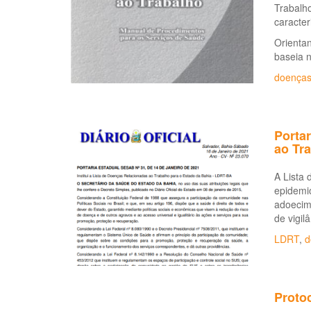
Trabalho
caracter
Orientan
baseia 
doenças
Portar
ao Tr
A Lista 
epidemio
adoecime
de vigil
LDRT
,
d
Proto