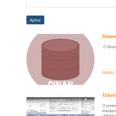
Aplicar
Siste
O Sinan
SINAN
,
Tutori
O presen
estudant
(SINAN) 