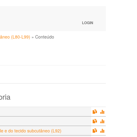
LOGIN
tâneo (L80-L99)
»
Conteúdo
oria
)
e e do tecido subcutâneo (L92)