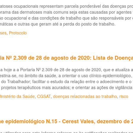
toses ocupacionais representam parcela ponderável das doenças profi
rama das dermatoses mais comuns seja estas causadas por agentes fís
o ocupacional e das condições de trabalho que são responsáveis por 
áticas e outras que geram até a perda do posto de trabalho.
ses
,
Protocolo
ia Nº 2.309 de 28 de agosto de 2020: Lista de Doenç
a hoje a a Portaria Nº 2.309 de 28 de agosto de 2020, que e atualiza
destina-se, no âmbito da saúde, a orientar o uso clínico-epidemiológico,
do Trabalhador; facilitar o estudo da relação entre o adoecimento e o
 projetos terapêuticos mais acurados; e orientar as ações de vigilância
inistério da Saúde
,
CGSAT
,
doenças relacionadas ao trabalho
,
risco
e epidemiológico N.15 - Cerest Vales, dezembro de 
 utilizados para este Informe referem-se às notificações realizadas 