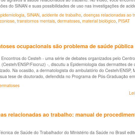
ões do SINAN e suas possibilidades de uso nas investigações de acide
pidemiologia
,
SINAN
,
acidente de trabalho
,
doenças relacionadas ao t
coniose
,
transtornos mentais
,
dermatoses
,
material biológico
,
PISAT
toses ocupacionais são problema de saúde pública 
o Encontros do Cesteh - uma série de debates organizados pelo Centr
Cesteh/ENSP/Fiocruz) -, discutiu a Epidemiologia das dermatites de 
lizado. Na ocasião, a dermatologista do ambulatório do Cesteh/ENSP,
e sua tese de doutorado, defendida no Programa de Pós-Graduação e
ermatoses
Le
as relacionadas ao trabalho: manual de procedimen
Técnica de Saúde do Trabalhador do Ministério da Saúde no Brasil ed