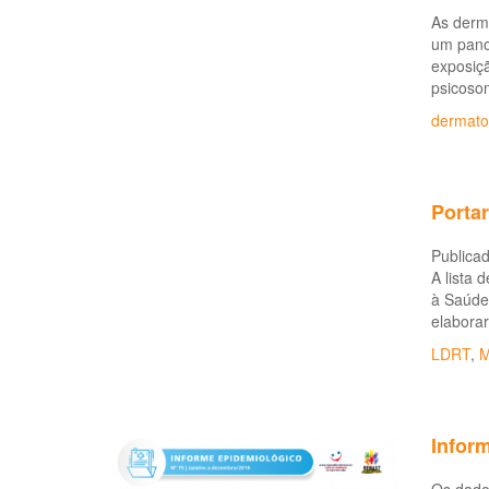
As derma
um pano
exposiçã
psicosom
dermato
Portar
Publicad
A lista 
à Saúde 
elaborar
LDRT
,
M
Inform
Os dados