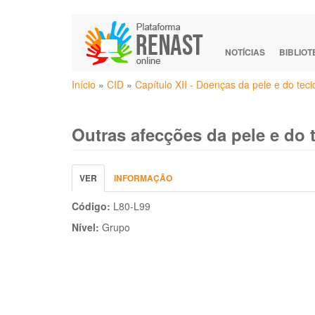
Pular
para
o
NOTÍCIAS
BIBLIO
conteúdo
Você
principal
Início
»
CID
»
Capítulo XII - Doenças da pele e do tec
está
aqui
Outras afecções da pele e do 
Abas
VER
(ABA
INFORMAÇÃO
primárias
ATIVA)
Código:
L80-L99
Nível:
Grupo