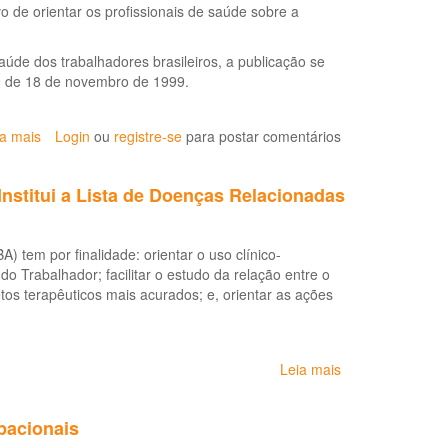
pública
 de orientar os profissionais de saúde sobre a
no
Brasil,
aponta
úde dos trabalhadores brasileiros, a publicação se
pesquisadora
39 de 18 de novembro de 1999.
ia mais
sobre
Login
ou
registre-se
para postar comentários
Doenças
relacionadas
Institui a Lista de Doenças Relacionadas
ao
trabalho:
manual
 tem por finalidade: orientar o uso clínico-
de
do Trabalhador; facilitar o estudo da relação entre o
procedimentos
tos terapêuticos mais acurados; e, orientar as ações
para
os
serviços
de
Leia mais
sobre
saúde
Portaria
(LDRT
Estadual
1999)
pacionais
SESAB