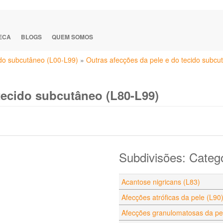
TECA
BLOGS
QUEM SOMOS
ido subcutâneo (L00-L99)
»
Outras afecções da pele e do tecido subcu
tecido subcutâneo (L80-L99)
Subdivisões: Categ
Acantose nigricans (L83)
Afecções atróficas da pele (L90
Afecções granulomatosas da pel