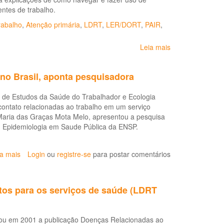
SINAN
ntes de trabalho.
rabalho
,
Atenção primária
,
LDRT
,
LER/DORT
,
PAIR
,
Leia mais
sobre
Tutorial:
SINAN
no Brasil, aponta pesquisadora
e
a
o de Estudos da Saúde do Trabalhador e Ecologia
Vigilância
contato relacionadas ao trabalho em um serviço
em
 Maria das Graças Mota Melo, apresentou a pesquisa
Saúde
m Epidemiologia em Saude Pública da ENSP.
do
Trabalhador
ia mais
sobre
Login
ou
registre-se
para postar comentários
Dermatoses
ocupacionais
são
tos para os serviços de saúde (LDRT
problema
de
saúde
itou em 2001 a publicação Doenças Relacionadas ao