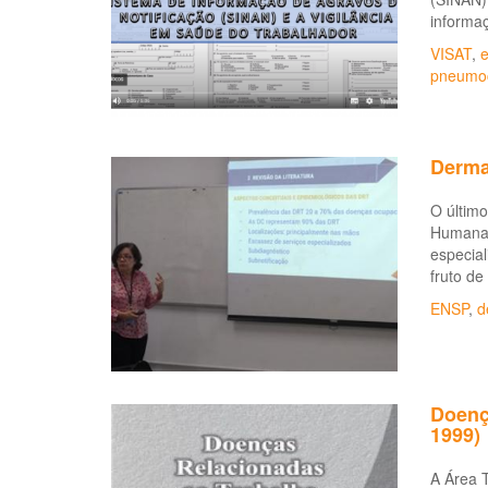
informaç
VISAT
,
e
pneumo
Derma
O últim
Humana (
especia
fruto d
ENSP
,
d
Doenç
1999)
A Área 