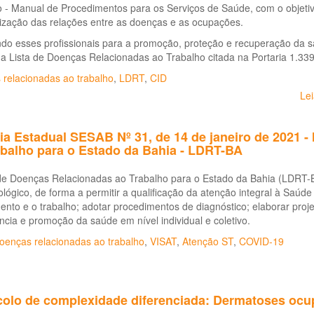
 - Manual de Procedimentos para os Serviços de Saúde, com o objetivo
ização das relações entre as doenças e as ocupações.
do esses profissionais para a promoção, proteção e recuperação da sa
na Lista de Doenças Relacionadas ao Trabalho citada na Portaria 1.3
 relacionadas ao trabalho
,
LDRT
,
CID
Le
ia Estadual SESAB Nº 31, de 14 de janeiro de 2021 - 
abalho para o Estado da Bahia - LDRT-BA
de Doenças Relacionadas ao Trabalho para o Estado da Bahia (LDRT-BA)
lógico, de forma a permitir a qualificação da atenção integral à Saúde 
nto e o trabalho; adotar procedimentos de diagnóstico; elaborar proje
ância e promoção da saúde em nível individual e coletivo.
oenças relacionadas ao trabalho
,
VISAT
,
Atenção ST
,
COVID-19
colo de complexidade diferenciada: Dermatoses ocu