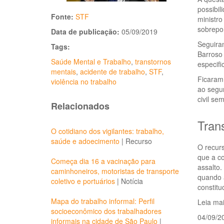
possibil
Fonte:
STF
ministro
sobrepon
Data de publicação:
05/09/2019
Seguira
Tags:
Barroso
Saúde Mental e Trabalho
,
transtornos
especifi
mentais
,
acidente de trabalho
,
STF
,
Ficaram 
violência no trabalho
ao segur
civil se
Relacionados
Tran
O cotidiano dos vigilantes: trabalho,
saúde e adoecimento
|
Recurso
O recurs
que a co
Começa dia 16 a vacinação para
assalto.
caminhoneiros, motoristas de transporte
quando a
coletivo e portuários
|
Notícia
constitu
Mapa do trabalho informal: Perfil
Leia mai
socioeconômico dos trabalhadores
04/09/2
informais na cidade de São Paulo
|