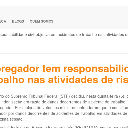
TECA
BLOGS
QUEM SOMOS
nsabilidade civil objetiva em acidentes de trabalho nas atividades d
egador tem responsabilida
balho nas atividades de ri
io do Supremo Tribunal Federal (STF) decidiu, nesta quinta-feira (5),
 à indenização em razão de danos decorrentes de acidente de trabalh
gador. Por maioria de votos, os ministros entenderam que é constituci
or por danos decorrentes de acidentes de trabalho em atividades de r
xima sessão.
o foi decidida no Recurso Extraordinário (RE) 828040, com repercussã