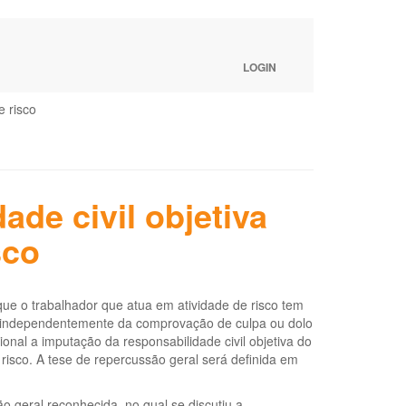
LOGIN
e risco
de civil objetiva
sco
 que o trabalhador que atua em atividade de risco tem
o, independentemente da comprovação de culpa ou dolo
onal a imputação da responsabilidade civil objetiva do
isco. A tese de repercussão geral será definida em
o geral reconhecida, no qual se discutiu a