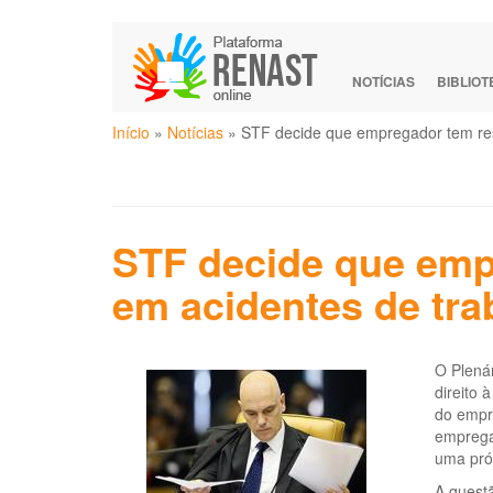
Pular
para
o
NOTÍCIAS
BIBLIO
conteúdo
Você
principal
Início
»
Notícias
»
STF decide que empregador tem respo
está
aqui
STF decide que empr
em acidentes de tra
O Plenár
direito
do empre
empregad
uma pró
A questã