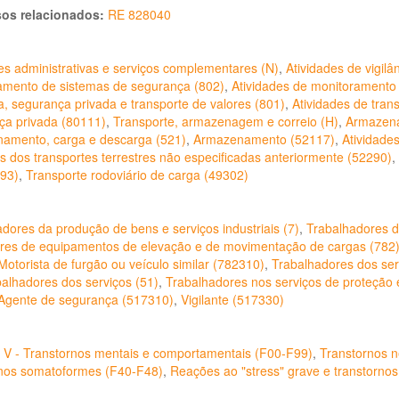
os relacionados:
RE 828040
es administrativas e serviços complementares (N)
,
Atividades de vigilâ
amento de sistemas de segurança (802)
,
Atividades de monitoramento
ia, segurança privada e transporte de valores (801)
,
Atividades de tran
ça privada (80111)
,
Transporte, armazenagem e correio (H)
,
Armazenam
amento, carga e descarga (521)
,
Armazenamento (52117)
,
Atividades
es dos transportes terrestres não especificadas anteriormente (52290)
,
493)
,
Transporte rodoviário de carga (49302)
dores da produção de bens e serviços industriais (7)
,
Trabalhadores d
res de equipamentos de elevação e de movimentação de cargas (782
Motorista de furgão ou veículo similar (782310)
,
Trabalhadores dos ser
alhadores dos serviços (51)
,
Trabalhadores nos serviços de proteção 
Agente de segurança (517310)
,
Vigilante (517330)
o V - Transtornos mentais e comportamentais (F00-F99)
,
Transtornos n
rnos somatoformes (F40-F48)
,
Reações ao "stress" grave e transtorno