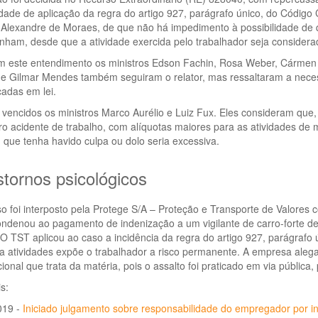
idade de aplicação da regra do artigo 927, parágrafo único, do Código 
 Alexandre de Moraes, de que não há impedimento à possibilidade de qu
ham, desde que a atividade exercida pelo trabalhador seja considerad
m este entendimento os ministros Edson Fachin, Rosa Weber, Cármen 
 e Gilmar Mendes também seguiram o relator, mas ressaltaram a neces
cadas em lei.
vencidos os ministros Marco Aurélio e Luiz Fux. Eles consideram que,
o acidente de trabalho, com alíquotas maiores para as atividades de 
m que tenha havido culpa ou dolo seria excessiva.
stornos psicológicos
o foi interposto pela Protege S/A – Proteção e Transporte de Valores 
ndenou ao pagamento de indenização a um vigilante de carro-forte de
 O TST aplicou ao caso a incidência da regra do artigo 927, parágrafo 
 atividades expõe o trabalhador a risco permanente. A empresa alega
cional que trata da matéria, pois o assalto foi praticado em via pública, 
s:
019 -
Iniciado julgamento sobre responsabilidade do empregador por i