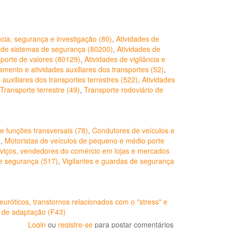
ncia, segurança e investigação (80)
,
Atividades de
 de sistemas de segurança (80200)
,
Atividades de
sporte de valores (80129)
,
Atividades de vigilância e
ento e atividades auxiliares dos transportes (52)
,
 auxiliares dos transportes terrestres (522)
,
Atividades
Transporte terrestre (49)
,
Transporte rodoviário de
e funções transversais (78)
,
Condutores de veículos e
)
,
Motoristas de veículos de pequeno e médio porte
viços, vendedores do comércio em lojas e mercados
e segurança (517)
,
Vigilantes e guardas de segurança
euróticos, transtornos relacionados com o "stress" e
s de adaptação (F43)
Login
ou
registre-se
para postar comentários