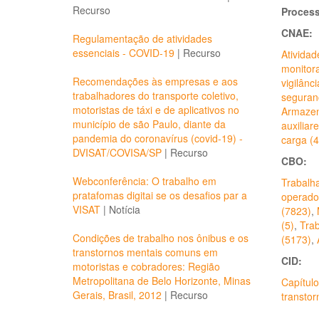
Recurso
Process
CNAE:
Regulamentação de atividades
essenciais - COVID-19
|
Recurso
Atividad
monitor
Recomendações às empresas e aos
vigilânc
trabalhadores do transporte coletivo,
seguran
motoristas de táxi e de aplicativos no
Armazen
município de são Paulo, diante da
auxiliar
pandemia do coronavírus (covid-19) -
carga (
DVISAT/COVISA/SP
|
Recurso
CBO:
Webconferência: O trabalho em
Trabalha
pratafomas digitai se os desafios par a
operado
VISAT
|
Notícia
(7823)
,
(5)
,
Trab
Condições de trabalho nos ônibus e os
(5173)
,
transtornos mentais comuns em
CID:
motoristas e cobradores: Região
Metropolitana de Belo Horizonte, Minas
Capítul
Gerais, Brasil, 2012
|
Recurso
transto