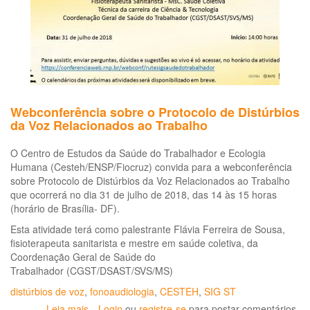
Webconferência sobre o Protocolo de Distúrbios
da Voz Relacionados ao Trabalho
O Centro de Estudos da Saúde do Trabalhador e Ecologia
Humana (Cesteh/ENSP/Fiocruz) convida para a webconferência
sobre Protocolo de Distúrbios da Voz Relacionados ao Trabalho
que ocorrerá no dia 31 de julho de 2018, das 14 às 15 horas
(horário de Brasília- DF).
Esta atividade terá como palestrante Flávia Ferreira de Sousa,
fisioterapeuta sanitarista e mestre em saúde coletiva, da
Coordenação Geral de Saúde do
Trabalhador (CGST/DSAST/SVS/MS)
distúrbios de voz
,
fonoaudiologia
,
CESTEH
,
SIG ST
Leia mais
sobre
Login
ou
registre-se
para postar comentários