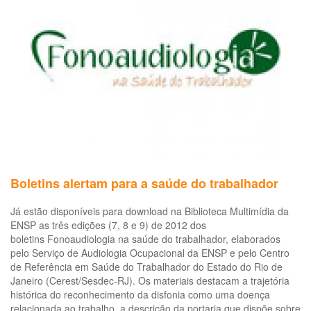
CO
19
N.
19
So
as
me
de
pr
da
sa
e
De
Boletins alertam para a saúde do trabalhador
dir
fu
Já estão disponíveis para download na Biblioteca Multimídia da
da
ENSP as três edições (7, 8 e 9) de 2012 dos
tr
boletins Fonoaudiologia na saúde do trabalhador, elaborados
e
pelo Serviço de Audiologia Ocupacional da ENSP e pelo Centro
do
de Referência em Saúde do Trabalhador do Estado do Rio de
Tr
Janeiro (Cerest/Sesdec-RJ). Os materiais destacam a trajetória
em
histórica do reconhecimento da disfonia como uma doença
em
relacionada ao trabalho, a descrição da portaria que dispõe sobre
de