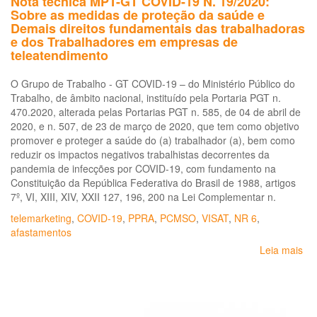
Nota técnica MPT-GT COVID-19 N. 19/2020:
Sobre as medidas de proteção da saúde e
Demais direitos fundamentais das trabalhadoras
e dos Trabalhadores em empresas de
teleatendimento
O Grupo de Trabalho - GT COVID-19 – do Ministério Público do
Trabalho, de âmbito nacional, instituído pela Portaria PGT n.
470.2020, alterada pelas Portarias PGT n. 585, de 04 de abril de
2020, e n. 507, de 23 de março de 2020, que tem como objetivo
promover e proteger a saúde do (a) trabalhador (a), bem como
reduzir os impactos negativos trabalhistas decorrentes da
pandemia de infecções por COVID-19, com fundamento na
Constituição da República Federativa do Brasil de 1988, artigos
7º, VI, XIII, XIV, XXII 127, 196, 200 na Lei Complementar n.
telemarketing
,
COVID-19
,
PPRA
,
PCMSO
,
VISAT
,
NR 6
,
afastamentos
Leia mais
so
No
téc
MP
GT