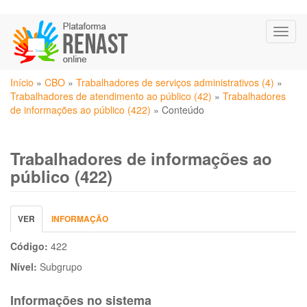
Pular
Toggl
para
naviga
o
conteúdo
Você
principal
Início
»
CBO
»
Trabalhadores de serviços administrativos (4)
»
está
Trabalhadores de atendimento ao público (42)
»
Trabalhadores
aqui
de informações ao público (422)
»
Conteúdo
Trabalhadores de informações ao
público (422)
Abas
VER
(ABA
INFORMAÇÃO
primárias
ATIVA)
Código:
422
Nível:
Subgrupo
Informações no sistema