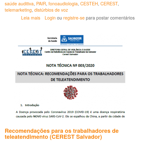
saúde auditiva
,
PAIR
,
fonoaudiologia
,
CESTEH
,
CEREST
,
telemarketing
,
distúrbios de voz
Leia mais
sobre
Login
ou
registre-se
para postar comentários
Boletim
de
Fonoaudiologia
na
Saúde
do
Trabalhador
Recomendações para os trabalhadores de
teleatendimento (CEREST Salvador)