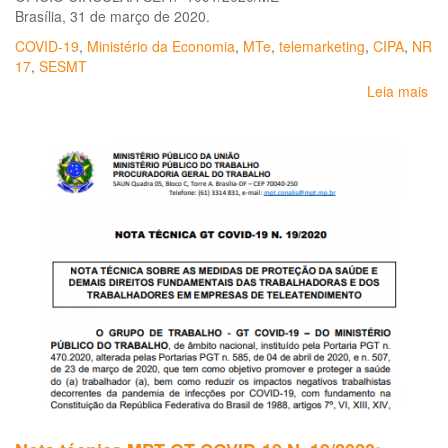
Brasília, 31 de março de 2020.
COVID-19
,
Ministério da Economia
,
MTe
,
telemarketing
,
CIPA
,
NR
17
,
SESMT
Leia mais
so
Or
ger
ao
tr
e
em
do
set
de
tel
em
ra
da
pa
da
CO
19