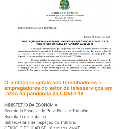
e
ao
tr
qu
re
at
Ao
púb
(r
co
hot
ba
etc
dia
Orientações gerais aos trabalhadores e
da
empregadores do setor de telesserviços em
pa
razão da pandemia da COVID-19
do
Co
MINISTÉRIO DA ECONOMIA
(C
Secretaria Especial de Previdência e Trabalho
19
Secretaria de Trabalho
-
Subsecretaria de Inspeção do Trabalho
DV
OFÍCIO CIRCULAR SEI nº 1091/2020/ME