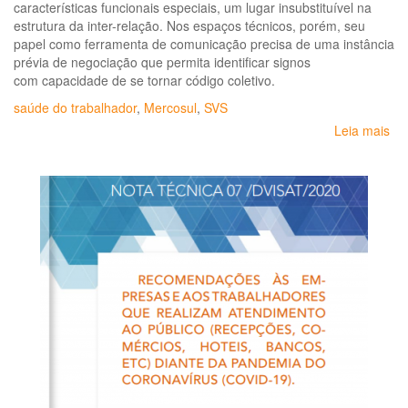
características funcionais especiais, um lugar insubstituível na
estrutura da inter-relação. Nos espaços técnicos, porém, seu
papel como ferramenta de comunicação precisa de uma instância
prévia de negociação que permita identificar signos
com capacidade de se tornar código coletivo.
saúde do trabalhador
,
Mercosul
,
SVS
Leia mais
so
Glo
te
da
sa
do
tra
do
Me