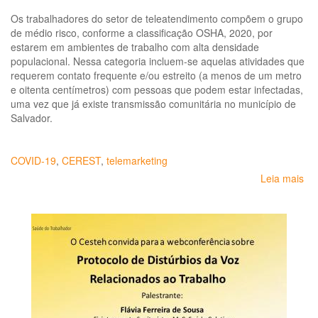
Os trabalhadores do setor de teleatendimento compõem o grupo
de médio risco, conforme a classificação OSHA, 2020, por
estarem em ambientes de trabalho com alta densidade
populacional. Nessa categoria incluem-se aquelas atividades que
requerem contato frequente e/ou estreito (a menos de um metro
e oitenta centímetros) com pessoas que podem estar infectadas,
uma vez que já existe transmissão comunitária no município de
Salvador.
COVID-19
,
CEREST
,
telemarketing
Leia mais
so
Re
pa
os
tr
de
te
(C
Sa