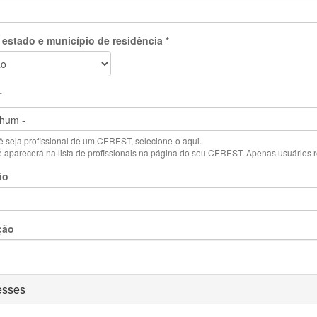
 estado e município de residência
*
T
 seja profissional de um CEREST, selecione-o aqui.
aparecerá na lista de profissionais na página do seu CEREST. Apenas usuários reg
ão
ção
ar
esses