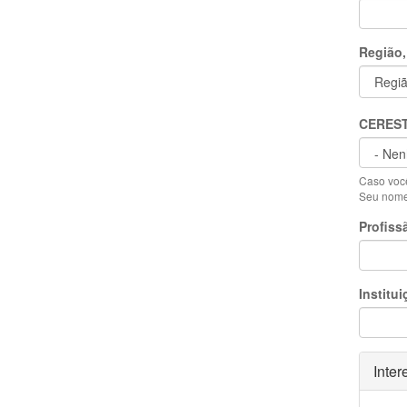
Região,
CERES
Caso você
Seu nome 
Profiss
Institui
Ocult
Inter