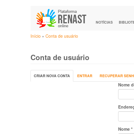
Pular
para
o
NOTÍCIAS
BIBLIO
conteúdo
Você
principal
Início
»
Conta de usuário
está
aqui
Conta de usuário
Abas
CRIAR NOVA CONTA
(ABA
ENTRAR
RECUPERAR SEN
primárias
ATIVA)
Nome d
Endereç
Nome
*