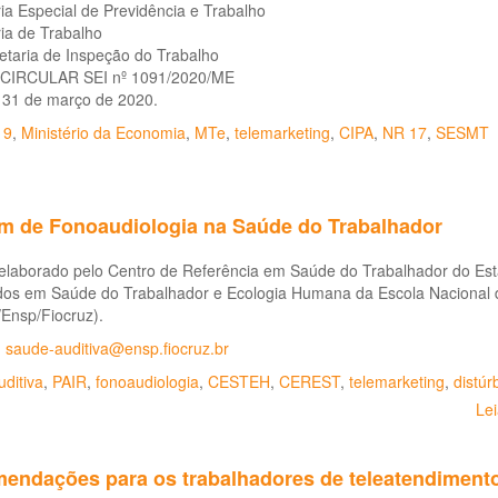
ia Especial de Previdência e Trabalho
ia de Trabalho
etaria de Inspeção do Trabalho
CIRCULAR SEI nº 1091/2020/ME
, 31 de março de 2020.
19
,
Ministério da Economia
,
MTe
,
telemarketing
,
CIPA
,
NR 17
,
SESMT
im de Fonoaudiologia na Saúde do Trabalhador
 elaborado pelo Centro de Referência em Saúde do Trabalhador do Est
dos em Saúde do Trabalhador e Ecologia Humana da Escola Nacional d
Ensp/Fiocruz).
:
saude-auditiva@ensp.fiocruz.br
ditiva
,
PAIR
,
fonoaudiologia
,
CESTEH
,
CEREST
,
telemarketing
,
distúr
Le
endações para os trabalhadores de teleatendiment