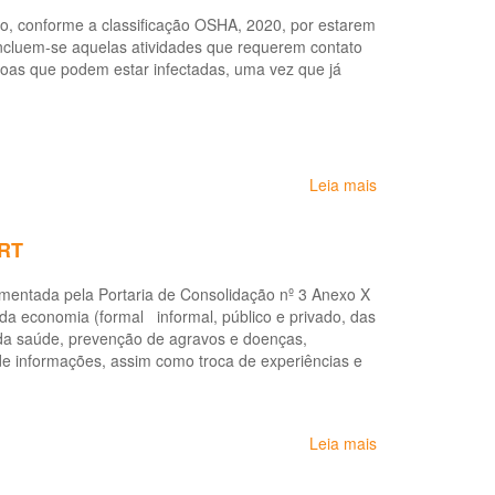
na
COVID-
Saúde
o, conforme a classificação OSHA, 2020, por estarem
19
do
ncluem-se aquelas atividades que requerem contato
Trabalhador
soas que podem estar infectadas, uma vez que já
Leia mais
sobre
Recomendações
para
VRT
os
trabalhadores
amentada pela Portaria de Consolidação nº 3 Anexo X
de
 da economia (formal informal, público e privado, das
teleatendimento
 da saúde, prevenção de agravos e doenças,
(CEREST
de informações, assim como troca de experiências e
Salvador)
Leia mais
sobre
Protocolo:
Distúrbio