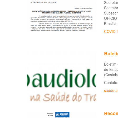
Secretar
Secretar
Subsecr
OFÍCIO 
Brasília
COVID-
Bolet
Boletim
de Estu
(Cesteh/
Contato
saúde au
Recom