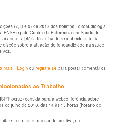
Nota
técnica
MPT-
GT
dições (7, 8 e 9) de 2012 dos boletins Fonoaudiologia
COVID-
 da ENSP e pelo Centro de Referência em Saúde do
19
tacam a trajetória histórica do reconhecimento da
N.
ue dispõe sobre a atuação do fonoaudiólogo na saúde
19/2020:
e voz.
Sobre
as
medidas
ia mais
sobre
Login
ou
registre-se
para postar comentários
de
Boletins
proteção
alertam
da
elacionados ao Trabalho
para
saúde
a
e
SP/Fiocruz) convida para a webconferência sobre
saúde
Demais
1 de julho de 2018, das 14 às 15 horas (horário de
do
direitos
trabalhador
fundamentais
das
anitarista e mestre em saúde coletiva, da
trabalhadoras
e
dos