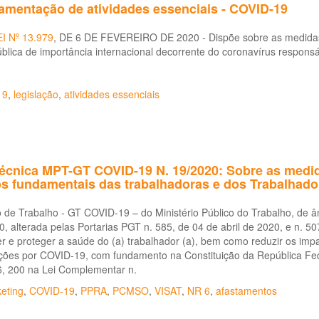
amentação de atividades essenciais - COVID-19
EI Nº 13.979
, DE 6 DE FEVEREIRO DE 2020 - Dispõe sobre as medida
blica de importância internacional decorrente do coronavírus responsá
19
,
legislação
,
atividades essenciais
técnica MPT-GT COVID-19 N. 19/2020: Sobre as medi
tos fundamentais das trabalhadoras e dos Trabalhad
de Trabalho - GT COVID-19 – do Ministério Público do Trabalho, de âmb
, alterada pelas Portarias PGT n. 585, de 04 de abril de 2020, e n. 
 e proteger a saúde do (a) trabalhador (a), bem como reduzir os imp
ções por COVID-19, com fundamento na Constituição da República Federat
6, 200 na Lei Complementar n.
eting
,
COVID-19
,
PPRA
,
PCMSO
,
VISAT
,
NR 6
,
afastamentos