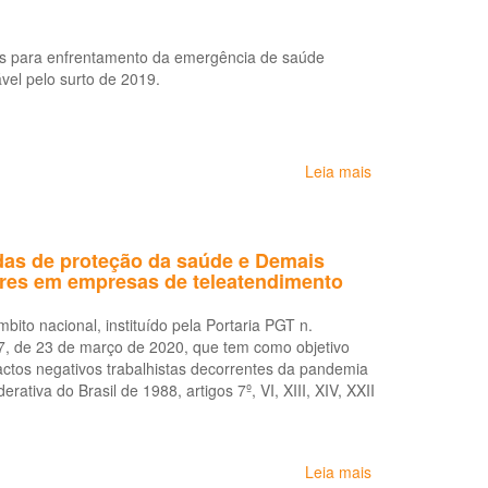
de
Voz
s para enfrentamento da emergência de saúde
Relacionado
vel pelo surto de 2019.
ao
Trabalho
–
DVRT
Leia mais
sobre
Regulamentaçã
de
atividades
das de proteção da saúde e Demais
essenciais
ores em empresas de teleatendimento
-
COVID-
19
ito nacional, instituído pela Portaria PGT n.
507, de 23 de março de 2020, que tem como objetivo
actos negativos trabalhistas decorrentes da pandemia
iva do Brasil de 1988, artigos 7º, VI, XIII, XIV, XXII
Leia mais
sobre