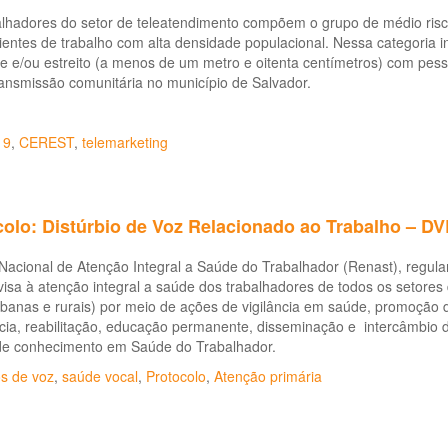
alhadores do setor de teleatendimento compõem o grupo de médio risc
ntes de trabalho com alta densidade populacional. Nessa categoria i
e e/ou estreito (a menos de um metro e oitenta centímetros) com pes
ransmissão comunitária no município de Salvador.
19
,
CEREST
,
telemarketing
colo: Distúrbio de Voz Relacionado ao Trabalho – D
Nacional de Atenção Integral a Saúde do Trabalhador (Renast), regul
visa à atenção integral a saúde dos trabalhadores de todos os setores
rbanas e rurais) por meio de ações de vigilância em saúde, promoção
cia, reabilitação, educação permanente, disseminação e intercâmbio 
de conhecimento em Saúde do Trabalhador.
os de voz
,
saúde vocal
,
Protocolo
,
Atenção primária