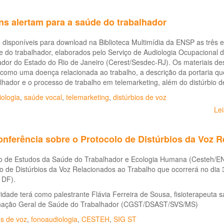
ns alertam para a saúde do trabalhador
 disponíveis para download na Biblioteca Multimídia da ENSP as três e
e do trabalhador, elaborados pelo Serviço de Audiologia Ocupacional
dor do Estado do Rio de Janeiro (Cerest/Sesdec-RJ). Os materiais des
 como uma doença relacionada ao trabalho, a descrição da portaria q
lhador e o processo de trabalho em telemarketing, além do distúrbio d
ologia
,
saúde vocal
,
telemarketing
,
distúrbios de voz
Le
nferência sobre o Protocolo de Distúrbios da Voz R
o de Estudos da Saúde do Trabalhador e Ecologia Humana (Cesteh/EN
o de Distúrbios da Voz Relacionados ao Trabalho que ocorrerá no dia 3
- DF).
vidade terá como palestrante Flávia Ferreira de Sousa, fisioterapeuta s
ação Geral de Saúde do Trabalhador (CGST/DSAST/SVS/MS)
os de voz
,
fonoaudiologia
,
CESTEH
,
SIG ST