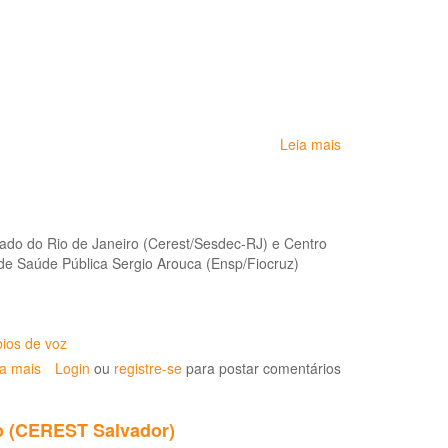
Leia mais
sobre
Orientações
gerais
aos
trabalhadores
ado do Rio de Janeiro (Cerest/Sesdec-RJ) e Centro
e
e Saúde Pública Sergio Arouca (Ensp/Fiocruz)
empregadores
do
setor
de
bios de voz
telesserviços
em
ia mais
sobre
Login
ou
registre-se
para postar comentários
razão
Boletim
da
de
pandemia
o (CEREST Salvador)
Fonoaudiologia
da