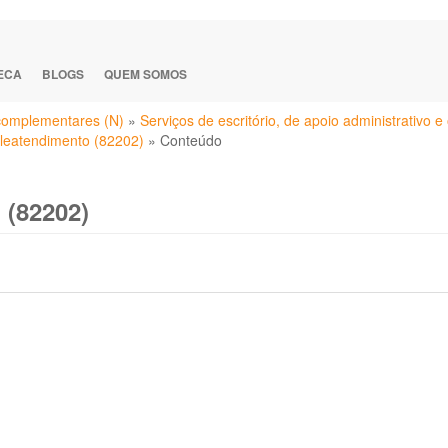
TECA
BLOGS
QUEM SOMOS
 complementares (N)
»
Serviços de escritório, de apoio administrativo 
eleatendimento (82202)
»
Conteúdo
 (82202)