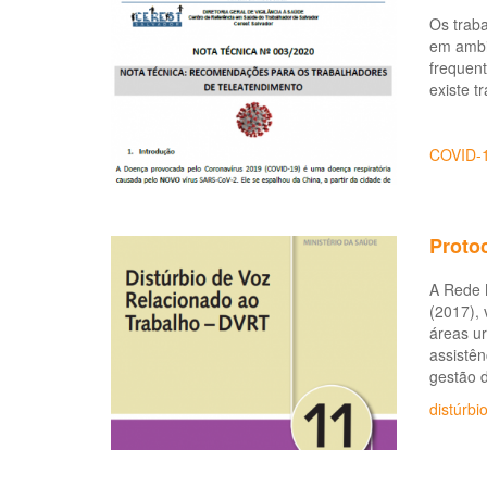
Os trab
em ambie
frequent
existe t
COVID-
Proto
A Rede 
(2017), 
áreas u
assistên
gestão 
distúrbi