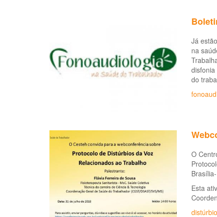
Boleti
Já estão
na saúd
Trabalha
disfonia
do traba
fonoaudi
Webco
O Centr
Protocol
Brasília
Esta ati
Coorden
distúrbi