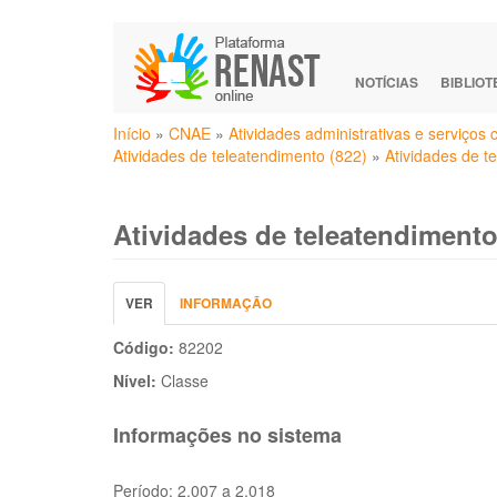
Pular
para
o
NOTÍCIAS
BIBLIO
conteúdo
Você
principal
Início
»
CNAE
»
Atividades administrativas e serviços
está
Atividades de teleatendimento (822)
»
Atividades de t
aqui
Atividades de teleatendimento
Abas
VER
(ABA
INFORMAÇÃO
primárias
ATIVA)
Código:
82202
Nível:
Classe
Informações no sistema
Período:
2.007 a 2.018