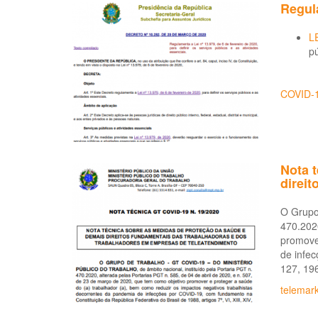
Regul
L
pú
COVID-
Nota 
direi
O Grupo 
470.2020
promover
de infec
127, 19
telemark