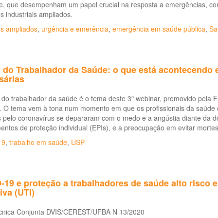
e, que desempenham um papel crucial na resposta a emergências, com
s industriais ampliados.
es ampliados
,
urgência e emerência
,
emergência em saúde pública
,
Sa
 do Trabalhador da Saúde: o que está acontecendo 
sárias
do trabalhador da saúde é o tema deste 3º webinar, promovido pela F
. O tema vem à tona num momento em que os profissionais da saúde q
 pelo coronavírus se depararam com o medo e a angústia diante da do
ntos de proteção individual (EPIs), e a preocupação em evitar morte
19
,
trabalho em saúde
,
USP
19 e proteção a trabalhadores de saúde alto risco e 
iva (UTI)
cnica Conjunta DVIS/CEREST/UFBA N 13/2020