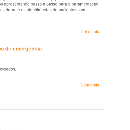
à
deos apresentando passo a passo para a paramentação
saúde
dos durante os atendimentos de pacientes com
Leia mais
sobre
Paramentação
e
os de emergência
desparamentaç
para
atendimentos
de
sociados.
pacientes
com
síndromes
Leia mais
sobre
gripais
Gravidade
e
dos
procedimentos
acidentes
que
de
produzam
trabalho
aerossóis
atendidos
em