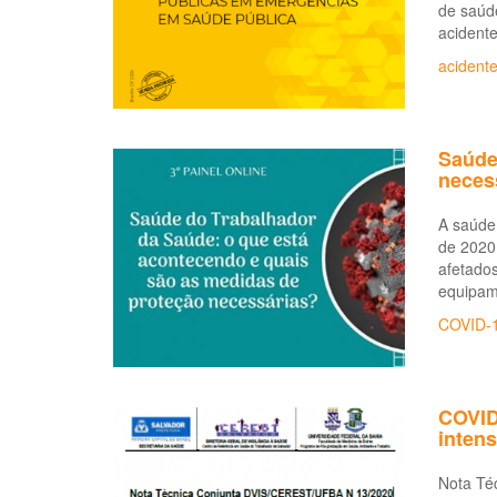
de saúd
acidente
acident
Saúde
neces
A saúde 
de 2020
afetados
equipame
COVID-
COVID-
intens
Nota Té