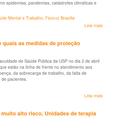
o epidemias, pandemias, catástrofes climáticas e
úde Mental e Trabalho
,
Fiocruz Brasília
Leia mais
sobre
Saúde
Mental
e quais as medidas de proteção
dos
Trabalhadores
dos
aculdade de Saúde Pública da USP no dia 2 de abril
Serviços
ue estão na linha de frente no atendimento aos
de
ença, da sobrecarga de trabalho, da falta de
Saúde:
s de pacientes.
diretrizes
para
formulação
Leia mais
sobre
de
Saúde
políticas
do
públicas
muito alto risco, Unidades de terapia
Trabalhador
em
da
Emergências
Saúde:
em
o
Saúde