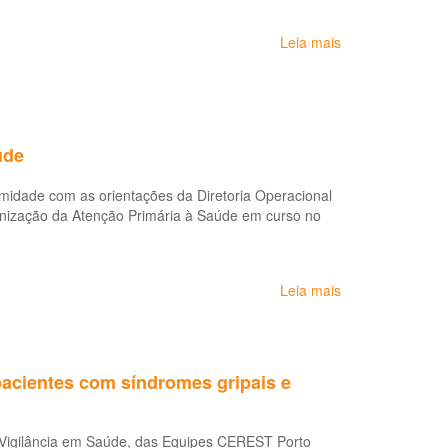
que
Pública
está
Leia mais
sobre
acontecendo
COVID-
e
19
quais
e
as
proteção
medidas
a
de
úde
trabalhadores
proteção
de
necessárias
idade com as orientações da Diretoria Operacional
saúde
anização da Atenção Primária à Saúde em curso no
alto
risco
e
muito
Leia mais
sobre
alto
Protocolo:
risco,
saúde
Unidades
do
de
trabalhador
acientes com síndromes gripais e
terapia
na
intensiva
atenção
(UTI)
primária
e Vigilância em Saúde, das Equipes CEREST Porto