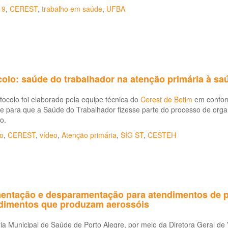
19
,
CEREST
,
trabalho em saúde
,
UFBA
olo: saúde do trabalhador na atenção primária à sa
tocolo foi elaborado pela equipe técnica do
Cerest de Betim
em conform
e para que a Saúde do Trabalhador fizesse parte do processo de org
o.
o
,
CEREST
,
vídeo
,
Atenção primária
,
SIG ST
,
CESTEH
entação e desparamentação para atendimentos de p
dimentos que produzam aerossóis
ia Municipal de Saúde de Porto Alegre, por meio da Diretora Geral d