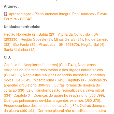
Arquivo:
Apresentação - Plano Atenção Integral Pop. Amianto - Flavia
Ferreira - CGSAT
Unidades territoriais:
Região Nordeste (2)
,
Bahia (29)
,
Vitória da Conquista - BA
(293330)
,
Região Sudeste (3)
,
Minas Gerais (31)
,
Rio de Janeiro
(33)
,
São Paulo (35)
,
Piracicaba - SP (353870)
,
Região Sul (4)
,
Santa Catarina (42)
CID:
Capítulo II - Neoplasias [tumores] (C00-D48)
,
Neoplasias
malignas do aparelho respiratório e dos órgãos intratorácicos
(C30-C39)
,
Neoplasias malignas do tecido mesotelial e tecidos
moles (C45-C49)
,
Mesotelioma (C45)
,
Capítulo IX - Doenças do
aparelho circulatório (I00-I99)
,
Outras formas de doença do
coração (I30-I52)
,
Transtornos não-reumáticos da valva mitral
(I34)
,
Capítulo X - Doenças do aparelho respiratório (J00-J99)
,
Doenças pulmonares devidas a agentes externos (J60-J70)
,
Pneumoconiose dos mineiros de carvão (J60)
,
Outras doenças
da pleura (J90-J94)
,
Derrame pleural não classificado em outra