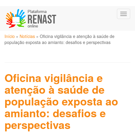
Pular
Toggl
para
naviga
o
conteúdo
Você
principal
Início
»
Notícias
»
Oficina vigilância e atenção à saúde de
está
população exposta ao amianto: desafios e perspectivas
aqui
Oficina vigilância e
atenção à saúde de
população exposta ao
amianto: desafios e
perspectivas