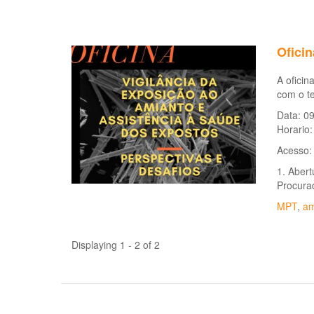
Oficin
A oficin
com o te
Data: 0
Horario:
Acesso
1. Aber
Procurad
MPT
,
am
Displaying 1 - 2 of 2