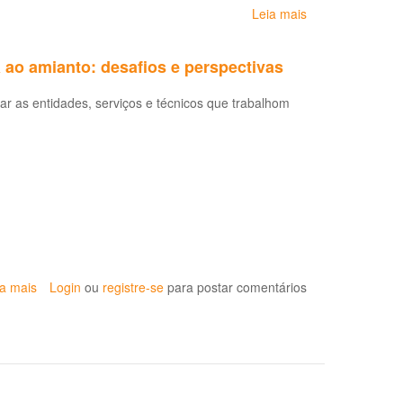
Leia mais
sobre
CEREST
Regional
 ao amianto: desafios e perspectivas
de
Vitória
ular as entidades, serviços e técnicos que trabalhom
da
Conquista
ia mais
sobre
Login
ou
registre-se
para postar comentários
Oficina
vigilância
e
atenção
à
saúde