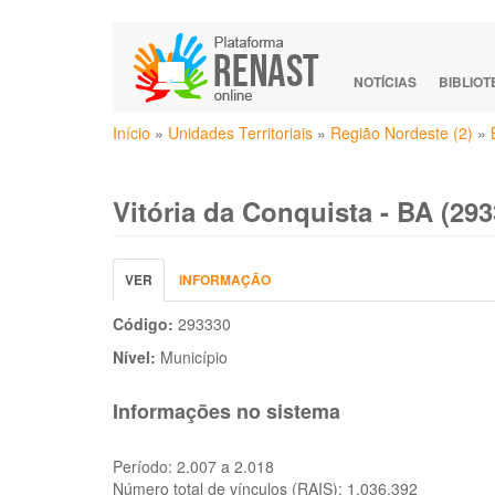
Pular
para
o
NOTÍCIAS
BIBLIO
conteúdo
Você
principal
Início
»
Unidades Territoriais
»
Região Nordeste (2)
»
está
aqui
Vitória da Conquista - BA (293
Abas
VER
(ABA
INFORMAÇÃO
primárias
ATIVA)
Código:
293330
Nível:
Município
Informações no sistema
Período:
2.007 a 2.018
Número total de vínculos (RAIS):
1.036.392