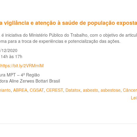
a vigilância e atenção à saúde de população exposta
a é iniciativa do Ministério Público do Trabalho, com o objetivo de artic
ma para a troca de experiências e potencialização das ações.
9/12/2020
 14h às 17h
:
https://bit.ly/2VRMmlM
tura MPT – 4ª Região
ora Aline Zerwes Bottari Brasil
ianto
,
ABREA
,
CGSAT
,
CEREST
,
Datatox
,
asbesto
,
asbestose
,
Câncer
Le