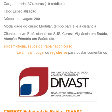
Carga horária: 374 horas (19 créditos)
Tipo: Especialização
Número de vagas: 200
Modalidade do curso: Modular, tempo parcial e à distância
Clientela-alvo: Profissionais do SUS, Cerest, Vigilância em Saúde,
Atenção Primária em Saúde etc.
epidemiologia
,
saúde do trabalhador
,
curso
Leia mais
sobre
Login
ou
registre-se
para postar comentários
I
Curso
de
Especialização
à
Distância
de
Epidemiologia
em
Saúde
do
CEREST Estadual da Bahia - DIVAST