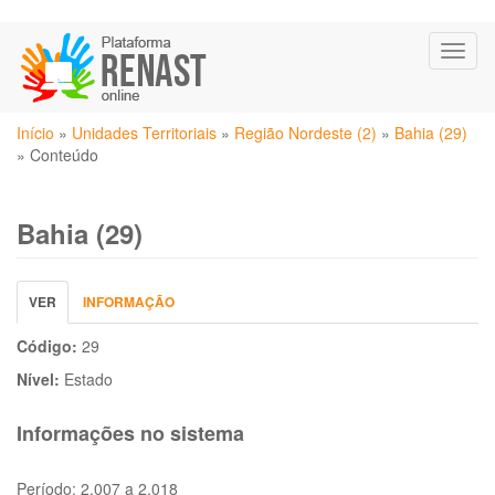
Pular
Toggl
para
naviga
o
conteúdo
Você
principal
Início
»
Unidades Territoriais
»
Região Nordeste (2)
»
Bahia (29)
está
»
Conteúdo
aqui
Bahia (29)
Abas
VER
(ABA
INFORMAÇÃO
primárias
ATIVA)
Código:
29
Nível:
Estado
Informações no sistema
Período:
2.007 a 2.018