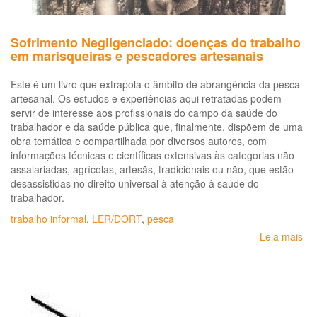
Sofrimento Negligenciado: doenças do trabalho
em marisqueiras e pescadores artesanais
Este é um livro que extrapola o âmbito de abrangência da pesca
artesanal. Os estudos e experiências aqui retratadas podem
servir de interesse aos profissionais do campo da saúde do
trabalhador e da saúde pública que, finalmente, dispõem de uma
obra temática e compartilhada por diversos autores, com
informações técnicas e científicas extensivas às categorias não
assalariadas, agrícolas, artesãs, tradicionais ou não, que estão
desassistidas no direito universal à atenção à saúde do
trabalhador.
trabalho informal
,
LER/DORT
,
pesca
Leia mais
so
So
Ne
do
do
tra