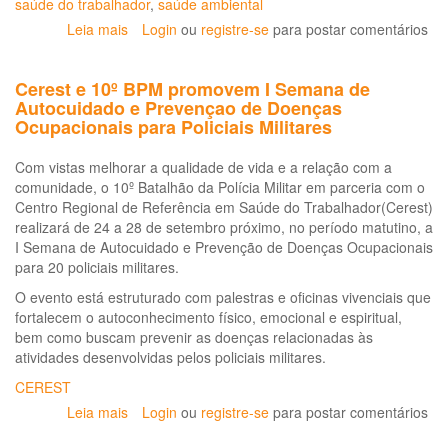
saúde do trabalhador
,
saúde ambiental
Leia mais
sobre
Login
ou
registre-se
para postar comentários
Saúde,
ambiente
Cerest e 10º BPM promovem I Semana de
e
Autocuidado e Prevençao de Doenças
trabalho
Ocupacionais para Policiais Militares
é
tema
Com vistas melhorar a qualidade de vida e a relação com a
de
comunidade, o 10º Batalhão da Polícia Militar em parceria com o
publicação
Centro Regional de Referência em Saúde do Trabalhador(Cerest)
realizará de 24 a 28 de setembro próximo, no período matutino, a
I Semana de Autocuidado e Prevenção de Doenças Ocupacionais
para 20 policiais militares.
O evento está estruturado com palestras e oficinas vivenciais que
fortalecem o autoconhecimento físico, emocional e espiritual,
bem como buscam prevenir as doenças relacionadas às
atividades desenvolvidas pelos policiais militares.
CEREST
Leia mais
sobre
Login
ou
registre-se
para postar comentários
Cerest