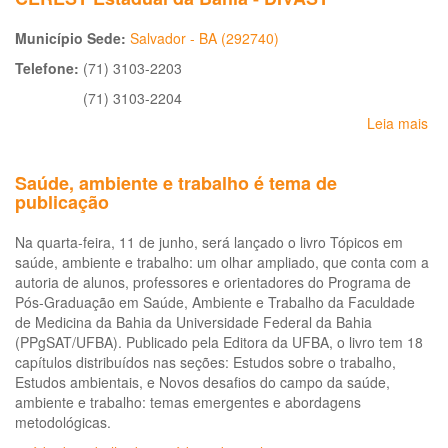
Trabalhador
Município Sede:
Salvador - BA (292740)
Telefone:
(71) 3103-2203
(71) 3103-2204
Leia mais
so
CE
Es
Saúde, ambiente e trabalho é tema de
da
publicação
Ba
-
Na quarta-feira, 11 de junho, será lançado o livro Tópicos em
DI
saúde, ambiente e trabalho: um olhar ampliado, que conta com a
autoria de alunos, professores e orientadores do Programa de
Pós-Graduação em Saúde, Ambiente e Trabalho da Faculdade
de Medicina da Bahia da Universidade Federal da Bahia
(PPgSAT/UFBA). Publicado pela Editora da UFBA, o livro tem 18
capítulos distribuídos nas seções: Estudos sobre o trabalho,
Estudos ambientais, e Novos desafios do campo da saúde,
ambiente e trabalho: temas emergentes e abordagens
metodológicas.