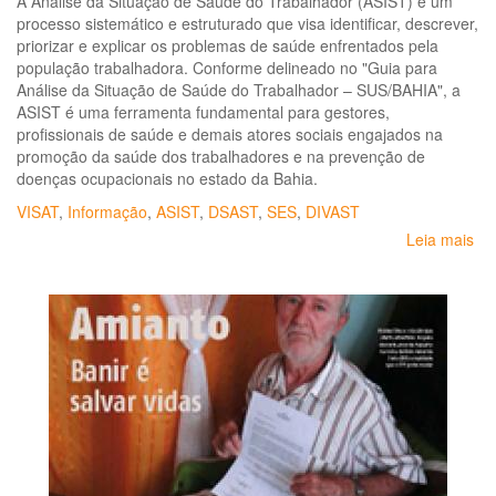
A Análise da Situação de Saúde do Trabalhador (ASIST) é um
processo sistemático e estruturado que visa identificar, descrever,
priorizar e explicar os problemas de saúde enfrentados pela
população trabalhadora. Conforme delineado no "Guia para
Análise da Situação de Saúde do Trabalhador – SUS/BAHIA", a
ASIST é uma ferramenta fundamental para gestores,
profissionais de saúde e demais atores sociais engajados na
promoção da saúde dos trabalhadores e na prevenção de
doenças ocupacionais no estado da Bahia.
VISAT
,
Informação
,
ASIST
,
DSAST
,
SES
,
DIVAST
Leia mais
so
Gu
pa
Aná
da
Si
de
Sa
do
Tr