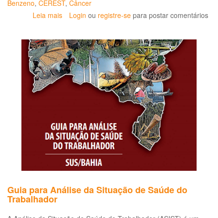
Benzeno
,
CEREST
,
Câncer
Leia mais
sobre
Login
ou
registre-se
para postar comentários
SRTE
determina
interdição
da
refinaria
após
vazamento
de
benzeno
Guia para Análise da Situação de Saúde do
Trabalhador