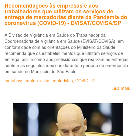
Recomendações às empresas e aos
trabalhadores que utilizam os serviços de
entrega de mercadorias diante da Pandemia do
coronavírus (COVID-19) - DVISAT/COVISA/SP
A Divisão de Vigilância em Saúde do Trabalhador da
Coordenadoria de Vigilância em Saúde (DVISAT/COVISA), em
conformidade com as orientações do Ministério da Saúde,
recomenda que os estabelecimentos que utilizam serviços de
entrega, assim como aos profissionais que realizam as entregas,
adotem as seguintes medidas durante o período de emergência
em saúde no Município de São Paulo.
motoboys
,
motociclistas
,
motoristas
,
COVID-19
Leia mais
so
Re
às
em
e
ao
tr
qu