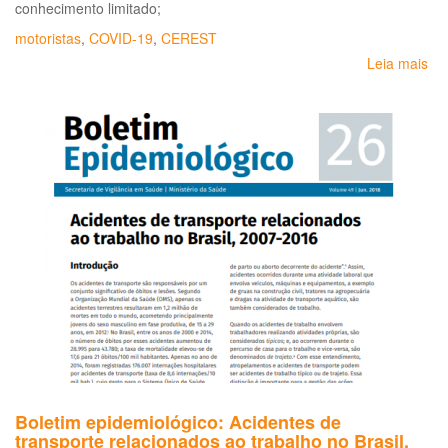
ci
conhecimento limitado;
de
motoristas
,
COVID-19
,
CEREST
Sã
Pa
Leia mais
so
Me
de
pr
e
con
pa
a
inf
hu
pe
no
co
-
CO
19
-
pa
Boletim epidemiológico: Acidentes de
em
transporte relacionados ao trabalho no Brasil,
de