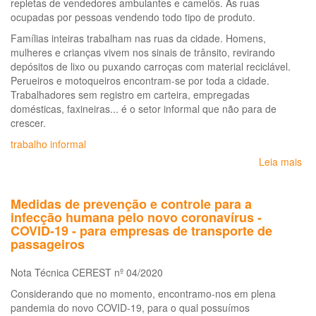
repletas de vendedores ambulantes e camelôs. As ruas
ao
ocupadas por pessoas vendendo todo tipo de produto.
tra
no
Famílias inteiras trabalham nas ruas da cidade. Homens,
Bra
mulheres e crianças vivem nos sinais de trânsito, revirando
20
depósitos de lixo ou puxando carroças com material reciclável.
20
Perueiros e motoqueiros encontram-se por toda a cidade.
Trabalhadores sem registro em carteira, empregadas
domésticas, faxineiras... é o setor informal que não para de
crescer.
trabalho informal
Leia mais
so
Ma
do
Medidas de prevenção e controle para a
tra
infecção humana pelo novo coronavírus -
inf
COVID-19 - para empresas de transporte de
Per
passageiros
so
do
Nota Técnica CEREST nº 04/2020
tr
inf
Considerando que no momento, encontramo-nos em plena
na
pandemia do novo COVID-19, para o qual possuímos