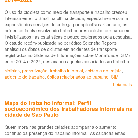
O uso da bicicleta como meio de transporte e trabalho cresceu
intensamente no Brasil na última década, especialmente com a
expansão dos serviços de entrega por aplicativos. Contudo, os
acidentes fatais envolvendo trabalhadores ciclistas permanecem
invisibilizados nas estatísticas e pouco explorados pela pesquisa.
O estudo recém-publicado no periódico Scientific Reports
analisou os óbitos de ciclistas em acidentes de transporte
registrados no Sistema de Informações sobre Mortalidade (SIM)
entre 2014 e 2022, destacando aqueles associados ao trabalho.
ciclistas
,
precarização
,
trabalho informal
,
acidente de trajeto
,
acidente de trabalho
,
óbitos relacionados ao trabalho
,
SIM
Leia mais
so
Te
e
Mapa do trabalho informal: Perfil
pa
socioeconômico dos trabalhadores informais na
da
cidade de São Paulo
fat
de
Quem mora nas grandes cidades acompanha o aumento
cic
contínuo da presença do trabalho informal. As calçadas estão
re