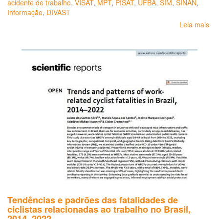
acidente de trabalho
,
VISAT
,
MPT
,
PISAT
,
UFBA
,
SIM
,
SINAN
,
Informação
,
DIVAST
Leia mais
so
Ac
de
Tr
na
Bah
liç
ap
des
e
per
Tendências e padrões das fatalidades de
ciclistas relacionadas ao trabalho no Brasil,
2014–2022