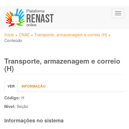
Pular
Toggl
para
naviga
o
conteúdo
Você
principal
Início
»
CNAE
»
Transporte, armazenagem e correio (H)
»
está
Conteúdo
aqui
Transporte, armazenagem e correio
(H)
Abas
VER
(ABA
INFORMAÇÃO
primárias
ATIVA)
Código:
H
Nível:
Seção
Informações no sistema