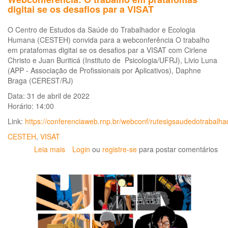
digitai se os desafios par a VISAT
O Centro de Estudos da Saúde do Trabalhador e Ecologia
Humana (CESTEH) convida para a webconferência O trabalho
em pratafomas digitai se os desafios par a VISAT com Cirlene
Christo e Juan Buriticá (Instituto de Psicologia/UFRJ), Livio Luna
(APP - Associação de Profissionais por Aplicativos), Daphne
Braga (CEREST/RJ)
Data: 31 de abril de 2022
Horário: 14:00
Link:
https://conferenciaweb.rnp.br/webconf/rutesigsaudedotrabalha
CESTEH
,
VISAT
Leia mais
sobre
Login
ou
registre-se
para postar comentários
Webconferência:
O
trabalho
em
pratafomas
digitai
se