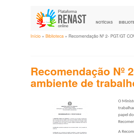
Pular
para
o
NOTÍCIAS
BIBLIO
conteúdo
Você
principal
Início
»
Biblioteca
»
Recomendação Nº 2- PGT/GT COVID
está
aqui
Recomendação Nº 2-
ambiente de trabal
O Minist
trabalha
papel do
Recomen
A Recome