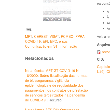
responsá
À 
À 
Ao
Tag:
Aç
MPT
,
CEREST
,
VISAT
,
PCMSO
,
PPRA
,
Veja a r
COVID-19
,
EPI
,
EPC
,
e-sus
,
Arquiv
Comunicação em ST
,
Informação
reco
Relacionados
CID:
Capítulo
Nota técnica MPT-GT COVID-19 N.
U49)
,
C
18/2020: Sobre fiscalização das normas
de biossegurança, vigilância
epidemiológica e de regularidade dos
pagamentos nos contratos de prestação
de serviços terceirizados na pandemia
de COVID-19
|
Recurso
Nota técnica SES-RN: Orientações