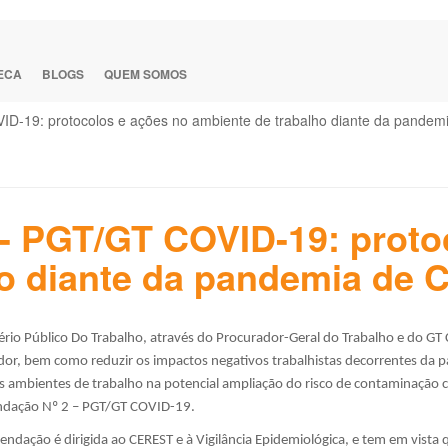
TECA
BLOGS
QUEM SOMOS
-19: protocolos e ações no ambiente de trabalho diante da pandem
 PGT/GT COVID-19: proto
ho diante da pandemia de 
ério Público Do Trabalho, através do Procurador-Geral do Trabalho e do G
dor, bem como reduzir os impactos negativos trabalhistas decorrentes da
s ambientes de trabalho na potencial ampliação do risco de contaminação
dação Nº 2 – PGT/GT COVID-19.
ndação é dirigida ao CEREST e à Vigilância Epidemiológica, e tem em vista