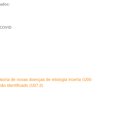
tados:
e COVID
sória de novas doenças de etiologia incerta (U00-
ão identificado (U07.2)