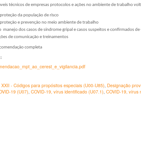
veis técnicos de empresas protocolos e ações no ambiente de trabalho vol
proteção da população de risco
proteção e prevenção no meio ambiente de trabalho
 manejo dos casos de síndrome gripal e casos suspeitos e confirmados d
ões de comunicação e treinamentos
ecomendação completa
o:
mendacao_mpt_ao_cerest_e_vigilancia.pdf
 XXII - Códigos para propósitos especiais (U00-U85)
,
Designação provi
OVID-19 (U07)
,
COVID-19, vírus identificado (U07.1)
,
COVID-19, vírus n