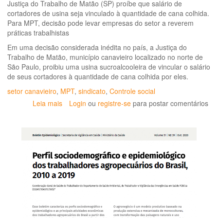
Justiça do Trabalho de Matão (SP) proíbe que salário de
cortadores de usina seja vinculado à quantidade de cana colhida.
Para MPT, decisão pode levar empresas do setor a reverem
práticas trabalhistas
Em uma decisão considerada inédita no país, a Justiça do
Trabalho de Matão, município canavieiro localizado no norte de
São Paulo, proibiu uma usina sucroalcooleira de vincular o salário
de seus cortadores à quantidade de cana colhida por eles.
setor canavieiro
,
MPT
,
sindicato
,
Controle social
Leia mais
sobre
Login
ou
registre-se
para postar comentários
Justiça
proíbe
pagamento
por
produção
em
usina
de
São
Paulo