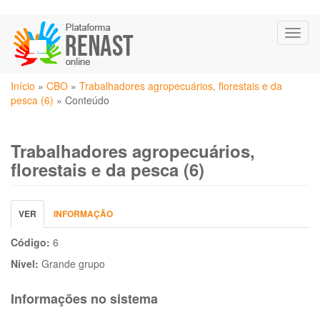
Pular
Toggl
para
naviga
o
conteúdo
Você
principal
Início
»
CBO
»
Trabalhadores agropecuários, florestais e da
está
pesca (6)
»
Conteúdo
aqui
Trabalhadores agropecuários,
florestais e da pesca (6)
Abas
VER
(ABA
INFORMAÇÃO
primárias
ATIVA)
Código:
6
Nível:
Grande grupo
Informações no sistema