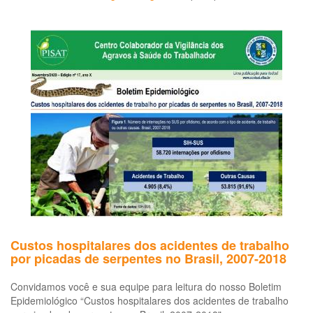
Trabalhadores
rurais
são
intoxicados
por
agrotóxico
em
plantação
de
soja
no
DF
Custos hospitalares dos acidentes de trabalho
por picadas de serpentes no Brasil, 2007-2018
Convidamos você e sua equipe para leitura do nosso Boletim
Epidemiológico “Custos hospitalares dos acidentes de trabalho