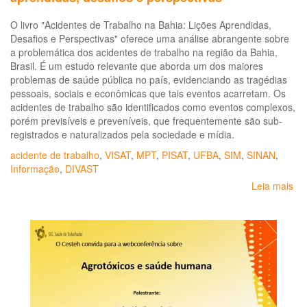
O livro "Acidentes de Trabalho na Bahia: Lições Aprendidas,
Desafios e Perspectivas" oferece uma análise abrangente sobre
a problemática dos acidentes de trabalho na região da Bahia,
Brasil. É um estudo relevante que aborda um dos maiores
problemas de saúde pública no país, evidenciando as tragédias
pessoais, sociais e econômicas que tais eventos acarretam. Os
acidentes de trabalho são identificados como eventos complexos,
porém previsíveis e preveníveis, que frequentemente são sub-
registrados e naturalizados pela sociedade e mídia.
acidente de trabalho
,
VISAT
,
MPT
,
PISAT
,
UFBA
,
SIM
,
SINAN
,
Informação
,
DIVAST
Leia mais
so
Ac
de
Tr
na
Bah
liç
ap
des