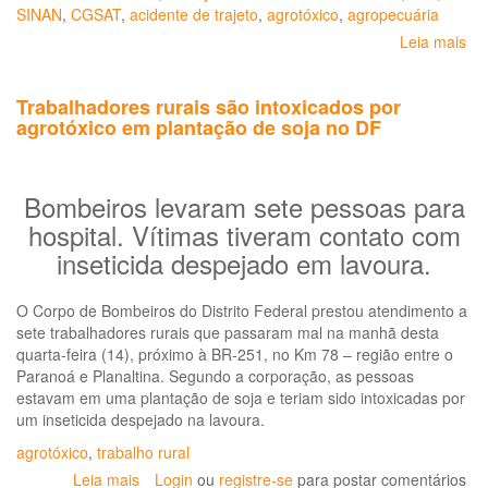
SINAN
,
CGSAT
,
acidente de trajeto
,
agrotóxico
,
agropecuária
Leia mais
so
Per
so
Trabalhadores rurais são intoxicados por
e
agrotóxico em plantação de soja no DF
ep
do
tr
ag
Bombeiros levaram sete pessoas para
do
hospital. Vítimas tiveram contato com
Bra
inseticida despejado em lavoura.
20
a
20
O Corpo de Bombeiros do Distrito Federal prestou atendimento a
sete trabalhadores rurais que passaram mal na manhã desta
quarta-feira (14), próximo à BR-251, no Km 78 – região entre o
Paranoá e Planaltina. Segundo a corporação, as pessoas
estavam em uma plantação de soja e teriam sido intoxicadas por
um inseticida despejado na lavoura.
agrotóxico
,
trabalho rural
Leia mais
sobre
Login
ou
registre-se
para postar comentários