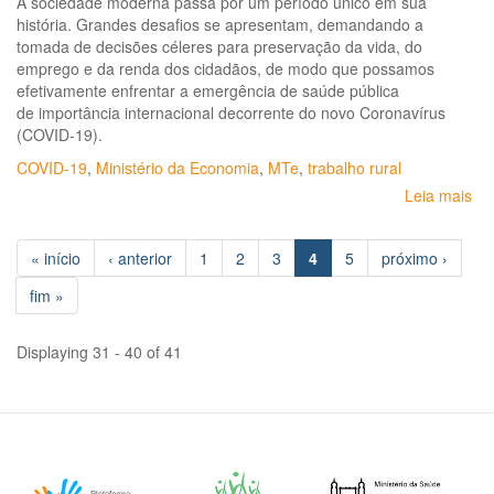
A sociedade moderna passa por um período único em sua
história. Grandes desafios se apresentam, demandando a
tomada de decisões céleres para preservação da vida, do
emprego e da renda dos cidadãos, de modo que possamos
efetivamente enfrentar a emergência de saúde pública
de importância internacional decorrente do novo Coronavírus
(COVID-19).
COVID-19
,
Ministério da Economia
,
MTe
,
trabalho rural
Leia mais
so
Or
ger
« início
‹ anterior
1
2
3
4
5
próximo ›
ao
em
fim »
e
tr
do
Displaying 31 - 40 of 41
set
rur
em
ra
da
pa