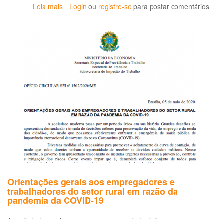
Leia mais
sobre
Login
ou
registre-se
para postar comentários
O
Pacote
do
Veneno:
artigo
do
'Cadernos'
debate
o
projeto
de
lei
sobre
os
agrotóxicos
Orientações gerais aos empregadores e
trabalhadores do setor rural em razão da
pandemia da COVID-19