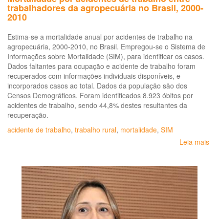
trabalhadores da agropecuária no Brasil, 2000-
2010
Estima-se a mortalidade anual por acidentes de trabalho na
agropecuária, 2000-2010, no Brasil. Empregou-se o Sistema de
Informações sobre Mortalidade (SIM), para identificar os casos.
Dados faltantes para ocupação e acidente de trabalho foram
recuperados com informações individuais disponíveis, e
incorporados casos ao total. Dados da população são dos
Censos Demográficos. Foram identificados 8.923 óbitos por
acidentes de trabalho, sendo 44,8% destes resultantes da
recuperação.
acidente de trabalho
,
trabalho rural
,
mortalidade
,
SIM
Leia mais
so
Mo
po
ac
de
tra
ent
tr