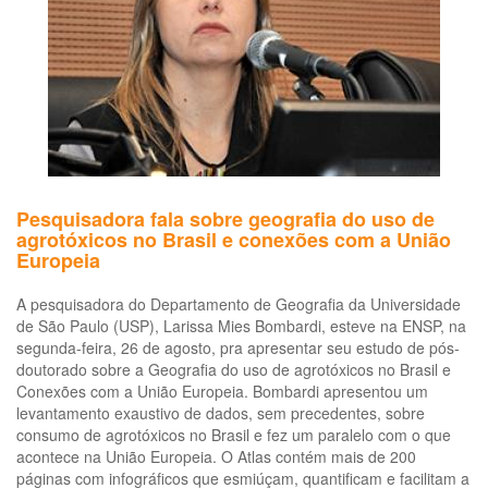
da
ag
no
Bra
20
20
Pesquisadora fala sobre geografia do uso de
agrotóxicos no Brasil e conexões com a União
Europeia
A pesquisadora do Departamento de Geografia da Universidade
de São Paulo (USP), Larissa Mies Bombardi, esteve na ENSP, na
segunda-feira, 26 de agosto, pra apresentar seu estudo de pós-
doutorado sobre a Geografia do uso de agrotóxicos no Brasil e
Conexões com a União Europeia. Bombardi apresentou um
levantamento exaustivo de dados, sem precedentes, sobre
consumo de agrotóxicos no Brasil e fez um paralelo com o que
acontece na União Europeia. O Atlas contém mais de 200
páginas com infográficos que esmiúçam, quantificam e facilitam a