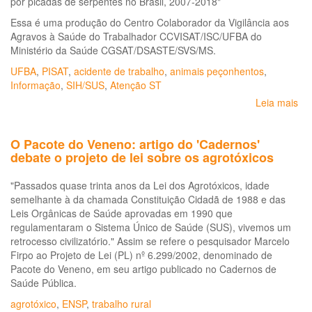
por picadas de serpentes no Brasil, 2007-2018"
Essa é uma produção do Centro Colaborador da Vigilância aos
Agravos à Saúde do Trabalhador CCVISAT/ISC/UFBA do
Ministério da Saúde CGSAT/DSASTE/SVS/MS.
UFBA
,
PISAT
,
acidente de trabalho
,
animais peçonhentos
,
Informação
,
SIH/SUS
,
Atenção ST
Leia mais
so
Cu
hos
O Pacote do Veneno: artigo do 'Cadernos'
do
debate o projeto de lei sobre os agrotóxicos
ac
de
"Passados quase trinta anos da Lei dos Agrotóxicos, idade
tra
semelhante à da chamada Constituição Cidadã de 1988 e das
po
Leis Orgânicas de Saúde aprovadas em 1990 que
pi
regulamentaram o Sistema Único de Saúde (SUS), vivemos um
de
retrocesso civilizatório." Assim se refere o pesquisador Marcelo
se
Firpo ao Projeto de Lei (PL) nº 6.299/2002, denominado de
no
Pacote do Veneno, em seu artigo publicado no Cadernos de
Bra
Saúde Pública.
20
20
agrotóxico
,
ENSP
,
trabalho rural