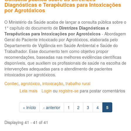
Diagnósticas e Terapêuticas para Intoxicações
por Agrotóxicos
O Ministério da Saúde acaba de lançar a consulta pública sobre o
1° capítulo do documento de
Diretrizes Diagnósticas e
Terapêuticas para Intoxicações por Agrotóxicos
- Abordagem
Geral do Paciente intoxicado por Agrotóxicos, elaborada pelo
Departamento de Vigilância em Saúde Ambiental e Saúde do
Trabalhador. Esse documento tem como objetivo propor
recomendações, baseadas nas melhores evidências científicas
disponíveis, que auxiliem os profissionais de saúde na escolha de
intervenções adequadas para o atendimento de pacientes
intoxicados por agrotóxicos.
Conitec
,
agrotóxico
,
intoxicação
,
trabalho rural
Leia mais
sobre
Login
ou
registre-se
para postar comentários
Consulta
pública
« início
‹ anterior
1
2
3
4
5
sobre
as
Diretrizes
Displaying 41 - 41 of 41
Diagnósticas