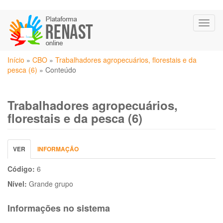
Pular
Toggl
para
naviga
o
conteúdo
Você
principal
Início
»
CBO
»
Trabalhadores agropecuários, florestais e da
está
pesca (6)
»
Conteúdo
aqui
Trabalhadores agropecuários,
florestais e da pesca (6)
Abas
VER
(ABA
INFORMAÇÃO
primárias
ATIVA)
Código:
6
Nível:
Grande grupo
Informações no sistema