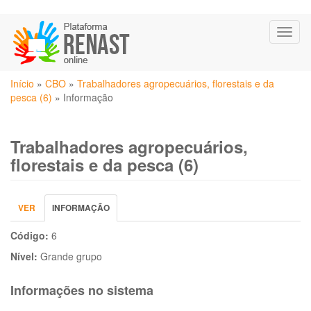
Pular
Toggl
para
naviga
o
conteúdo
Você
principal
Início
»
CBO
»
Trabalhadores agropecuários, florestais e da
está
pesca (6)
»
Informação
aqui
Trabalhadores agropecuários,
florestais e da pesca (6)
Abas
VER
INFORMAÇÃO
(ABA
primárias
ATIVA)
Código:
6
Nível:
Grande grupo
Informações no sistema