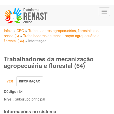
Pular
Toggl
para
naviga
o
conteúdo
Você
principal
Início
»
CBO
»
Trabalhadores agropecuários, florestais e da
está
pesca (6)
»
Trabalhadores da mecanização agropecuária e
aqui
florestal (64)
»
Informação
Trabalhadores da mecanização
agropecuária e florestal (64)
Abas
VER
INFORMAÇÃO
(ABA
primárias
ATIVA)
Código:
64
Nível:
Subgrupo principal
Informações no sistema