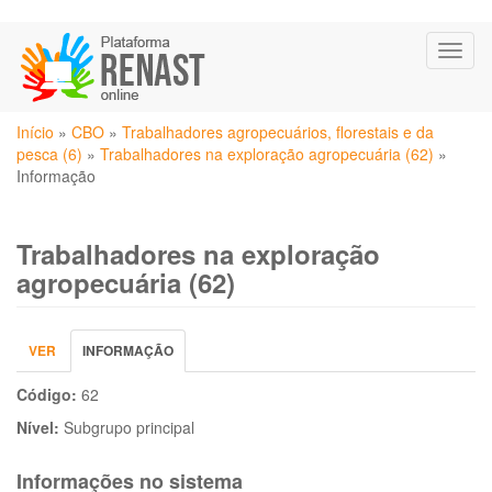
Pular
Toggl
para
naviga
o
conteúdo
Você
principal
Início
»
CBO
»
Trabalhadores agropecuários, florestais e da
está
pesca (6)
»
Trabalhadores na exploração agropecuária (62)
»
aqui
Informação
Trabalhadores na exploração
agropecuária (62)
Abas
VER
INFORMAÇÃO
(ABA
primárias
ATIVA)
Código:
62
Nível:
Subgrupo principal
Informações no sistema