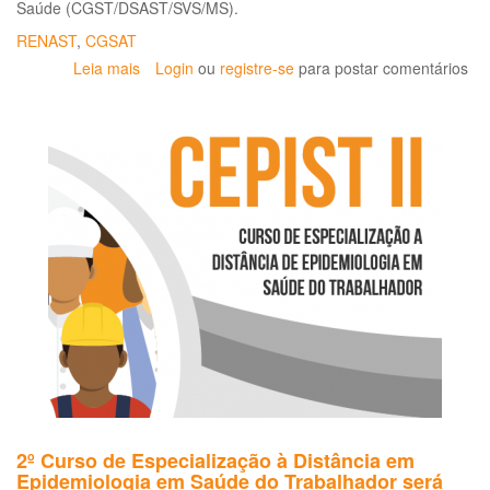
Saúde (CGST/DSAST/SVS/MS).
à
saúde
RENAST
,
CGSAT
do
Leia mais
sobre
Login
ou
registre-se
para postar comentários
trabalhador
Inscrições
em
para
espaços
a
sindicais
2ª
Jornada
Nacional
de
Saúde
do
Trabalhador
e
da
Trabalhadora
2º Curso de Especialização à Distância em
Epidemiologia em Saúde do Trabalhador será