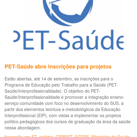
Epidemiologia
em
Saúde
do
Trabalhador
será
lançado
em
agosto
PET-Saúde abre inscrições para projetos
Estão abertas, até 14 de setembro, as inscrições para o
Programa de Educação pelo Trabalho para a Saúde (PET-
Saúde/Interprofissionalidade). O objetivo do PET-
Saúde/Interprofissionalidade é promover a integração ensino-
serviço-comunidade com foco no desenvolvimento do SUS, a
partir dos elementos teóricos e metodológicos da Educação
Interprofissional (EIP), com vistas a implementar os projetos
político-pedagógicos dos cursos de graduação da área da saúde
nessa abordagem.
formação em ST
,
estágio
,
CEREST
,
SGTES
,
Ministério da Saúde