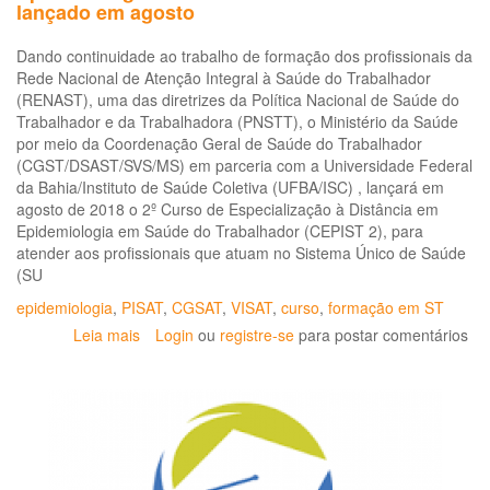
lançado em agosto
Dando continuidade ao trabalho de formação dos profissionais da
Rede Nacional de Atenção Integral à Saúde do Trabalhador
(RENAST), uma das diretrizes da Política Nacional de Saúde do
Trabalhador e da Trabalhadora (PNSTT), o Ministério da Saúde
por meio da Coordenação Geral de Saúde do Trabalhador
(CGST/DSAST/SVS/MS) em parceria com a Universidade Federal
da Bahia/Instituto de Saúde Coletiva (UFBA/ISC) , lançará em
agosto de 2018 o 2º Curso de Especialização à Distância em
Epidemiologia em Saúde do Trabalhador (CEPIST 2), para
atender aos profissionais que atuam no Sistema Único de Saúde
(SU
epidemiologia
,
PISAT
,
CGSAT
,
VISAT
,
curso
,
formação em ST
Leia mais
sobre
Login
ou
registre-se
para postar comentários
2º
Curso
de
Especialização
à
Distância
em