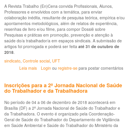
A Revista Trabalho (En)Cena convida Profissionais, Alunos,
Professores e envolvidos com a temática, para enviar
colaboração inédita, resultante de pesquisa teórica, empírica e/ou
apontamentos metodológicos, além de relatos de experiência,
resenhas de livro e/ou filme, para compor Dossiê sobre
Pesquisas e práticas em promoção, prevenção e atenção à
saúde do/a trabalhador/a em espaços sindicais. A submissão de
artigos foi prorrogada e poderá ser feita
até 31 de outubro de
2018
.
sindicato
,
Controle social
,
UFT
Leia mais
sobre
Login
ou
registre-se
para postar comentários
Chamada
para
Inscrições para a 2ª Jornada Nacional de Saúde
envio
do Trabalhador e da Trabalhadora
de
artigos
No período de 04 a 06 de dezembro de 2018 acontecerá em
sobre
Brasília (DF) a 2ª Jornada Nacional de Saúde do Trabalhador e
promoção,
da Trabalhadora. O evento é organizado pela Coordenação-
prevenção
Geral de Saúde do Trabalhador do Departamento de Vigilância
e
em Saúde Ambiental e Saúde do Trabalhador do Ministério da
atenção