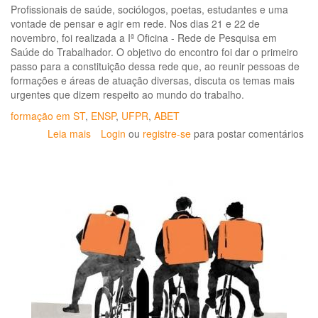
Profissionais de saúde, sociólogos, poetas, estudantes e uma
vontade de pensar e agir em rede. Nos dias 21 e 22 de
novembro, foi realizada a Iª Oficina - Rede de Pesquisa em
Saúde do Trabalhador. O objetivo do encontro foi dar o primeiro
passo para a constituição dessa rede que, ao reunir pessoas de
formações e áreas de atuação diversas, discuta os temas mais
urgentes que dizem respeito ao mundo do trabalho.
formação em ST
,
ENSP
,
UFPR
,
ABET
Leia mais
sobre
Login
ou
registre-se
para postar comentários
Resgatar
palavras
e
ações:
oficina
discutiu
formação
de
rede
de
pesquisa
em