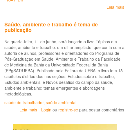
Leia mais
so
Bo
epi
Saúde, ambiente e trabalho é tema de
Do
publicação
inf
e
Na quarta-feira, 11 de junho, será lançado o livro Tópicos em
par
saúde, ambiente e trabalho: um olhar ampliado, que conta com a
re
autoria de alunos, professores e orientadores do Programa de
ao
Pós-Graduação em Saúde, Ambiente e Trabalho da Faculdade
tra
de Medicina da Bahia da Universidade Federal da Bahia
inc
(PPgSAT/UFBA). Publicado pela Editora da UFBA, o livro tem 18
a
capítulos distribuídos nas seções: Estudos sobre o trabalho,
CO
Estudos ambientais, e Novos desafios do campo da saúde,
19
ambiente e trabalho: temas emergentes e abordagens
metodológicas.
saúde do trabalhador
,
saúde ambiental
Leia mais
sobre
Login
ou
registre-se
para postar comentários
Saúde,
ambiente
e