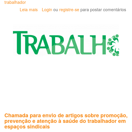
trabalhador
Leia mais
sobre
Login
ou
registre-se
para postar comentários
Saúde
e
trabalho:
livro
e
evento
debateram
tema
Chamada para envio de artigos sobre promoção,
prevenção e atenção à saúde do trabalhador em
espaços sindicais