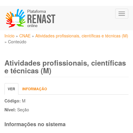
Pular
Toggl
para
naviga
o
conteúdo
Você
principal
Início
»
CNAE
»
Atividades profissionais, científicas e técnicas (M)
está
»
Conteúdo
aqui
Atividades profissionais, científicas
e técnicas (M)
Abas
VER
(ABA
INFORMAÇÃO
primárias
ATIVA)
Código:
M
Nível:
Seção
Informações no sistema