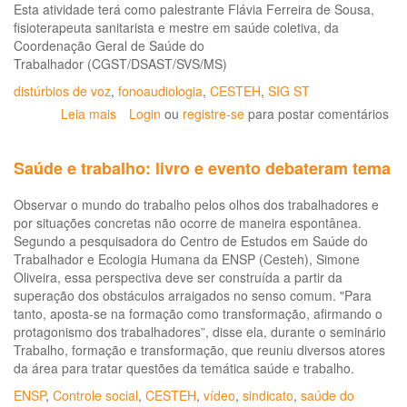
Esta atividade terá como palestrante Flávia Ferreira de Sousa,
fisioterapeuta sanitarista e mestre em saúde coletiva, da
Coordenação Geral de Saúde do
Trabalhador (CGST/DSAST/SVS/MS)
distúrbios de voz
,
fonoaudiologia
,
CESTEH
,
SIG ST
Leia mais
sobre
Login
ou
registre-se
para postar comentários
Webconferência
sobre
Saúde e trabalho: livro e evento debateram tema
o
Protocolo
Observar o mundo do trabalho pelos olhos dos trabalhadores e
de
por situações concretas não ocorre de maneira espontânea.
Distúrbios
Segundo a pesquisadora do Centro de Estudos em Saúde do
da
Trabalhador e Ecologia Humana da ENSP (Cesteh), Simone
Voz
Oliveira, essa perspectiva deve ser construída a partir da
Relacionados
superação dos obstáculos arraigados no senso comum. "Para
ao
tanto, aposta-se na formação como transformação, afirmando o
Trabalho
protagonismo dos trabalhadores”, disse ela, durante o seminário
Trabalho, formação e transformação, que reuniu diversos atores
da área para tratar questões da temática saúde e trabalho.
ENSP
,
Controle social
,
CESTEH
,
vídeo
,
sindicato
,
saúde do