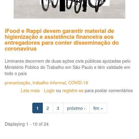
Saúde
do
Trabalhador
iFood e Rappi devem garantir material de
higienização e assistência financeira aos
entregadores para conter disseminação do
coronavírus
Liminares decorrem de duas ações civis públicas ajuizadas pelo
Ministério Público do Trabalho em São Paulo e têm validade em
todo o país
precarização
,
trabalho informal
,
COVID-19
Leia mais
sobre
Login
ou
registre-se
para postar comentários
iFood
e
1
2
3
próximo ›
fim »
Rappi
devem
garantir
Displaying 1 - 10 of 24
material
de